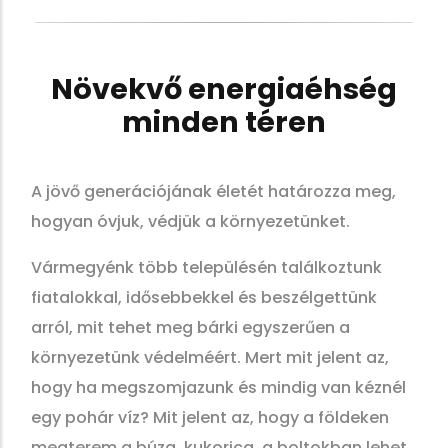
Növekvő energiaéhség
minden téren
A jövő generációjának életét határozza meg,
hogyan óvjuk, védjük a környezetünket.
Vármegyénk több településén találkoztunk
fiatalokkal, idősebbekkel és beszélgettünk
arról, mit tehet meg bárki egyszerűen a
környezetünk védelméért. Mert mit jelent az,
hogy ha megszomjazunk és mindig van kéznél
egy pohár víz? Mit jelent az, hogy a földeken
megterem a búza, kukorica, a boltokban lehet