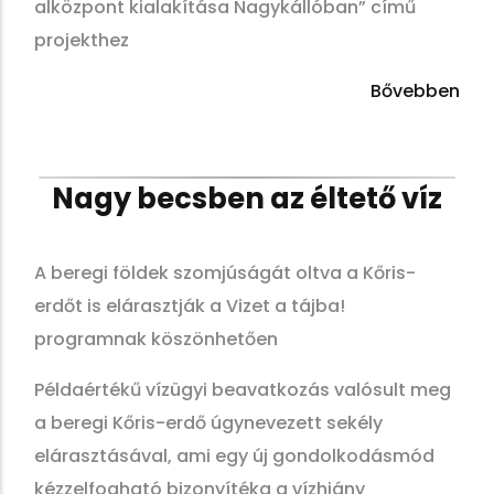
alközpont kialakítása Nagykállóban” című
projekthez
Bővebben
Nagy becsben az éltető víz
A beregi földek szomjúságát oltva a Kőris-
erdőt is elárasztják a Vizet a tájba!
programnak köszönhetően
Példaértékű vízügyi beavatkozás valósult meg
a beregi Kőris-erdő úgynevezett sekély
elárasztásával, ami egy új gondolkodásmód
kézzelfogható bizonyítéka a vízhiány