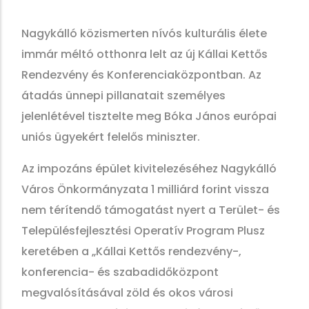
Nagykálló közismerten nívós kulturális élete
immár méltó otthonra lelt az új Kállai Kettős
Rendezvény és Konferenciaközpontban. Az
átadás ünnepi pillanatait személyes
jelenlétével tisztelte meg Bóka János európai
uniós ügyekért felelős miniszter.
Az impozáns épület kivitelezéséhez Nagykálló
Város Önkormányzata 1 milliárd forint vissza
nem térítendő támogatást nyert a Terület- és
Településfejlesztési Operatív Program Plusz
keretében a „Kállai Kettős rendezvény-,
konferencia- és szabadidőközpont
megvalósításával zöld és okos városi