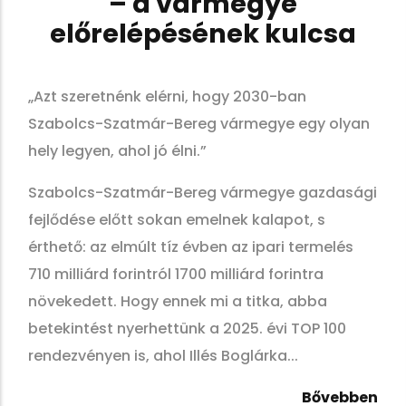
– a vármegye
előrelépésének kulcsa
„Azt szeretnénk elérni, hogy 2030-ban
Szabolcs-Szatmár-Bereg vármegye egy olyan
hely legyen, ahol jó élni.”
Szabolcs-Szatmár-Bereg vármegye gazdasági
fejlődése előtt sokan emelnek kalapot, s
érthető: az elmúlt tíz évben az ipari termelés
710 milliárd forintról 1700 milliárd forintra
növekedett. Hogy ennek mi a titka, abba
betekintést nyerhettünk a 2025. évi TOP 100
rendezvényen is, ahol Illés Boglárka...
Bővebben