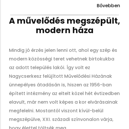
Bővebben
A művelődés megszépült,
modern háza
Mindig jó érzés jelen lenni ott, ahol egy szép és
modern közösségi teret vehetnek birtokukba
az adott település lakói. Így volt ez
Nagycserkesz felújított Művelődési Házának
ünnepélyes átadásán is, hiszen az 1956-ban
épített intézmény az eltelt közel hét évtizedben
elavult, már nem volt képes a kor elvárásainak
megfelelni. Mostantól viszont kívül-belül
megszépülve, XXI. századi színvonalon várja,
hogy élettel töltsék meg.