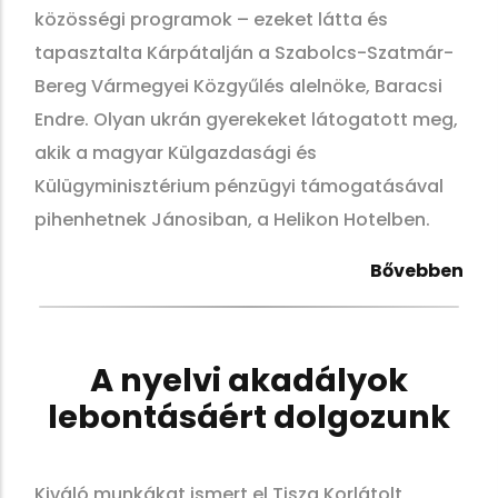
közösségi
programok – ezeket látta és
tapasztalta Kárpátalján a Szabolcs-Szatmár-
Bereg Vármegyei
Közgyűlés alelnöke, Baracsi
Endre. Olyan ukrán gyerekeket látogatott meg,
akik a magyar
Külgazdasági és
Külügyminisztérium pénzügyi támogatásával
pihenhetnek Jánosiban, a
Helikon Hotelben.
Bővebben
A nyelvi akadályok
lebontásáért dolgozunk
Kiváló munkákat ismert el Tisza Korlátolt