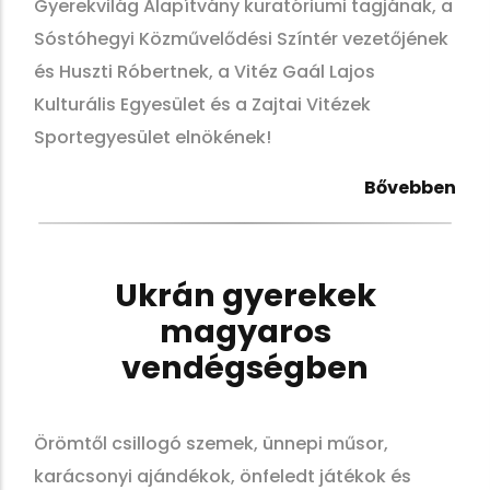
Gyerekvilág
Alapítvány kuratóriumi tagjának, a
Sóstóhegyi Közművelődési Színtér
vezetőjének
és Huszti Róbertnek, a Vitéz Gaál Lajos
Kulturális Egyesület
és a Zajtai Vitézek
Sportegyesület elnökének!
Bővebben
Ukrán gyerekek
magyaros
vendégségben
Örömtől csillogó szemek, ünnepi műsor,
karácsonyi ajándékok, önfeledt játékok és