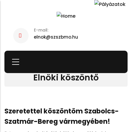
Skip
to
main
E-mail:
content
elnok@szszbmo.hu
Elnöki köszöntő
Szeretettel köszöntöm Szabolcs-
Szatmár-Bereg vármegyében!