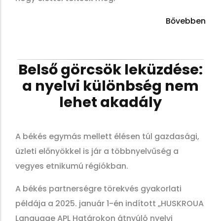
Bővebben
Belső görcsök leküzdése:
a nyelvi különbség nem
lehet akadály
A békés egymás mellett élésen túl gazdasági,
üzleti előnyökkel is jár a többnyelvűség a
vegyes etnikumú régiókban.
A békés partnerségre törekvés gyakorlati
példája a 2025. január 1-én indított „HUSKROUA
Language APL Határokon átnyúló nyelvi