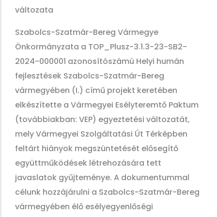
változata
Szabolcs-Szatmár-Bereg Vármegye
Önkormányzata a TOP_Plusz-3.1.3-23-SB2-
2024-000001 azonosítószámú Helyi humán
fejlesztések Szabolcs-Szatmár-Bereg
vármegyében (I.) című projekt keretében
elkészítette a Vármegyei Esélyteremtő Paktum
(továbbiakban: VEP) egyeztetési változatát,
mely Vármegyei Szolgáltatási Út Térképben
feltárt hiányok megszüntetését elősegítő
együttműködések létrehozására tett
javaslatok gyűjteménye. A dokumentummal
célunk hozzájárulni a Szabolcs-Szatmár-Bereg
vármegyében élő esélyegyenlőségi