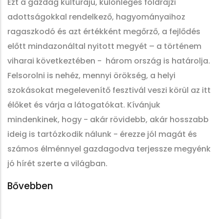
Ezt a gazdag kultúrájú, különleges földrajzi
adottságokkal rendelkező, hagyományaihoz
ragaszkodó és azt értékként megőrző, a fejlődés
előtt mindazonáltal nyitott megyét – a történem
viharai következtében - három ország is határolja.
Felsorolni is nehéz, mennyi örökség, a helyi
szokásokat megelevenítő fesztivál veszi körül az itt
élőket és várja a látogatókat. Kívánjuk
mindenkinek, hogy - akár rövidebb, akár hosszabb
ideig is tartózkodik nálunk - érezze jól magát és
számos élménnyel gazdagodva terjessze megyénk
jó hírét szerte a világban.
Bővebben