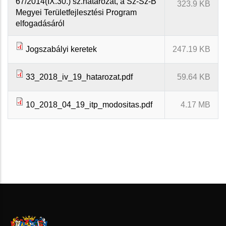
67/2014(IX.30.) sz.határozat, a Sz-Sz-B
323.9 KB
Megyei Területfejlesztési Program
elfogadásáról
Jogszabályi keretek
247.19 KB
33_2018_iv_19_hatarozat.pdf
59.64 KB
10_2018_04_19_itp_modositas.pdf
4.17 MB