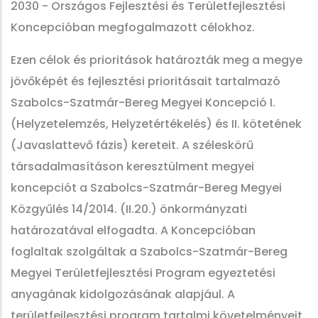
2030 - Országos Fejlesztési és Területfejlesztési
Koncepcióban megfogalmazott célokhoz.
Ezen célok és prioritások határozták meg a megye
jövőképét és fejlesztési prioritásait tartalmazó
Szabolcs-Szatmár-Bereg Megyei Koncepció I.
(Helyzetelemzés, Helyzetértékelés) és II. kötetének
(Javaslattevő fázis) kereteit. A széleskörű
társadalmasításon keresztülment megyei
koncepciót a Szabolcs-Szatmár-Bereg Megyei
Közgyűlés 14/2014. (II.20.) önkormányzati
határozatával elfogadta. A Koncepcióban
foglaltak szolgáltak a Szabolcs-Szatmár-Bereg
Megyei Területfejlesztési Program egyeztetési
anyagának kidolgozásának alapjául. A
területfejlesztési program tartalmi követelményeit