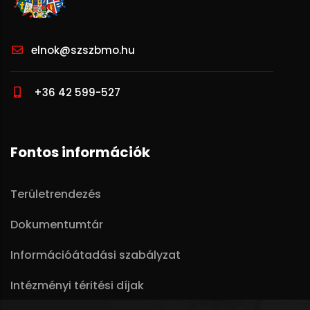
elnok@szszbmo.hu
+36 42 599-527
Fontos információk
Területrendezés
Dokumentumtár
Információátadási szabályzat
Intézményi téritési díjak