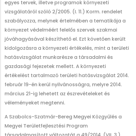
egyes tervek, illetve programok környezeti
vizsgálatáról szóló 2/2005. (I. 11.) Korm. rendelet
szabályozza, melynek értelmében a tematikája a
környezet védelméért felelős szervek szakmai
jóváhagyásával készíthető el. Ezt követően került
kidolgozásra a környezeti értékelés, mint a területi
hatásvizsgálat munkarésze a társadalmi és
gazdasági fejezetek mellett. A környezeti
értékelést tartalmazó területi hatásvizsgálat 2014.
február 19-én kerül nyilvánosságra, melyre 2014.
március 21-ig lehetett az észrevételeket és
véleményeket megtenni.
A Szabolcs-Szatmár-Bereg Megyei Közgyűlés a
Megyei Területfejlesztési Program
társadalmasított változatát a 49/2014. (VII. 3.)