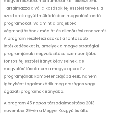
megyei részdokumentumokat kell elkészíteni.
Tartalmazza a vállalkozások fejlesztési terveit, a
szektorok együttműködésben megvalósítandó
programokat, valamint a projektek
végrehajtásának módját és ellenőrzési rendszerét.
A program részletezi azokat a fontosabb
intézkedéseket is, amelyek a megye stratégiai
programjának megvalósítása szempontjából
fontos fejlesztési irányt képviselnek, de
megvalósításuk nem a megye operatív
programjának kompetenciájába esik, hanem
igényként fogalmazódik meg országos vagy
ágazati programok irányába.
A program 45 napos társadalmasítása 2013.
november 29-én a Megyei Közgyűlés általi