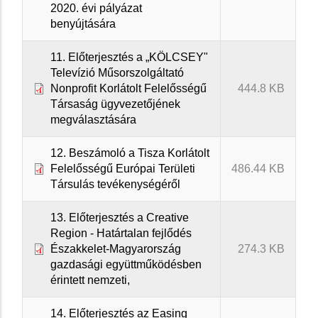
2020. évi pályázat
benyújtására
11. Előterjesztés a „KÖLCSEY"
Televízió Műsorszolgáltató
Nonprofit Korlátolt Felelősségű
444.8 KB
Társaság ügyvezetőjének
megválasztására
12. Beszámoló a Tisza Korlátolt
Felelősségű Európai Területi
486.44 KB
Társulás tevékenységéről
13. Előterjesztés a Creative
Region - Határtalan fejlődés
Északkelet-Magyarország
274.3 KB
gazdasági együttműködésben
érintett nemzeti,
14. Előterjesztés az Easing