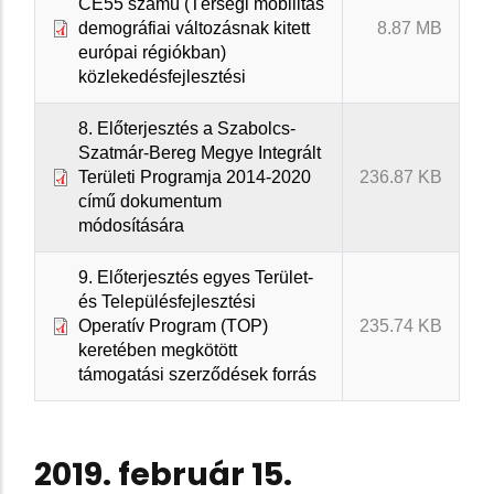
CE55 számú (Térségi mobilitás
demográfiai változásnak kitett
8.87 MB
európai régiókban)
közlekedésfejlesztési
8. Előterjesztés a Szabolcs-
Szatmár-Bereg Megye Integrált
Területi Programja 2014-2020
236.87 KB
című dokumentum
módosítására
9. Előterjesztés egyes Terület-
és Településfejlesztési
Operatív Program (TOP)
235.74 KB
keretében megkötött
támogatási szerződések forrás
2019. február 15.