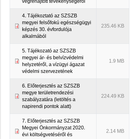
végrehajtott tevékenységéről
4. Tájékoztató az SZSZB
megyei felsőfokú egészségügyi
235.46 KB
képzés 30. évfordulója
alkalmából
5. Tájékozató az SZSZB
megyei ár- és belvízvédelmi
1.9 MB
helyzetéről, a vízügyi ágazat
védelmi szervezetének
6. Előterjesztés az SZSZB
megye területrendezési
224.49 KB
szabályzatára (letöltés a
napirendi pontok alatt)
7. Előterjesztés az SZSZB
Megyei Önkormányzat 2020.
2.14 MB
évi költségvetéséről és