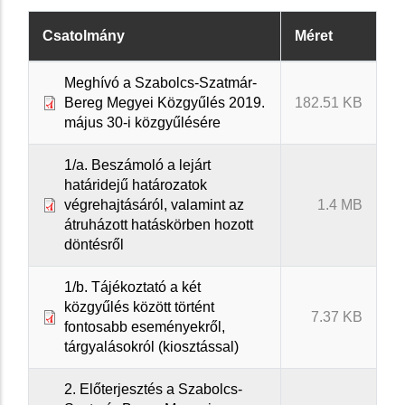
Csatolmány
Méret
Meghívó a Szabolcs-Szatmár-
Bereg Megyei Közgyűlés 2019.
182.51 KB
május 30-i közgyűlésére
1/a. Beszámoló a lejárt
határidejű határozatok
végrehajtásáról, valamint az
1.4 MB
átruházott hatáskörben hozott
döntésről
1/b. Tájékoztató a két
közgyűlés között történt
7.37 KB
fontosabb eseményekről,
tárgyalásokról (kiosztással)
2. Előterjesztés a Szabolcs-