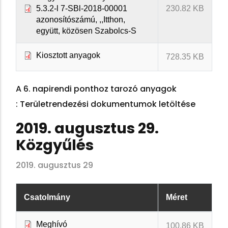
5.3.2-l 7-SBl-2018-00001
230.82 KB
azonosítószámú, ,,Itthon,
együtt, közösen Szabolcs-S
Kiosztott anyagok
728.35 KB
A 6. napirendi ponthoz tarozó anyagok
: Területrendezési dokumentumok letöltése
2019. augusztus 29.
Közgyűlés
2019. augusztus 29
Csatolmány
Méret
Meghívó
100.86 KB