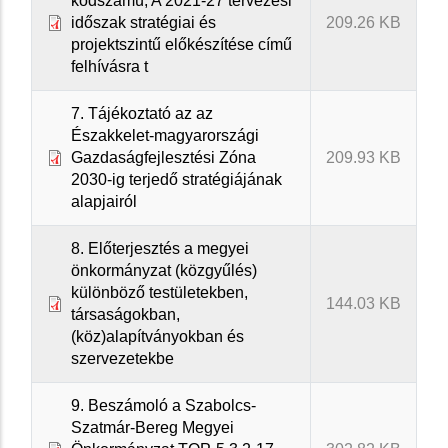
kódszámú, A 2021-27 tervezési
időszak stratégiai és
209.26 KB
projektszintű előkészítése című
felhívásra t
7. Tájékoztató az az
Északkelet-magyarországi
Gazdaságfejlesztési Zóna
209.93 KB
2030-ig terjedő stratégiájának
alapjairól
8. Előterjesztés a megyei
önkormányzat (közgyűlés)
különböző testületekben,
144.03 KB
társaságokban,
(köz)alapítványokban és
szervezetekbe
9. Beszámoló a Szabolcs-
Szatmár-Bereg Megyei