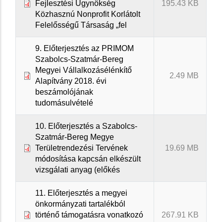
Fejlesztési Ügynökség
195.43 KB
Közhasznú Nonprofit Korlátolt
Felelősségű Társaság „fel
9. Előterjesztés az PRIMOM
Szabolcs-Szatmár-Bereg
Megyei Vállalkozásélénkítő
2.49 MB
Alapítvány 2018. évi
beszámolójának
tudomásulvételé
10. Előterjesztés a Szabolcs-
Szatmár-Bereg Megye
Területrendezési Tervének
19.69 MB
módosítása kapcsán elkészült
vizsgálati anyag (előkés
11. Előterjesztés a megyei
önkormányzati tartalékból
történő támogatásra vonatkozó
267.91 KB