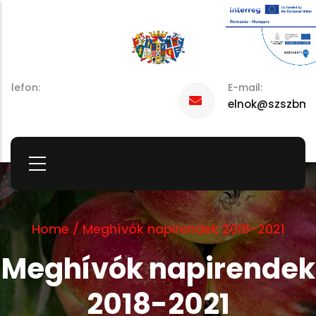
Skip
to
main
content
E-mail:
elnok@szszbmo.hu
Home
/
Meghívók napirendek 2018-2021
Meghívók napirendek
2018-2021