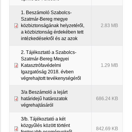
1. Beszámoló Szabolcs-
Szatmár-Bereg megye
közbiztonságának helyzetéről,
2.83 MB
a közbiztonság érdekében tett
intézkedésekről és az azok
2. Tájékoztató a Szabolcs-
Szatmár-Bereg Megyei
Katasztrófavédelmi
1.29 MB
Igazgatóság 2018. évben
végrehajtott tevékenységéről
3/a Beszámoló a lejárt
határidejű határozatok
686.24 KB
végrehajtásáról
3/b. Tájékoztató a két
közgyűlés között történt
842.69 KB
fontosabb eseményekről,