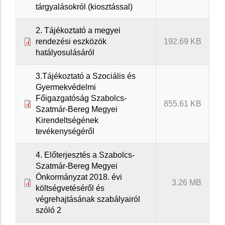
tárgyalásokról (kiosztással)
2. Tájékoztató a megyei
rendezési eszközök
192.69 KB
hatályosulásáról
3.Tájékoztató a Szociális és
Gyermekvédelmi
Főigazgatóság Szabolcs-
855.61 KB
Szatmár-Bereg Megyei
Kirendeltségének
tevékenységéről
4. Előterjesztés a Szabolcs-
Szatmár-Bereg Megyei
Önkormányzat 2018. évi
3.26 MB
költségvetéséről és
végrehajtásának szabályairól
szóló 2