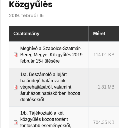
Közgyűlés
2019. február 15
Csatolmány
Méret
Meghívó a Szabolcs-Szatmár-
Bereg Megyei Közgyűlés 2019.
114.01 KB
február 15-i ülésére
1/a. Beszámoló a lejárt
határidejű határozatok
végrehajtásáról, valamint
1.81 MB
átruházott hatáskörben hozott
döntésekről
1/b. Tájékoztató a két
közgyűlés között történt
704.35 KB
fontosabb eseményekről,