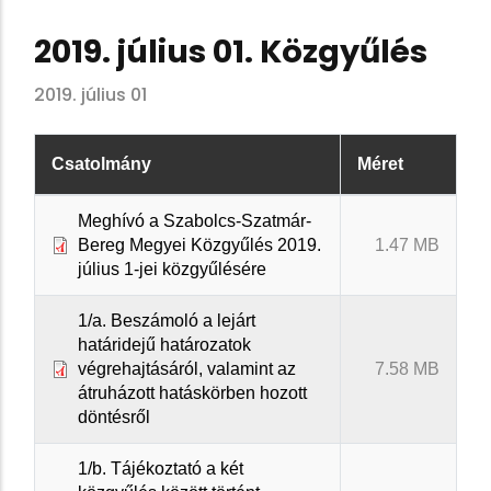
2019. július 01. Közgyűlés
2019. július 01
Csatolmány
Méret
Meghívó a Szabolcs-Szatmár-
Bereg Megyei Közgyűlés 2019.
1.47 MB
július 1-jei közgyűlésére
1/a. Beszámoló a lejárt
határidejű határozatok
végrehajtásáról, valamint az
7.58 MB
átruházott hatáskörben hozott
döntésről
1/b. Tájékoztató a két