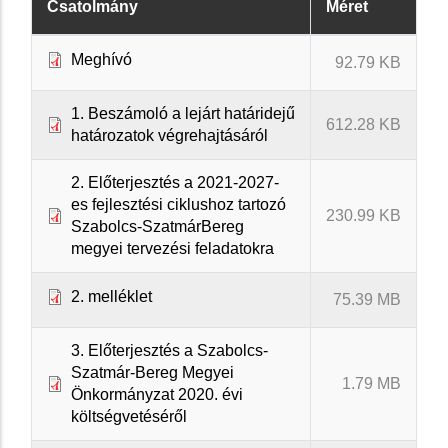
Csatolmány
Méret
Meghívó
92.79 KB
1. Beszámoló a lejárt határidejű
612.28 KB
határozatok végrehajtásáról
2. Előterjesztés a 2021-2027-
es fejlesztési ciklushoz tartozó
230.99 KB
Szabolcs-Szatmár­Bereg
megyei tervezési feladatokra
2. melléklet
75.39 MB
3. Előterjesztés a Szabolcs-
Szatmár-Bereg Megyei
1.79 MB
Önkormányzat 2020. évi
költségvetéséről