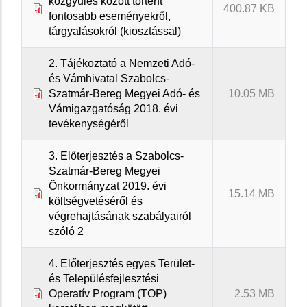
közgyűlés között történt
400.87 KB
fontosabb eseményekről,
tárgyalásokról (kiosztással)
2. Tájékoztató a Nemzeti Adó-
és Vámhivatal Szabolcs-
Szatmár-Bereg Megyei Adó- és
10.05 MB
Vámigazgatóság 2018. évi
tevékenységéről
3. Előterjesztés a Szabolcs-
Szatmár-Bereg Megyei
Önkormányzat 2019. évi
15.14 MB
költségvetéséről és
végrehajtásának szabályairól
szóló 2
4. Előterjesztés egyes Terület-
és Településfejlesztési
Operatív Program (TOP)
2.53 MB