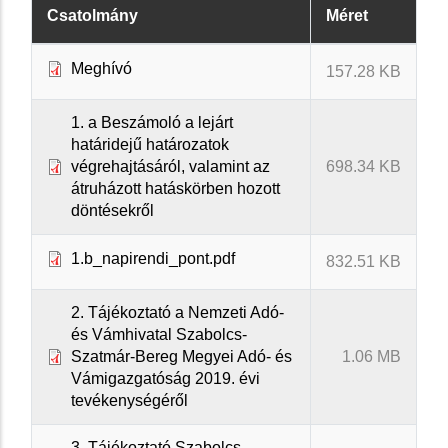
Csatolmány
Méret
Meghívó
157.28 KB
1. a Beszámoló a lejárt
határidejű határozatok
végrehajtásáról, valamint az
698.34 KB
átruházott hatáskörben hozott
döntésekről
1.b_napirendi_pont.pdf
832.51 KB
2. Tájékoztató a Nemzeti Adó-
és Vámhivatal Szabolcs-
Szatmár-Bereg Megyei Adó- és
1.06 MB
Vámigazgatóság 2019. évi
tevékenységéről
3. Tájékoztató Szabolcs-