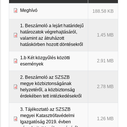
Meghívó
188.58 KB
1. Beszámoló a lejárt határidejű
határozatok végrehajtásáról,
1.45 MB
valamint az átruházott
hatáskörben hozott döntésekről
1.b Két közgyűlés közötti
2.91 MB
események
2. Beszámoló az SZSZB
megye közbiztonságának
2.78 MB
helyzetéről, a közbiztonság
érdekében tett intézkedésekről
3. Tájékoztató az SZSZB
megyei Katasztrófavédelmi
1.26 MB
Igazgatóság 2019. évben