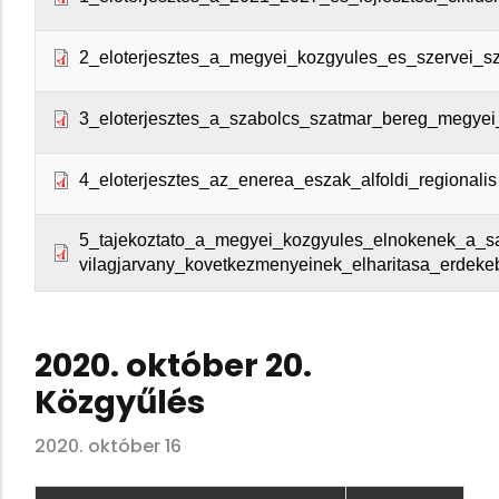
2_eloterjesztes_a_megyei_kozgyules_es_szervei_sz
3_eloterjesztes_a_szabolcs_szatmar_bereg_megyei
4_eloterjesztes_az_enerea_eszak_alfoldi_regionalis
5_tajekoztato_a_megyei_kozgyules_elnokenek_a_sa
vilagjarvany_kovetkezmenyeinek_elharitasa_erdekeb
2020. október 20.
Közgyűlés
2020. október 16