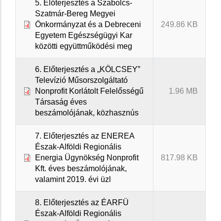
5. Előterjesztés a Szabolcs-
Szatmár-Bereg Megyei
Önkormányzat és a Debreceni
249.86 KB
Egyetem Egészségügyi Kar
közötti együttműködési meg
6. Előterjesztés a „KÖLCSEY”
Televízió Műsorszolgáltató
Nonprofit Korlátolt Felelősségű
1.96 MB
Társaság éves
beszámolójának, közhasznús
7. Előterjesztés az ENEREA
Észak-Alföldi Regionális
Energia Ügynökség Nonprofit
817.98 KB
Kft. éves beszámolójának,
valamint 2019. évi üzl
8. Előterjesztés az ÉARFÜ
Észak-Alföldi Regionális