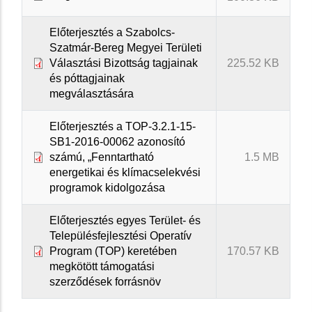
Előterjesztés a Szabolcs-
Szatmár-Bereg Megyei Területi
Választási Bizottság tagjainak
225.52 KB
és póttagjainak
megválasztására
Előterjesztés a TOP-3.2.1-15-
SB1-2016-00062 azonosító
számú, „Fenntartható
1.5 MB
energetikai és klímacselekvési
programok kidolgozása
Előterjesztés egyes Terület- és
Településfejlesztési Operatív
Program (TOP) keretében
170.57 KB
megkötött támogatási
szerződések forrásnöv