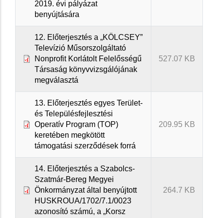
2019. évi pályázat
benyújtására
12. Előterjesztés a „KÖLCSEY”
Televízió Műsorszolgáltató
Nonprofit Korlátolt Felelősségű
527.07 KB
Társaság könyvvizsgálójának
megválasztá
13. Előterjesztés egyes Terület-
és Településfejlesztési
Operatív Program (TOP)
209.95 KB
keretében megkötött
támogatási szerződések forrá
14. Előterjesztés a Szabolcs-
Szatmár-Bereg Megyei
Önkormányzat által benyújtott
264.7 KB
HUSKROUA/1702/7.1/0023
azonosító számú, a „Korsz