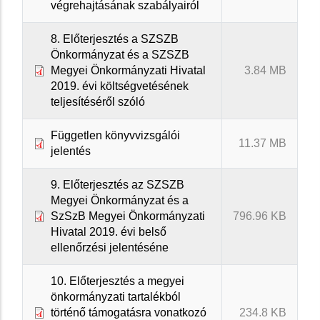
végrehajtásának szabályairól
8. Előterjesztés a SZSZB
Önkormányzat és a SZSZB
Megyei Önkormányzati Hivatal
3.84 MB
2019. évi költségvetésének
teljesítéséről szóló
Független könyvvizsgálói
11.37 MB
jelentés
9. Előterjesztés az SZSZB
Megyei Önkormányzat és a
SzSzB Megyei Önkormányzati
796.96 KB
Hivatal 2019. évi belső
ellenőrzési jelentéséne
10. Előterjesztés a megyei
önkormányzati tartalékból
történő támogatásra vonatkozó
234.8 KB