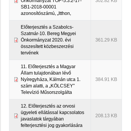
Önkormányzat TOP-5.3.2-17-
302.82 KB
SB1-2018-00001
azonosítószámú, „Itthon,
Előterjesztés a Szabolcs-
Szatmár-10. Bereg Megyei
Önkormányzat 2020. évi
361.29 KB
összesített közbeszerzési
tervének
11. Előterjesztés a Magyar
Állam tulajdonában lévő
Nyíregyháza, Kálmán utca 1.
384.91 KB
szám alatti, a „KÖLCSEY”
Televízió Műsorszolgálta
12. Előterjesztés az orvosi
ügyeleti ellátással kapcsolatos
208.13 KB
javaslatok tárgyában
felterjesztési jog gyakorlására