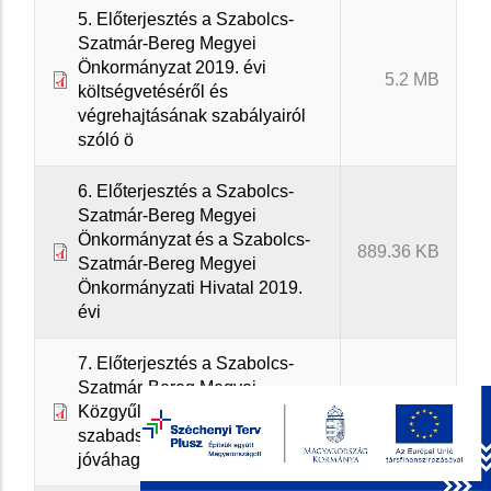
5. Előterjesztés a Szabolcs-
Szatmár-Bereg Megyei
Önkormányzat 2019. évi
5.2 MB
költségvetéséről és
végrehajtásának szabályairól
szóló ö
6. Előterjesztés a Szabolcs-
Szatmár-Bereg Megyei
Önkormányzat és a Szabolcs-
889.36 KB
Szatmár-Bereg Megyei
Önkormányzati Hivatal 2019.
évi
7. Előterjesztés a Szabolcs-
Szatmár-Bereg Megyei
Közgyűlés elnöke 2019. évi
165.53 KB
szabadságolási ütemtervének
jóváhagyására