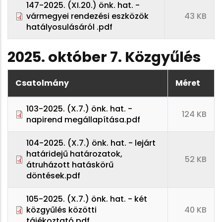
147-2025. (XI.20.) önk. hat. -
vármegyei rendezési eszközök
43 KB
hatályosulásáról .pdf
2025. október 7. Közgyűlés
Csatolmány
Méret
103-2025. (X.7.) önk. hat. -
124 KB
napirend megállapítása.pdf
104-2025. (X.7.) önk. hat. - lejárt
határidejű határozatok,
52 KB
átruházott hatáskörű
döntések.pdf
105-2025. (X.7.) önk. hat. - két
közgyűlés közötti
40 KB
tájékoztató.pdf