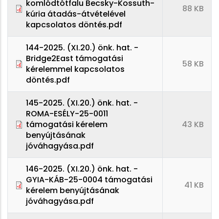
komlódtótfalu Becsky-Kossuth-
88 KB
kúria átadás-átvételével
kapcsolatos döntés.pdf
144-2025. (XI.20.) önk. hat. -
Bridge2East támogatási
58 KB
kérelemmel kapcsolatos
döntés.pdf
145-2025. (XI.20.) önk. hat. -
ROMA-ESÉLY-25-0011
támogatási kérelem
43 KB
benyújtásának
jóváhagyása.pdf
146-2025. (XI.20.) önk. hat. -
GYIA-KÁB-25-0004 támogatási
41 KB
kérelem benyújtásának
jóváhagyása.pdf