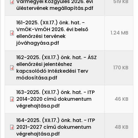
Vármegyei Közgyűlés 2026. évi
519 KB
üléstervének megállapítás.pdf
161-2025. (XII.17.) önk. hat. -
VmÖK-VmÖH 2026. évi belső
1.24 MB
ellenőrzési tervének
jóváhagyása.pdf
162-2025. (XII.17.) önk. hat. - ÁSZ
ellenőrzési jelentéshez
170 KB
kapcsolódó Intézkedési Terv
módosítása.pdf
163-2025. (XII.17.) önk. hat. - ITP
2014-2020 című dokumentum
46 KB
végrehajtása.pdf
164-2025. (XII.17.) önk. hat. - ITP
2021-2027 című dokumentum
48 KB
végrehajtása.pdf