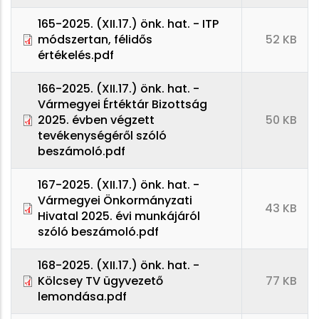
165-2025. (XII.17.) önk. hat. - ITP
módszertan, félidős
52 KB
értékelés.pdf
166-2025. (XII.17.) önk. hat. -
Vármegyei Értéktár Bizottság
2025. évben végzett
50 KB
tevékenységéről szóló
beszámoló.pdf
167-2025. (XII.17.) önk. hat. -
Vármegyei Önkormányzati
43 KB
Hivatal 2025. évi munkájáról
szóló beszámoló.pdf
168-2025. (XII.17.) önk. hat. -
Kölcsey TV ügyvezető
77 KB
lemondása.pdf