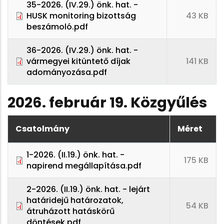
35-2026. (IV.29.) önk. hat. -
HUSK monitoring bizottság
43 KB
beszámoló.pdf
36-2026. (IV.29.) önk. hat. -
vármegyei kitüntető díjak
141 KB
adományozása.pdf
2026. február 19. Közgyűlés
Csatolmány
Méret
1-2026. (II.19.) önk. hat. -
175 KB
napirend megállapítása.pdf
2-2026. (II.19.) önk. hat. - lejárt
határidejű határozatok,
54 KB
átruházott hatáskörű
döntések.pdf