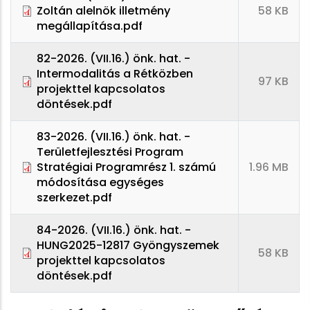
Zoltán alelnök illetmény
58 KB
megállapítása.pdf
82-2026. (VII.16.) önk. hat. -
Intermodalitás a Rétközben
97 KB
projekttel kapcsolatos
döntések.pdf
83-2026. (VII.16.) önk. hat. -
Területfejlesztési Program
Stratégiai Programrész 1. számú
1.96 MB
módosítása egységes
szerkezet.pdf
84-2026. (VII.16.) önk. hat. -
HUNG2025-12817 Gyöngyszemek
58 KB
projekttel kapcsolatos
döntések.pdf