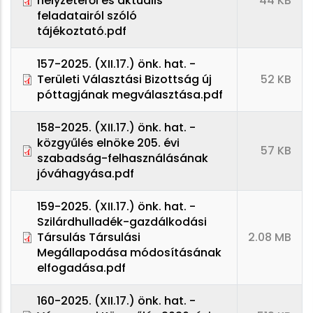
helyzetéről és aktuális
44 KB
feladatairól szóló
tájékoztató.pdf
157-2025. (XII.17.) önk. hat. -
Területi Választási Bizottság új
52 KB
póttagjának megválasztása.pdf
158-2025. (XII.17.) önk. hat. -
közgyűlés elnöke 205. évi
57 KB
szabadság-felhasználásának
jóváhagyása.pdf
159-2025. (XII.17.) önk. hat. -
Szilárdhulladék-gazdálkodási
Társulás Társulási
2.08 MB
Megállapodása módosításának
elfogadása.pdf
160-2025. (XII.17.) önk. hat. -