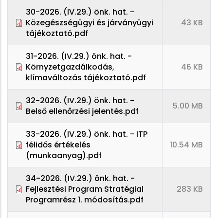
30-2026. (IV.29.) önk. hat. -
Közegészségügyi és járványügyi
43 KB
tájékoztató.pdf
31-2026. (IV.29.) önk. hat. -
Környzetgazdálkodás,
46 KB
klímaváltozás tájékoztató.pdf
32-2026. (IV.29.) önk. hat. -
5.00 MB
Belső ellenőrzési jelentés.pdf
33-2026. (IV.29.) önk. hat. - ITP
félidős értékelés
10.54 MB
(munkaanyag).pdf
34-2026. (IV.29.) önk. hat. -
Fejlesztési Program Stratégiai
283 KB
Programrész 1. módosítás.pdf