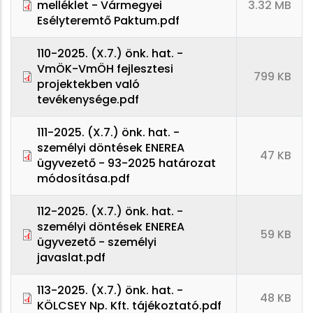
melléklet - Vármegyei
3.32 MB
Esélyteremtő Paktum.pdf
110-2025. (X.7.) önk. hat. -
VmÖK-VmÖH fejlesztesi
799 KB
projektekben való
tevékenysége.pdf
111-2025. (X.7.) önk. hat. -
személyi döntések ENEREA
47 KB
ügyvezető - 93-2025 határozat
módosítása.pdf
112-2025. (X.7.) önk. hat. -
személyi döntések ENEREA
59 KB
ügyvezető - személyi
javaslat.pdf
113-2025. (X.7.) önk. hat. -
48 KB
KÖLCSEY Np. Kft. tájékoztató.pdf