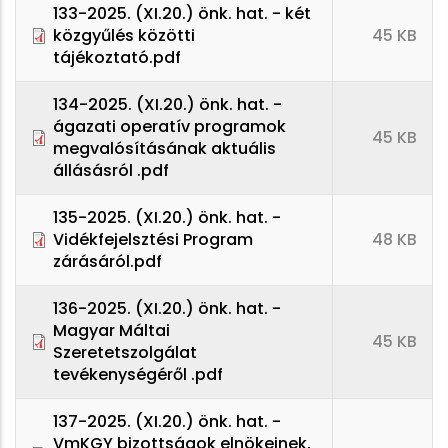
133-2025. (XI.20.) önk. hat. - két
közgyűlés közötti
45 KB
tájékoztató.pdf
134-2025. (XI.20.) önk. hat. -
ágazati operatív programok
45 KB
megvalósításának aktuális
állásásról .pdf
135-2025. (XI.20.) önk. hat. -
Vidékfejelsztési Program
48 KB
zárásáról.pdf
136-2025. (XI.20.) önk. hat. -
Magyar Máltai
45 KB
Szeretetszolgálat
tevékenységéről .pdf
137-2025. (XI.20.) önk. hat. -
VmKGY bizottságok elnökeinek,