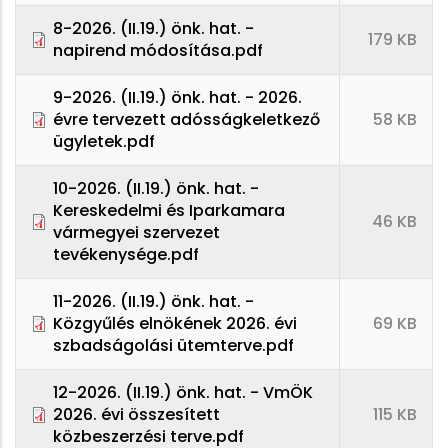
8-2026. (II.19.) önk. hat. -
179 KB
napirend módosítása.pdf
9-2026. (II.19.) önk. hat. - 2026.
évre tervezett adósságkeletkező
58 KB
ügyletek.pdf
10-2026. (II.19.) önk. hat. -
Kereskedelmi és Iparkamara
46 KB
vármegyei szervezet
tevékenysége.pdf
11-2026. (II.19.) önk. hat. -
Közgyűlés elnökének 2026. évi
69 KB
szbadságolási ütemterve.pdf
12-2026. (II.19.) önk. hat. - VmÖK
2026. évi összesített
115 KB
közbeszerzési terve.pdf