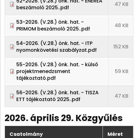
52-2026. (V.28.) önk. hat. - ENEREA
47 KB
beszámoló 2025..pdf
53-2026. (V.28.) önk. hat. -
48 KB
PRIMOM beszámoló 2025..pdf
54-2026. (V.28.) önk. hat. - ITP
152 KB
nyomonkövetési szabályzat.pdf
55-2026. (V.28.) önk. hat. - külső
projektmenedzsment
59 KB
tájékoztató.pdf
56-2026. (V.28.) önk. hat. - TISZA
47 KB
ETT tájékoztató 2025..pdf
2026. április 29. Közgyűlés
Csatolmány
Méret