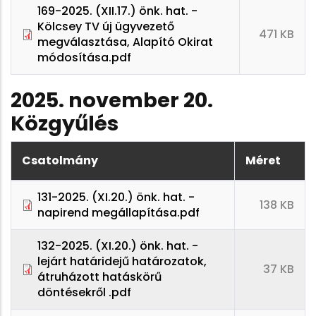
169-2025. (XII.17.) önk. hat. -
Kölcsey TV új ügyvezető
471 KB
megválasztása, Alapító Okirat
módosítása.pdf
2025. november 20.
Közgyűlés
Csatolmány
Méret
131-2025. (XI.20.) önk. hat. -
138 KB
napirend megállapítása.pdf
132-2025. (XI.20.) önk. hat. -
lejárt határidejű határozatok,
37 KB
átruházott hatáskörű
döntésekről .pdf