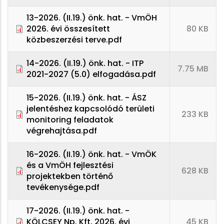
13-2026. (II.19.) önk. hat. - VmÖH
2026. évi összesített
80 KB
közbeszerzési terve.pdf
14-2026. (II.19.) önk. hat. - ITP
7.75 MB
2021-2027 (5.0) elfogadása.pdf
15-2026. (II.19.) önk. hat. - ÁSZ
jelentéshez kapcsolódó területi
233 KB
monitoring feladatok
végrehajtása.pdf
16-2026. (II.19.) önk. hat. - VmÖK
és a VmÖH fejlesztési
628 KB
projektekben történő
tevékenysége.pdf
17-2026. (II.19.) önk. hat. -
KÖLCSEY Np. Kft. 2026. évi
45 KB