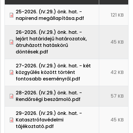
25-2026. (IV.29.) önk. hat. -
121 KB
napirend megállapítása.pdf
26-2026. (IV.29.) önk. hat. -
lejárt határidejű határozatok,
45 KB
átruházott hatáskörű
döntések.pdf
27-2026. (IV.29.) önk. hat. - két
közgyűlés között történt
42 KB
fontosabb eseményről.pdf
28-2026. (IV.29.) önk. hat. -
57 KB
Rendőrségi beszámoló.pdf
29-2026. (IV.29.) önk. hat. -
Katasztrófavédelmi
45 KB
tájékoztató.pdf