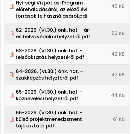
Nyírségi Vízpótlási Program
46 KB
előrehaladásáról, az előző évi
források felhasználásáról.pdf
62-2026. (VI.30.) önk. hat. - ár-
53 KB
és belvízvédelmi helyzetről.pdf
63-2026. (VI.30.) önk. hat. -
42 KB
felsőoktatás helyzetéről.pdf
64-2026. (VI.30.) önk. hat. -
42 KB
szakképzés helyztéről.pdf
65-2026. (VI.30.) önk. hat. -
44 KB
köznevelési helyzetről.pdf
66-2026. (VI.30.) önk. hat. -
külső projektmenedzsment
61 KB
tájékoztató.pdf