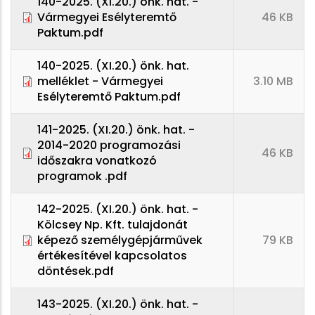
140-2025. (XI.20.) önk. hat. -
Vármegyei Esélyteremtő
46 KB
Paktum.pdf
140-2025. (XI.20.) önk. hat.
melléklet - Vármegyei
3.10 MB
Esélyteremtő Paktum.pdf
141-2025. (XI.20.) önk. hat. -
2014-2020 programozási
46 KB
időszakra vonatkozó
programok .pdf
142-2025. (XI.20.) önk. hat. -
Kölcsey Np. Kft. tulajdonát
képező személygépjárművek
79 KB
értékesítével kapcsolatos
döntések.pdf
143-2025. (XI.20.) önk. hat. -