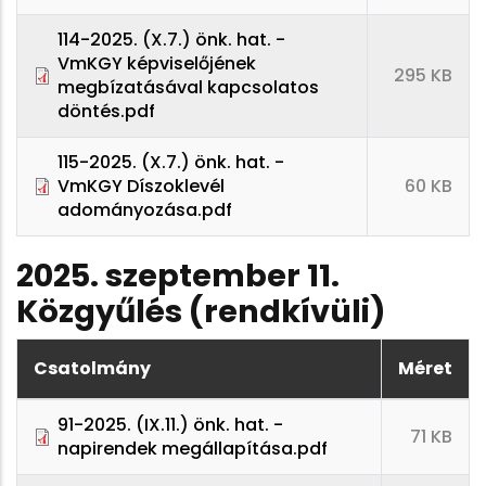
114-2025. (X.7.) önk. hat. -
VmKGY képviselőjének
295 KB
megbízatásával kapcsolatos
döntés.pdf
115-2025. (X.7.) önk. hat. -
VmKGY Díszoklevél
60 KB
adományozása.pdf
2025. szeptember 11.
Közgyűlés (rendkívüli)
Csatolmány
Méret
91-2025. (IX.11.) önk. hat. -
71 KB
napirendek megállapítása.pdf