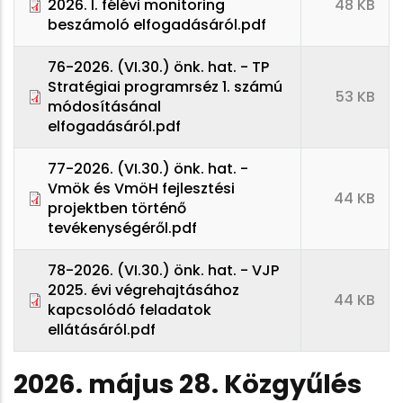
2026. I. félévi monitoring
48 KB
beszámoló elfogadásáról.pdf
76-2026. (VI.30.) önk. hat. - TP
Stratégiai programrséz 1. számú
53 KB
módosításánal
elfogadásáról.pdf
77-2026. (VI.30.) önk. hat. -
Vmök és VmöH fejlesztési
44 KB
projektben történő
tevékenységéről.pdf
78-2026. (VI.30.) önk. hat. - VJP
2025. évi végrehajtásához
44 KB
kapcsolódó feladatok
ellátásáról.pdf
2026. május 28. Közgyűlés