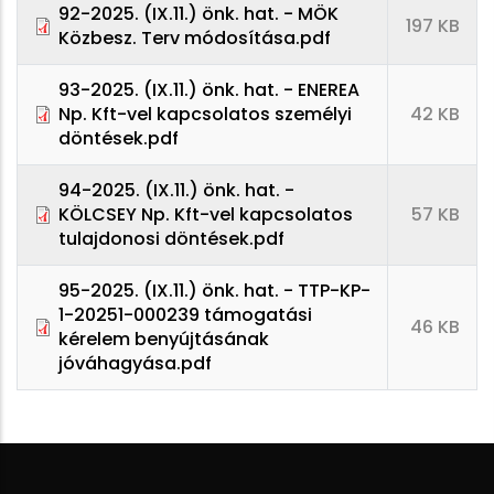
92-2025. (IX.11.) önk. hat. - MÖK
197 KB
Közbesz. Terv módosítása.pdf
93-2025. (IX.11.) önk. hat. - ENEREA
Np. Kft-vel kapcsolatos személyi
42 KB
döntések.pdf
94-2025. (IX.11.) önk. hat. -
KÖLCSEY Np. Kft-vel kapcsolatos
57 KB
tulajdonosi döntések.pdf
95-2025. (IX.11.) önk. hat. - TTP-KP-
1-20251-000239 támogatási
46 KB
kérelem benyújtásának
jóváhagyása.pdf