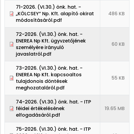
71-2026. (VI.30.) önk. hat. -
„KÖLCSEY” Np. Kft. alapító okirat
486 KB
módosításáról.pdf
72-2026. (VI.30.) önk. hat. -
ENEREA Np Kft. ügyvzetőjének
60 KB
személyére irányuló
javaslatról.pdf
73-2026. (VI.30.) önk. hat. -
ENEREA Np Kft. kapcsoaltos
55 KB
tulajdonois döntések
meghozataláról.pdf
74-2026. (VI.30.) önk. hat. - ITP
féidei értékelésének
19.65 MB
elfogadásáról.pdf
75-2026. (VI.30.) önk. hat. - ITP