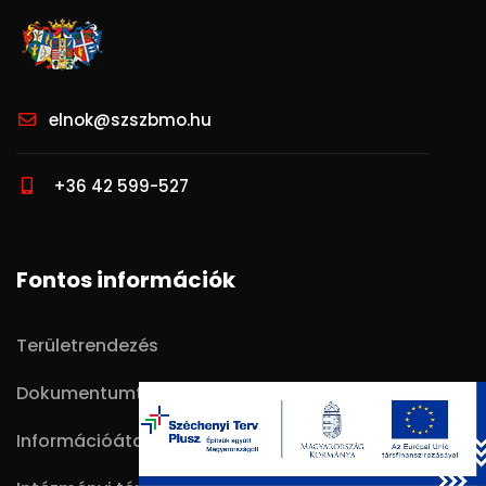
elnok@szszbmo.hu
+36 42 599-527
Fontos információk
Területrendezés
Dokumentumtár
Információátadási szabályzat