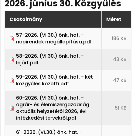
2026. június 30. Közgyűlés
Csatolmány
Méret
57-2026. (VI.30.) önk. hat. -
186 KB
napirendek megállapítása.pdf
58-2026. (VI.30.) önk. hat. -
43 KB
lejárt.pdf
59-2026. (VI.30.) önk. hat. - két
47 KB
közgyűlés közötti.pdf
60-2026. (VI.30.) önk. hat. -
agrár- és élemiszergazdaság
51 KB
aktuális helyzetéről 2026, évi
intézkedési tervekről.pdf
61-2026. (VI.30.) önk. hat. -