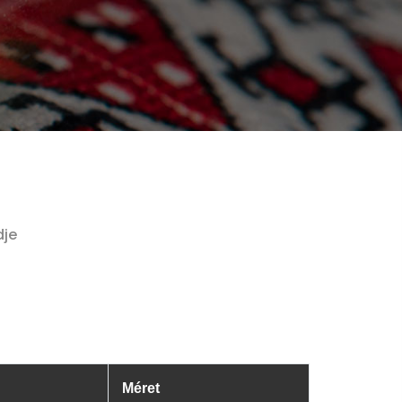
dje
Méret