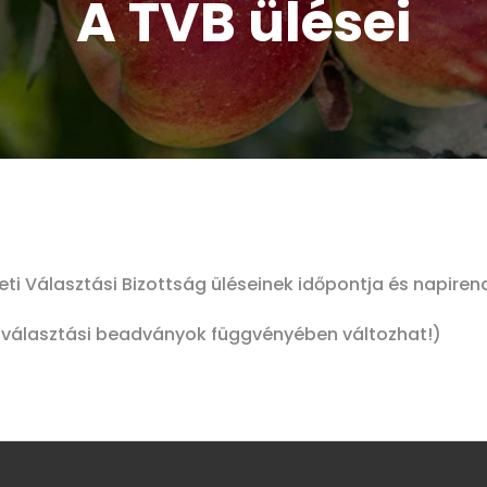
A TVB ülései
i Választási Bizottság üléseinek időpontja és napiren
t választási beadványok függvényében változhat!)