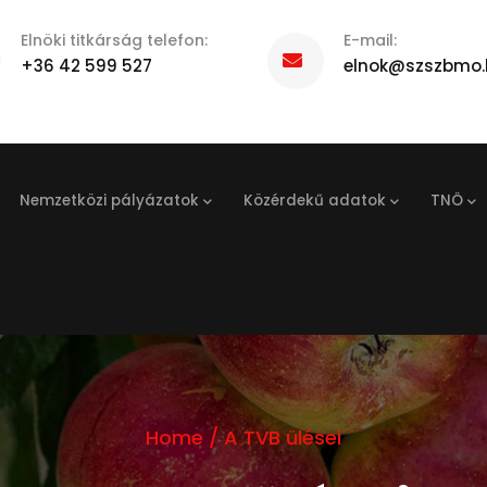
Elnöki titkárság telefon:
E-mail:
+36 42 599 527
elnok@szszbmo.
Nemzetközi pályázatok
Közérdekű adatok
TNÖ
Home
/
A TVB ülései