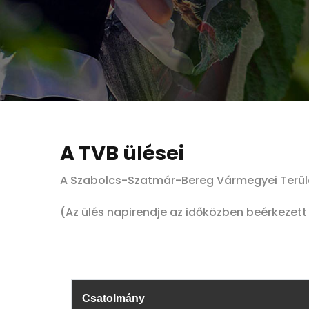
A TVB ülései
A Szabolcs-Szatmár-Bereg Vármegyei Terület
(Az ülés napirendje az időközben beérkezet
Csatolmány