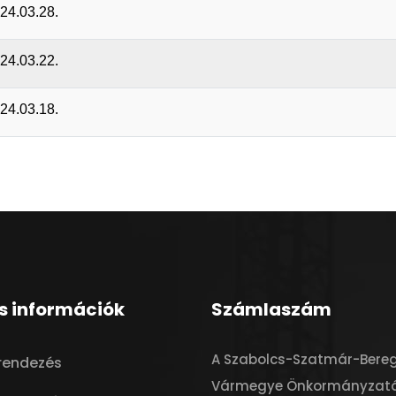
024.03.28.
024.03.22.
024.03.18.
s információk
Számlaszám
A Szabolcs-Szatmár-Bere
trendezés
Vármegye Önkormányzat