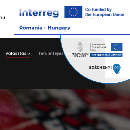
Cím:
hu
4400 Nyh. Hősök tere 5.
Választás
Területfejlesztés