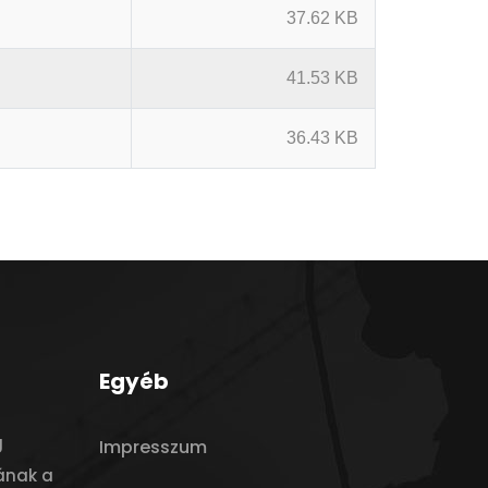
37.62 KB
41.53 KB
36.43 KB
Egyéb
g
Impresszum
ának a