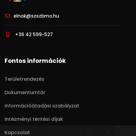
elnok@szszbmo.hu
+36 42 599-527
Fontos információk
Területrendezés
Dokumentumtár
Információátadási szabályzat
Intézményi téritési díjak
Kapcsolat