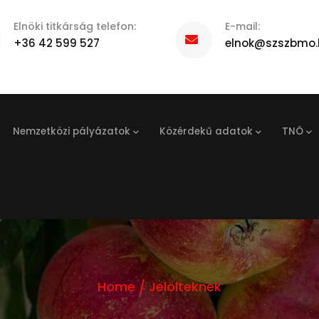
Elnöki titkárság telefon:
E-mail:
+36 42 599 527
elnok@szszbmo.
Nemzetközi pályázatok
Közérdekű adatok
TNÖ
Home
/
Jelölteknek