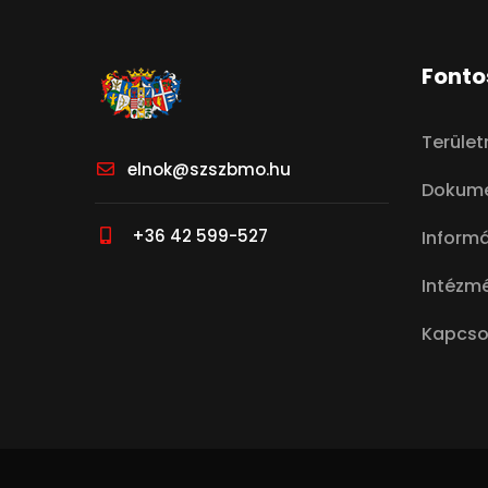
Fonto
Terüle
elnok@szszbmo.hu
Dokum
+36 42 599-527
Inform
Intézmé
Kapcso