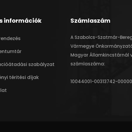
s információk
Számlaszám
A Szabolcs-Szatmár-Bere
trendezés
Vármegye Önkormányzat
entumtár
Magyar Államkincstárnál 
számlaszáma:
ációátadási szabályzat
nyi téritési díjak
10044001-00313742-0000
lat