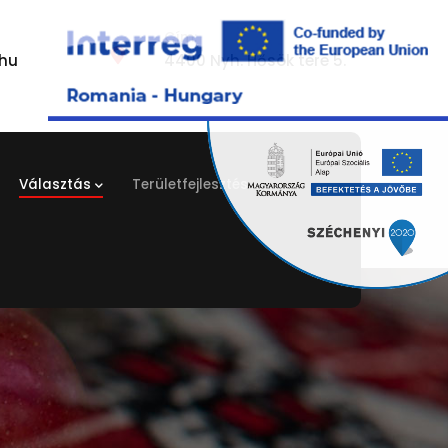
Cím:
hu
4400 Nyh. Hősök tere 5.
Választás
Területfejlesztés