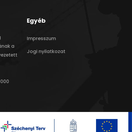
Egyéb
g
Impresszum
ának a
Jogi nyilatkozat
vezetett
0000