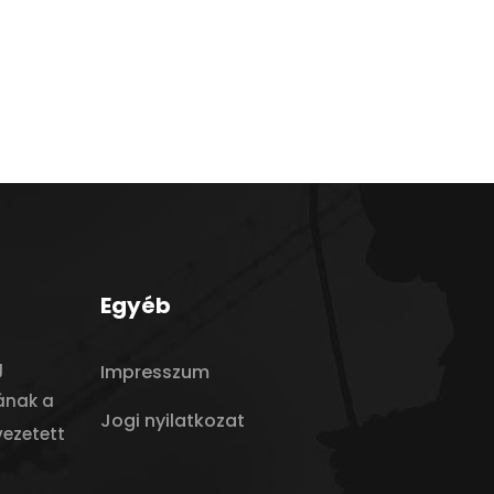
Egyéb
g
Impresszum
ának a
Jogi nyilatkozat
vezetett