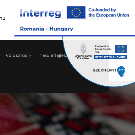
Cím:
hu
4400 Nyh. Hősök tere 5.
Választás
Területfejlesztés