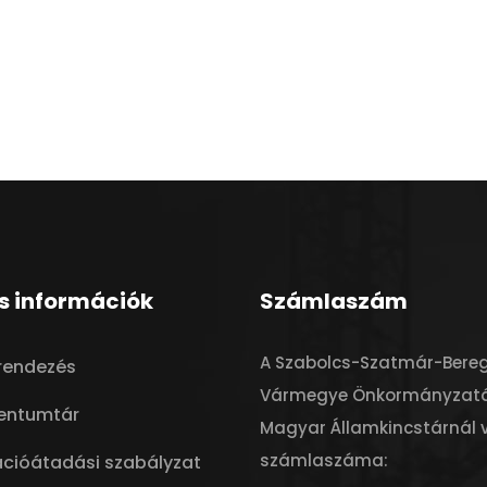
s információk
Számlaszám
A Szabolcs-Szatmár-Bere
trendezés
Vármegye Önkormányzat
entumtár
Magyar Államkincstárnál 
számlaszáma:
ációátadási szabályzat