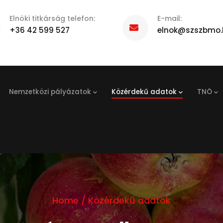
Elnöki titkárság telefon:
E-mail:
+36 42 599 527
elnok@szszbmo.
Nemzetközi pályázatok
Közérdekű adatok
TNÖ
Home
/
Közérdekű adatok