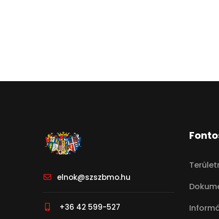
Fonto
Terüle
elnok@szszbmo.hu
Dokum
+36 42 599-527
Inform