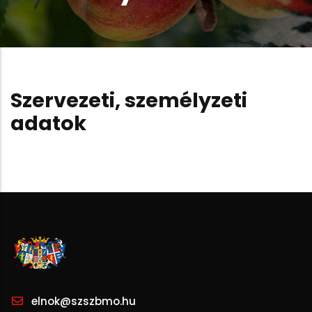
Szervezeti, személyzeti
adatok
elnok@szszbmo.hu