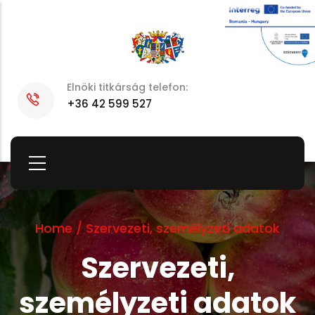
Skip
to
main
content
Elnöki titkárság telefon:
+36 42 599 527
Home
/
Szervezeti, személyzeti adatok
Szervezeti,
személyzeti adatok