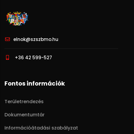
elnok@szszbmo.hu
+36 42 599-527
Fontos információk
Területrendezés
Dokumentumtár
Információátadási szabályzat