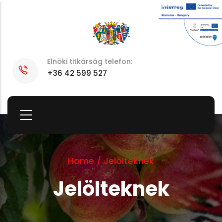
Skip
to
main
content
Elnöki titkárság telefon:
+36 42 599 527
Home
/
Jelölteknek
Jelölteknek