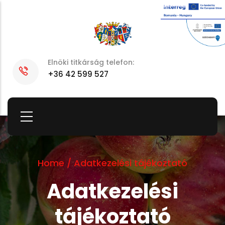
Skip
to
main
content
Elnöki titkárság telefon:
+36 42 599 527
Home
/
Adatkezelési tájékoztató
Adatkezelési
tájékoztató