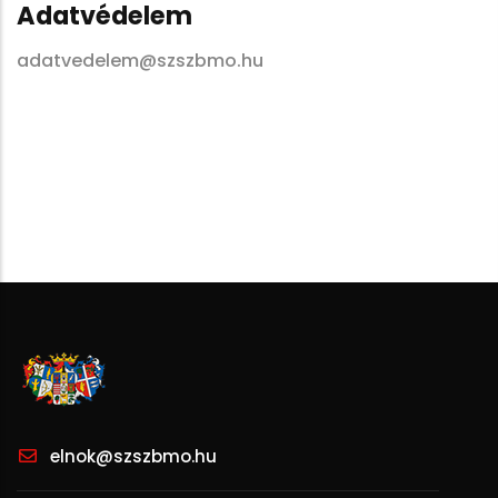
Adatvédelem
adatvedelem@szszbmo.hu
elnok@szszbmo.hu