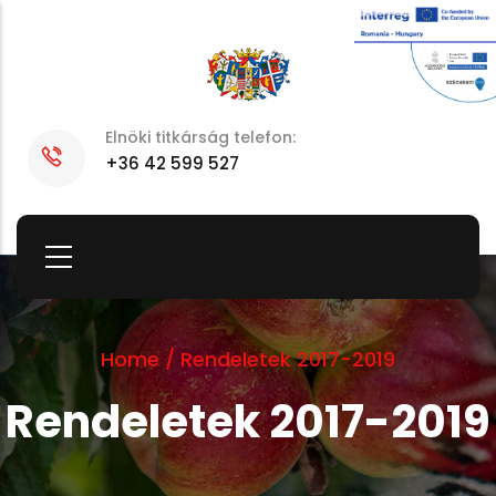
Skip
to
main
content
Elnöki titkárság telefon:
+36 42 599 527
Home
/
Rendeletek 2017-2019
Rendeletek 2017-2019