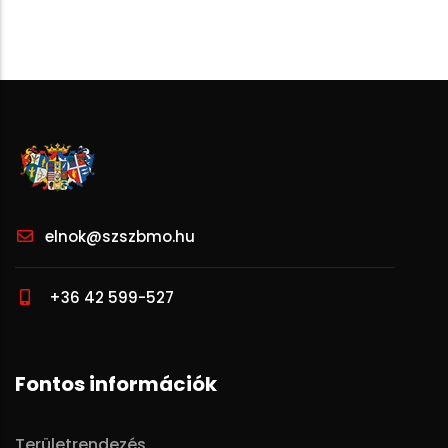
elnok@szszbmo.hu
+36 42 599-527
Fontos információk
Területrendezés