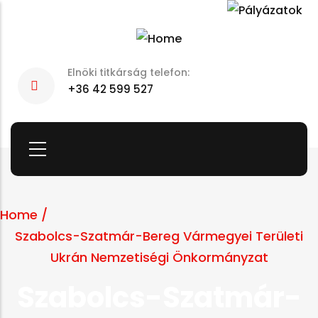
Skip
to
main
Elnöki titkárság telefon:
content
+36 42 599 527
Home
/
Szabolcs-Szatmár-Bereg Vármegyei Területi
Ukrán Nemzetiségi Önkormányzat
Szabolcs-Szatmár-