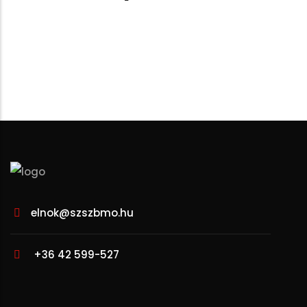
elnok@szszbmo.hu
+36 42 599-527