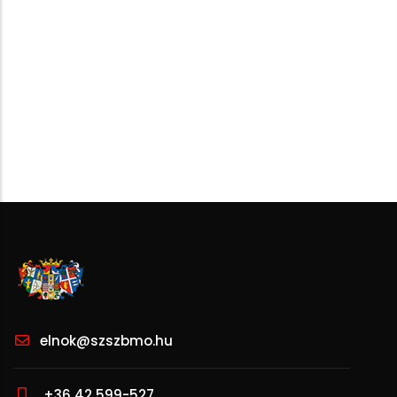
elnok@szszbmo.hu
+36 42 599-527