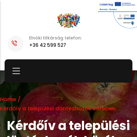
Skip
to
main
content
Elnöki titkárság telefon:
+36 42 599 527
Home
/
Kérdőív a települési döntéshozók körében
Kérdőív a települési