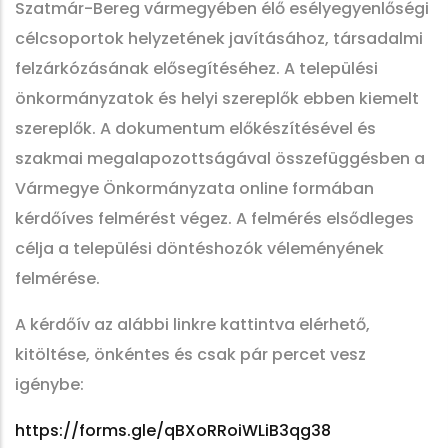
Szatmár-Bereg vármegyében élő esélyegyenlőségi
célcsoportok helyzetének javításához, társadalmi
felzárkózásának elősegítéséhez. A települési
önkormányzatok és helyi szereplők ebben kiemelt
szereplők. A dokumentum előkészítésével és
szakmai megalapozottságával összefüggésben a
Vármegye Önkormányzata online formában
kérdőíves felmérést végez. A felmérés elsődleges
célja a települési döntéshozók véleményének
felmérése.
A kérdőív az alábbi linkre kattintva elérhető,
kitöltése, önkéntes és csak pár percet vesz
igénybe:
https://forms.gle/qBXoRRoiWLiB3qg38