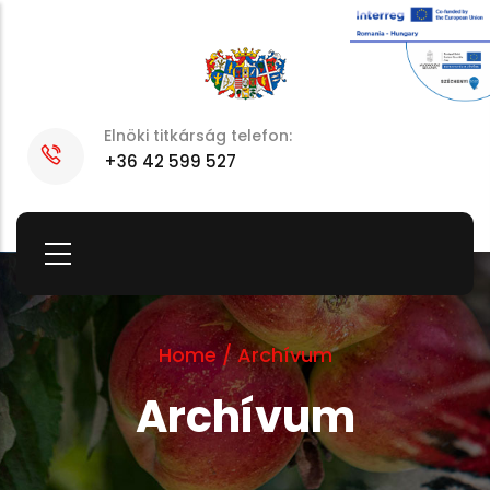
Skip
to
main
content
Elnöki titkárság telefon:
+36 42 599 527
Home
/
Archívum
Archívum