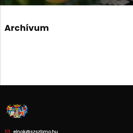
Archívum
elnok@szszbmo.hu