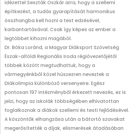
idézettel Seszták Oszkár arra, hogy a szellemi
építkezést, a tudás gyarapítását harmonikus
összhangba kell hozni a test edzésével,
karbantartásával. Csak így képes az ember a
legtöbbet kihozni magából.
Dr. Bóka Loránd, a Magyar Diáksport Szövetség
Észak-alföldi Regionális Iroda régióvezetőjétől
többek között megtudhattuk, hogy a
vármegyénkből közel húszezren neveztek a
Diákolimpia különböző versenyeire. Egész
pontosan 197 intézményből érkezett nevezés, ez is
jelzi, hogy az iskolák többségében elhivatottan
foglalkoznak a diákok szellemi és testi fejlődésével.
A köszöntők elhangzása után a bátortó szavakat
megerősítették a díjak, elismerések átadásában