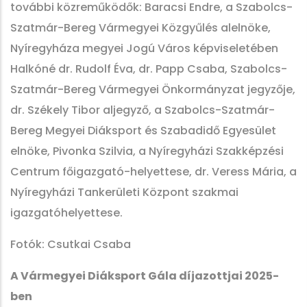
további közreműködők: Baracsi Endre, a Szabolcs-
Szatmár-Bereg Vármegyei Közgyűlés alelnöke,
Nyíregyháza megyei Jogú Város képviseletében
Halkóné dr. Rudolf Éva, dr. Papp Csaba, Szabolcs-
Szatmár-Bereg Vármegyei Önkormányzat jegyzője,
dr. Székely Tibor aljegyző, a Szabolcs-Szatmár-
Bereg Megyei Diáksport és Szabadidő Egyesület
elnöke, Pivonka Szilvia, a Nyíregyházi Szakképzési
Centrum főigazgató-helyettese, dr. Veress Mária, a
Nyíregyházi Tankerületi Központ szakmai
igazgatóhelyettese.
Fotók: Csutkai Csaba
A Vármegyei Diáksport Gála díjazottjai 2025-
ben