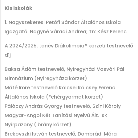
Kis iskolák
1. Nagyszekeresi Petőfi Sándor Általános Iskola
Igazgató: Nagyné Váradi Andrea; Tn: Kész Ferenc
A 2024/2025. tanév Diákolimpia® körzeti testnevelő
díj
Baksa Ádám testnevelő, Nyíregyházi Vasvári Pál
Gimnázium (Nyíregyháza körzet)
Máté Imre testnevelő Kölcsei Kölcsey Ferenc
Általános Iskola (Fehérgyarmat körzet)
Pálóczy András György testnevelő, Színi Károly
Magyar-Angol Két Tanítási Nyelvű Ált. Isk
Nyírpazony (Ibrány körzet)
Brekovszki István testnevelő, Dombrádi Móra