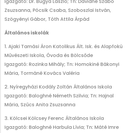
Igazgató: Dr. Bugya László; Tn: Dávidné Szabó
Zsuzsanna, Pócsik Csaba, Szoboszlai István,
Szögyényi Gábor, Tóth Attila Árpád
Általános iskolák
1. Ajaki Tamási Áron Katolikus Ált. Isk. és Alapfokú
Művészeti Iskola, Óvoda és Bölcsőde
Igazgató: Rozinka Mihály; Tn: Homokiné Bákonyi
Mária, Tormáné Kovács Valéria
2. Nyíregyházi Kodály Zoltán Általános Iskola
Igazgató: Baloghné Németh Szilvia; Tn: Hajnal
Mária, Szűcs Anita Zsuzsanna
3. Kölcsei Kölcsey Ferenc Általános Iskola
Igazgató: Baloghné Harbula Lívia; Tn: Máté Imre