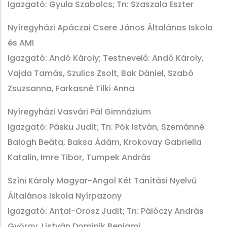
Igazgató: Gyula Szabolcs; Tn: Szaszala Eszter
Nyíregyházi Apáczai Csere János Általános Iskola
és AMI
Igazgató: Andó Károly; Testnevelő: Andó Károly,
Vajda Tamás, Szulics Zsolt, Bak Dániel, Szabó
Zsuzsanna, Farkasné Tilki Anna
Nyíregyházi Vasvári Pál Gimnázium
Igazgató: Pásku Judit; Tn: Pók István, Szemánné
Balogh Beáta, Baksa Ádám, Krokovay Gabriella
Katalin, Imre Tibor, Tumpek András
Színi Károly Magyar-Angol Két Tanítási Nyelvű
Általános Iskola Nyírpazony
Igazgató: Antal-Orosz Judit; Tn: Pálóczy András
György, Listván Dominik Benjami