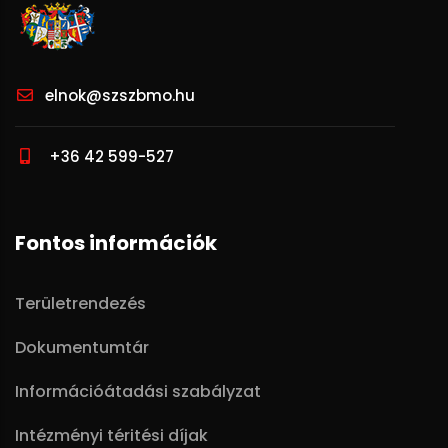
elnok@szszbmo.hu
+36 42 599-527
Fontos információk
Területrendezés
Dokumentumtár
Információátadási szabályzat
Intézményi téritési díjak