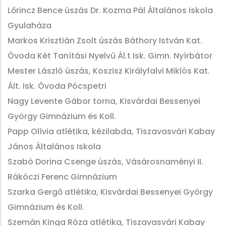
Lőrincz Bence úszás Dr. Kozma Pál Általános Iskola
Gyulaháza
Markos Krisztián Zsolt úszás Báthory István Kat.
Óvoda Két Tanítási Nyelvű Ál.t Isk. Gimn. Nyírbátor
Mester László úszás, Koszisz Királyfalvi Miklós Kat.
Ált. Isk. Óvoda Pócspetri
Nagy Levente Gábor torna, Kisvárdai Bessenyei
György Gimnázium és Koll.
Papp Olívia atlétika, kézilabda, Tiszavasvári Kabay
János Általános Iskola
Szabó Dorina Csenge úszás, Vásárosnaményi II.
Rákóczi Ferenc Gimnázium
Szarka Gergő atlétika, Kisvárdai Bessenyei György
Gimnázium és Koll.
Szemán Kinga Róza atlétika, Tiszavasvári Kabay