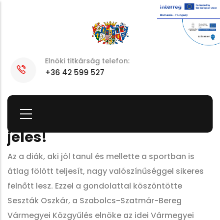
Skip
to
main
content
E-mail:
elnok@szszbmo.hu
Tanulásból és sportból is
jeles!
Az a diák, aki jól tanul és mellette a sportban is
átlag fölött teljesít, nagy valószínűséggel sikeres
felnőtt lesz. Ezzel a gondolattal köszöntötte
Seszták Oszkár, a Szabolcs-Szatmár-Bereg
Vármegyei Közgyűlés elnöke az idei Vármegyei