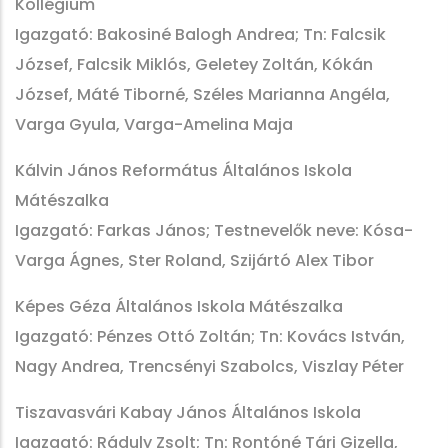
Kollégium
Igazgató: Bakosiné Balogh Andrea; Tn: Falcsik
József, Falcsik Miklós, Geletey Zoltán, Kókán
József, Máté Tiborné, Széles Marianna Angéla,
Varga Gyula, Varga-Amelina Maja
Kálvin János Református Általános Iskola
Mátészalka
Igazgató: Farkas János; Testnevelők neve: Kósa-
Varga Ágnes, Ster Roland, Szijártó Alex Tibor
Képes Géza Általános Iskola Mátészalka
Igazgató: Pénzes Ottó Zoltán; Tn: Kovács István,
Nagy Andrea, Trencsényi Szabolcs, Viszlay Péter
Tiszavasvári Kabay János Általános Iskola
Igazgató: Ráduly Zsolt; Tn: Rontóné Tári Gizella,