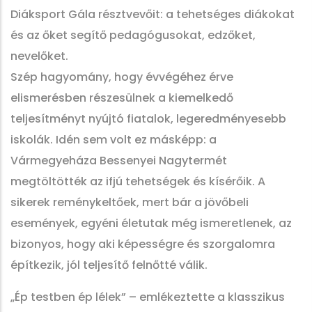
Diáksport Gála résztvevőit: a tehetséges diákokat
és az őket segítő pedagógusokat, edzőket,
nevelőket.
Szép hagyomány, hogy évvégéhez érve
elismerésben részesülnek a kiemelkedő
teljesítményt nyújtó fiatalok, legeredményesebb
iskolák. Idén sem volt ez másképp: a
Vármegyeháza Bessenyei Nagytermét
megtöltötték az ifjú tehetségek és kísérőik. A
sikerek reménykeltőek, mert bár a jövőbeli
események, egyéni életutak még ismeretlenek, az
bizonyos, hogy aki képességre és szorgalomra
építkezik, jól teljesítő felnőtté válik.
„Ép testben ép lélek” – emlékeztette a klasszikus