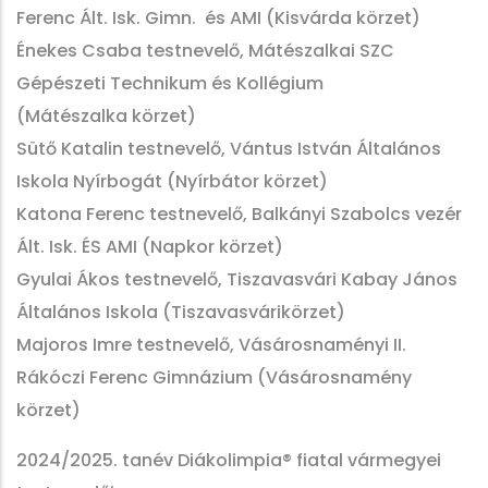
Ferenc Ált. Isk. Gimn. és AMI (Kisvárda körzet)
Énekes Csaba testnevelő, Mátészalkai SZC
Gépészeti Technikum és Kollégium
(Mátészalka körzet)
Sütő Katalin testnevelő, Vántus István Általános
Iskola Nyírbogát (Nyírbátor körzet)
Katona Ferenc testnevelő, Balkányi Szabolcs vezér
Ált. Isk. ÉS AMI (Napkor körzet)
Gyulai Ákos testnevelő, Tiszavasvári Kabay János
Általános Iskola (Tiszavasvárikörzet)
Majoros Imre testnevelő, Vásárosnaményi II.
Rákóczi Ferenc Gimnázium (Vásárosnamény
körzet)
2024/2025. tanév Diákolimpia® fiatal vármegyei