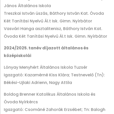
János Általános Iskola
Treszkai István úszás, Báthory István Kat. Óvoda
Két Tanítási Nyelvű Ál.t Isk. Gimn. Nyírbátor
Vasvári Hanga asztalitenisz, Báthory István Kat.
Óvoda Két Tanítási Nyelvű Ál.t Isk. Gimn. Nyírbátor
2024/2025. tanév díjazott általános és
középiskolái
Lónyay Menyhért Általános Iskola Tuzsér
Igazgató: Kazamérné Kiss Klára; Testnevelő (Tn):
Békési-Ujlaki Adrienn, Nagy Attila
Boldog Brenner Katolikus Általános Iskola és
Óvoda Nyírkércs
Igazgató: Csománé Zahorák Erzsébet; Tn: Balogh