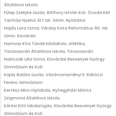
Általános Iskola
Fülep Zselyke úszás, Báthory István Kat. Óvoda Két
Tanítási Nyelvű Ál.t Isk. Gimn. Nyírbátor
Hajdu Lara torna, Várday Kata Református Ált. Isk.
Gimn. Kisvárda
Hamvas Kíra Tünde kézilabda, atlétika,
Tiszavasvári Általános Iskola, Tiszavasvári
Hubicsák Lilla torna, Kisvárdai Bessenyei György
Gimnázium és Koll.
Kajdy Balázs úszás, Vásárosnaményi II. Rákóczi
Ferenc Gimnázium
Kertész Mira röplabda, Nyíregyházi Móricz
Zsigmond Általános Iskola
Kőrösi Kitti labdarúgás, Kisvárdai Bessenyei György
Gimnázium és Koll.