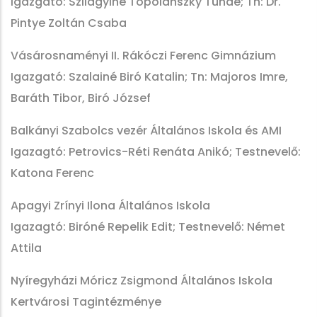
Igazgató: Szilágyiné Topolánszky Tünde; Tn: Dr.
Pintye Zoltán Csaba
Vásárosnaményi II. Rákóczi Ferenc Gimnázium
Igazgató: Szalainé Biró Katalin; Tn: Majoros Imre,
Baráth Tibor, Biró József
Balkányi Szabolcs vezér Általános Iskola és AMI
Igazagtó: Petrovics-Réti Renáta Anikó; Testnevelő:
Katona Ferenc
Apagyi Zrínyi Ilona Általános Iskola
Igazagtó: Biróné Repelik Edit; Testnevelő: Német
Attila
Nyíregyházi Móricz Zsigmond Általános Iskola
Kertvárosi Tagintézménye