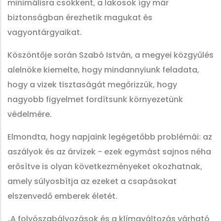
minimálisra csökkent, a lakosok így már
biztonságban érezhetik magukat és
vagyontárgyaikat.
Köszöntője során Szabó István, a megyei közgyűlés
alelnöke kiemelte, hogy mindannyiunk feladata,
hogy a vizek tisztaságát megőrizzük, hogy
nagyobb figyelmet fordítsunk környezetünk
védelmére.
Elmondta, hogy napjaink legégetőbb problémái: az
aszályok és az árvizek - ezek egymást sajnos néha
erősítve is olyan következményeket okozhatnak,
amely súlyosbítja az ezeket a csapásokat
elszenvedő emberek életét.
„A folyószabályozások és a klímaváltozás várható