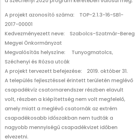
a Széchenyi 2020 program keretében valósul meg.
A projekt azonosító száma: TOP-2.1.3-16-SB1-
2017-00001
Kedvezményezett neve: Szabolcs-Szatmár-Bereg
Megyei Önkormányzat
Megvalósítás helyszíne: Tunyogmatolcs,
Széchenyi és Rózsa utcák
A projekt tervezett befejezése: 2019. október 31.
A település fejlesztéssel érintett területén meglévő
csapadékvíz csatornarendszer részben elavult
volt, részben a kiépítettség nem volt megfelelő,
amely miatt a meglévő csatornák az extrém
csapadékosabb időszakban nem tudták a
nagyobb mennyiségű csapadékvizet időben
elvezetni.