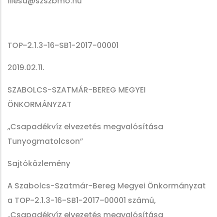
illesa@szszbmo.hu
TOP-2.1.3-16-SB1-2017-00001
2019.02.11.
SZABOLCS-SZATMÁR-BEREG MEGYEI
ÖNKORMÁNYZAT
„Csapadékvíz elvezetés megvalósítása
Tunyogmatolcson”
Sajtóközlemény
A Szabolcs-Szatmár-Bereg Megyei Önkormányzat
a TOP-2.1.3-16-SB1-2017-00001 számú,
„Csapadékvíz elvezetés megvalósítása