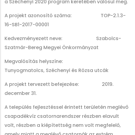
a Széchenyi 2020 program keretében valósul meg.
A projekt azonosító száma: TOP-2.1.3-
16-SB1-2017-00001
Kedvezményezett neve: Szabolcs-
Szatmár-Bereg Megyei Önkormányzat
Megvalósítás helyszíne:
Tunyogmatolcs, Széchenyi és Rózsa utcák
A projekt tervezett befejezése: 2019.
december 31.
A település fejlesztéssel érintett területén meglévő
csapadékvíz csatornarendszer részben elavult
volt, részben a kiépítettség nem volt megfelelő,
amely miatt a meglévő csatornák az extrém