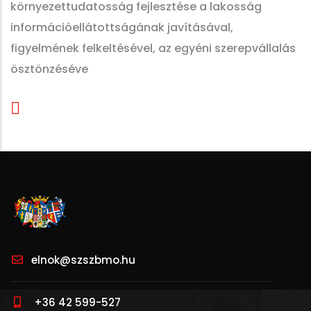
környezettudatosság fejlesztése a lakosság
információellátottságának javításával,
figyelmének felkeltésével, az egyéni szerepvállalás
ösztönzéséve
elnok@szszbmo.hu
+36 42 599-527