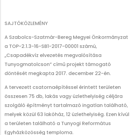
SAJTÓKÖZLEMÉNY
A Szabolcs-Szatmár-Bereg Megyei Önkormányzat
a TOP-2.1.3-16-SB1-2017-00001 számú,
„Csapadékvíz elvezetés megvalósítása
Tunyogmatolcson” című projekt támogató
döntését megkapta 2017. december 22-én.
A tervezett csatornaépítéssel érintett területen
összesen 75 db, lakás vagy üzlethelyiség céljára
szolgáló építményt tartalmazó ingatlan található,
melyek közül 63 lakóház, 12 üzlethelyiség. Ezen kívül
a területen található a Tunyogi Református
Egyházközösség temploma.