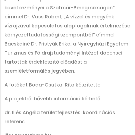
következményei a Szatmár-Beregi síkságon”
címmel Dr. Vass Róbert, „A vízzel és megyénk
vízrajzával kapcsolatos alapfogalmak értelmezése
környezettudatossági szempontból” címmel
Bácskainé Dr. Pristyák Erika, a Nyíregyházi Egyetem
Turizmus és Földrajztudományi Intézet docensei
tartottak érdekfeszítő előadást a
szemléletformálás jegyében.
A fotókat Boda-Csutkai Rita készítette.
A projektről bővebb információ kérhető:
dr. Illés Angéla területfejlesztési koordinációs
referens