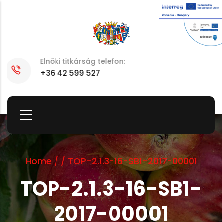
Skip
to
main
content
E-mail:
elnok@szszbmo.hu
Home
/
/
TOP-2.1.3-16-SB1-2017-00001
TOP-2.1.3-16-SB1-
2017-00001