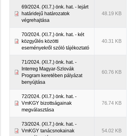
69/2024. (XI.7.) önk. hat. - lejárt
határidejű határozatok
48.19 KB
végrehajtása
70/2024. (XI.7.) önk. hat. - két
közgyűlés közötti
40.31 KB
eseményekről szóló tájékoztató
71/2024. (XI.7.) önk. hat. -
Interreg Magyar-Szlovák
60.76 KB
Program keretében pályázat
benyújtása
72/2024. (XI.7.) önk. hat. -
VmKGY bizottságainak
76.74 KB
megválasztása
73/2024. (XI.7.) önk. hat. -
VmKGY tanácsnokainak
54.02 KB