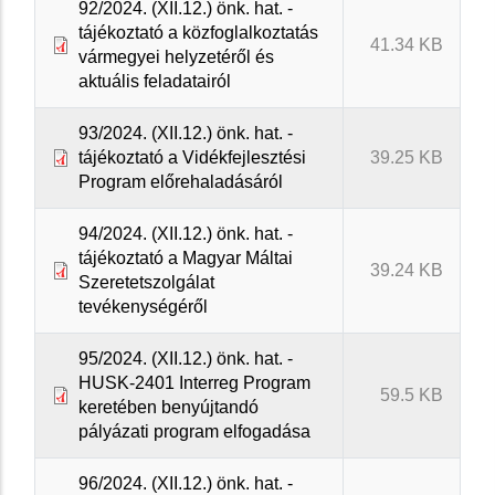
92/2024. (XII.12.) önk. hat. -
tájékoztató a közfoglalkoztatás
41.34 KB
vármegyei helyzetéről és
aktuális feladatairól
93/2024. (XII.12.) önk. hat. -
tájékoztató a Vidékfejlesztési
39.25 KB
Program előrehaladásáról
94/2024. (XII.12.) önk. hat. -
tájékoztató a Magyar Máltai
39.24 KB
Szeretetszolgálat
tevékenységéről
95/2024. (XII.12.) önk. hat. -
HUSK-2401 Interreg Program
59.5 KB
keretében benyújtandó
pályázati program elfogadása
96/2024. (XII.12.) önk. hat. -