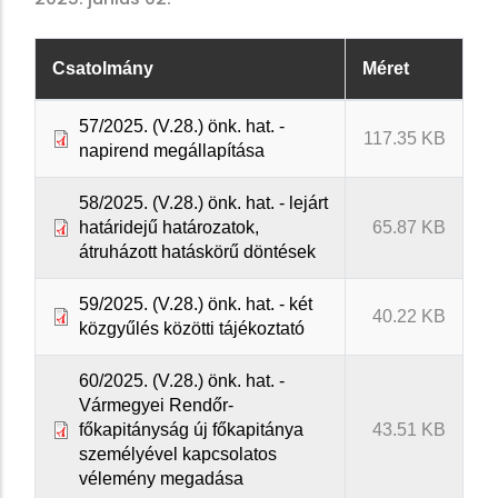
Csatolmány
Méret
57/2025. (V.28.) önk. hat. -
117.35 KB
napirend megállapítása
58/2025. (V.28.) önk. hat. - lejárt
határidejű határozatok,
65.87 KB
átruházott hatáskörű döntések
59/2025. (V.28.) önk. hat. - két
40.22 KB
közgyűlés közötti tájékoztató
60/2025. (V.28.) önk. hat. -
Vármegyei Rendőr-
főkapitányság új főkapitánya
43.51 KB
személyével kapcsolatos
vélemény megadása