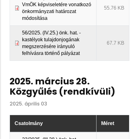
VmÖK képviseletére vonatkozó
55.76 KB
önkormányzati határozat
módosítása
56/2025. (IV.25.) önk. hat. -
kastélyok tulajdonjogának
67.7 KB
megszerzésére irányuló
felhívásra történő pályázat
2025. március 28.
Közgyűlés (rendkívüli)
2025. április 03
Csatolmány
Méret