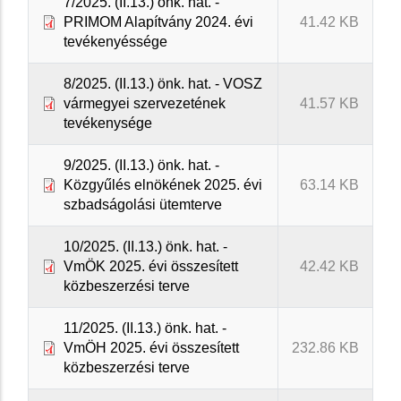
7/2025. (II.13.) önk. hat. -
PRIMOM Alapítvány 2024. évi
41.42 KB
tevékenyéssége
8/2025. (II.13.) önk. hat. - VOSZ
vármegyei szervezetének
41.57 KB
tevékenysége
9/2025. (II.13.) önk. hat. -
Közgyűlés elnökének 2025. évi
63.14 KB
szbadságolási ütemterve
10/2025. (II.13.) önk. hat. -
VmÖK 2025. évi összesített
42.42 KB
közbeszerzési terve
11/2025. (II.13.) önk. hat. -
VmÖH 2025. évi összesített
232.86 KB
közbeszerzési terve