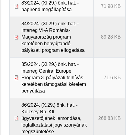
83/2024. (XI.29.) önk. hat. -
71.98 KB
napirend megállapítása
84/2024. (XI.29.) önk. hat. -
Interreg VI-A Románia-
Magyarország program
89.28 KB
keretében benyújtandó
pályázati program elfogadása
85/2024. (XI.29.) önk. hat. -
Interreg Central Europe
Program 3. pályázati felhívás
71.6 KB
keretében támogatási kérelem
benyújtása
86/2024. (X.29.) önk. hat. -
Kölcsey Np. Kft.
ügyvezetőjének lemondása,
268.83 KB
foglalkoztatási jogviszonyának
megszüntetése