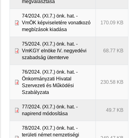
megválasztása
74/2024. (XI.7.) önk. hat. -
VmÖK képviseletére vonatkozó
170.09 KB
megbízások kiadása
75/2024. (XI.7.) önk. hat. -
VmKGY elnöke IV. negyedévi
68.77 KB
szabadság ütemterve
76/2024. (XI.7.) önk. hat. -
Önkormányzati Hivatal
230.58 KB
Szervezeti és Működési
Szabályzata
77/2024. (XI.7.) önk. hat. -
49.7 KB
napirend módosítása
78/2024. (XI.7.) önk. hat. -
területi német nemzetiségi