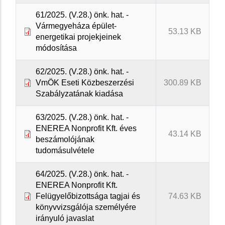
61/2025. (V.28.) önk. hat. -
Vármegyeháza épület-
53.13 KB
energetikai projekjeinek
módosítása
62/2025. (V.28.) önk. hat. -
VmÖK Eseti Közbeszerzési
300.89 KB
Szabályzatának kiadása
63/2025. (V.28.) önk. hat. -
ENEREA Nonprofit Kft. éves
43.14 KB
beszámolójának
tudomásulvétele
64/2025. (V.28.) önk. hat. -
ENEREA Nonprofit Kft.
Felügyelőbizottsága tagjai és
74.63 KB
könyvvizsgálója személyére
irányuló javaslat