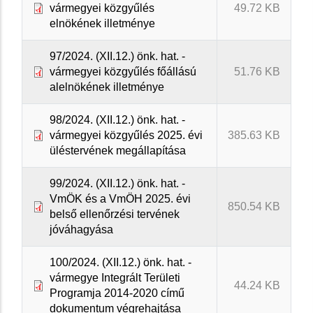
vármegyei közgyűlés
49.72 KB
elnökének illetménye
97/2024. (XII.12.) önk. hat. -
vármegyei közgyűlés főállású
51.76 KB
alelnökének illetménye
98/2024. (XII.12.) önk. hat. -
vármegyei közgyűlés 2025. évi
385.63 KB
üléstervének megállapítása
99/2024. (XII.12.) önk. hat. -
VmÖK és a VmÖH 2025. évi
850.54 KB
belső ellenőrzési tervének
jóváhagyása
100/2024. (XII.12.) önk. hat. -
vármegye Integrált Területi
44.24 KB
Programja 2014-2020 című
dokumentum végrehajtása