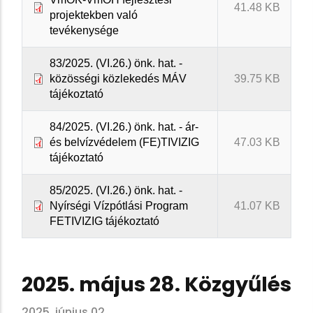
41.48 KB
projektekben való
tevékenysége
83/2025. (VI.26.) önk. hat. -
közösségi közlekedés MÁV
39.75 KB
tájékoztató
84/2025. (VI.26.) önk. hat. - ár-
és belvízvédelem (FE)TIVIZIG
47.03 KB
tájékoztató
85/2025. (VI.26.) önk. hat. -
Nyírségi Vízpótlási Program
41.07 KB
FETIVIZIG tájékoztató
2025. május 28. Közgyűlés
2025. június 02.