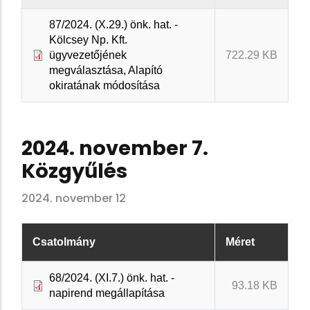
87/2024. (X.29.) önk. hat. -
Kölcsey Np. Kft.
ügyvezetőjének
722.29 KB
megválasztása, Alapító
okiratának módosítása
2024. november 7.
Közgyűlés
2024. november 12
Csatolmány
Méret
68/2024. (XI.7.) önk. hat. -
93.18 KB
napirend megállapítása