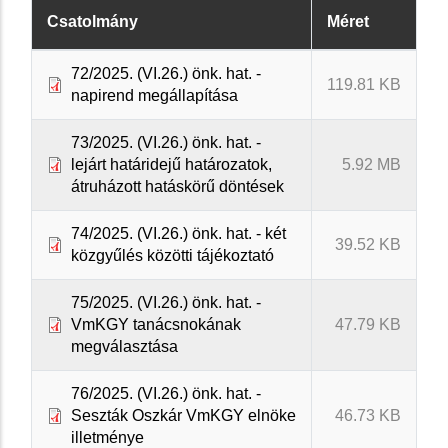
Csatolmány
Méret
72/2025. (VI.26.) önk. hat. -
119.81 KB
napirend megállapítása
73/2025. (VI.26.) önk. hat. -
lejárt határidejű határozatok,
5.92 MB
átruházott hatáskörű döntések
74/2025. (VI.26.) önk. hat. - két
39.52 KB
közgyűlés közötti tájékoztató
75/2025. (VI.26.) önk. hat. -
VmKGY tanácsnokának
47.79 KB
megválasztása
76/2025. (VI.26.) önk. hat. -
Seszták Oszkár VmKGY elnöke
46.73 KB
illetménye