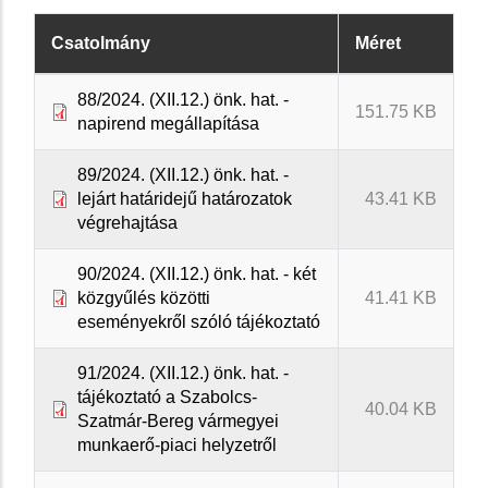
Csatolmány
Méret
88/2024. (XII.12.) önk. hat. -
151.75 KB
napirend megállapítása
89/2024. (XII.12.) önk. hat. -
lejárt határidejű határozatok
43.41 KB
végrehajtása
90/2024. (XII.12.) önk. hat. - két
közgyűlés közötti
41.41 KB
eseményekről szóló tájékoztató
91/2024. (XII.12.) önk. hat. -
tájékoztató a Szabolcs-
40.04 KB
Szatmár-Bereg vármegyei
munkaerő-piaci helyzetről