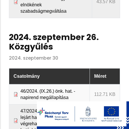
43.57 KB
elnökének
szabadságmegváltása
2024. szeptember 26.
Közgyűlés
2024. szeptember 30
Csatolmány
Méret
46/2024. (IX.26.) önk. hat. -
112.71 KB
napirend megállapítása
47/2024. (IX.26.) önk. hat. -
lejárt határidejű határozatok
44.87 KB
végrehajtása, átruházott