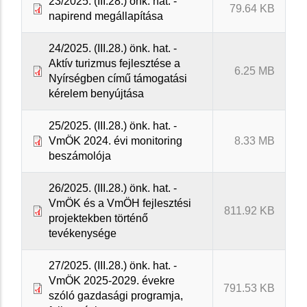
23/2025. (III.28.) önk. hat. -
79.64 KB
napirend megállapítása
24/2025. (III.28.) önk. hat. -
Aktív turizmus fejlesztése a
6.25 MB
Nyírségben című támogatási
kérelem benyújtása
25/2025. (III.28.) önk. hat. -
VmÖK 2024. évi monitoring
8.33 MB
beszámolója
26/2025. (III.28.) önk. hat. -
VmÖK és a VmÖH fejlesztési
811.92 KB
projektekben történő
tevékenysége
27/2025. (III.28.) önk. hat. -
VmÖK 2025-2029. évekre
791.53 KB
szóló gazdasági programja,