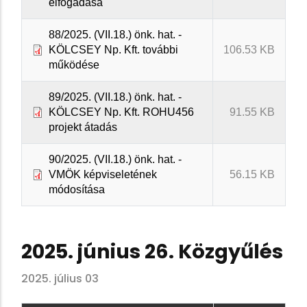
elfogadása
88/2025. (VII.18.) önk. hat. -
KÖLCSEY Np. Kft. további
106.53 KB
működése
89/2025. (VII.18.) önk. hat. -
KÖLCSEY Np. Kft. ROHU456
91.55 KB
projekt átadás
90/2025. (VII.18.) önk. hat. -
VMÖK képviseletének
56.15 KB
módosítása
2025. június 26. Közgyűlés
2025. július 03