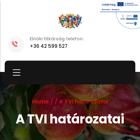
Skip
to
main
content
Elnöki titkárság telefon:
+36 42 599 527
Home
/
/
A TVI határozatai
A TVI határozatai