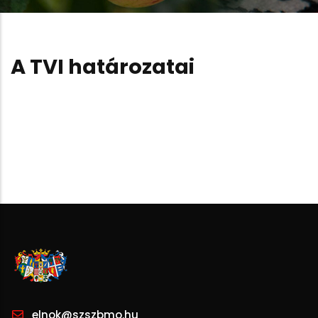
A TVI határozatai
elnok@szszbmo.hu