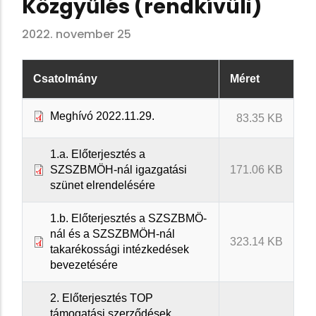
Közgyűlés (rendkívüli)
2022. november 25
Csatolmány
Méret
Meghívó 2022.11.29.
83.35 KB
1.a. Előterjesztés a
SZSZBMÖH-nál igazgatási
171.06 KB
szünet elrendelésére
1.b. Előterjesztés a SZSZBMÖ-
nál és a SZSZBMÖH-nál
323.14 KB
takarékossági intézkedések
bevezetésére
2. Előterjesztés TOP
támogatási szerződések