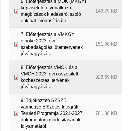
6. Előterjesztés a MÖK (MKGY)
képviseletére vonatkozó
143.79 KB
megbízások kiadásáról szóló
önk.hat. módosítására
7. Előterjesztés a VMKGY
elnöke 2023. évi
151.98 KB
szabadságolási ütemtervének
jóváhagyására
8. Előterjesztés VMÖK és a
VMÖH 2023. évi összesített
928.69 KB
közbeszerzési tervének
jóváhagyására
9. Tájékoztató SZSZB
vármegye Előzetes Integrált
Területi Programja 2021-2027
781.38 KB
dokumentum módosításának
folyamatáról