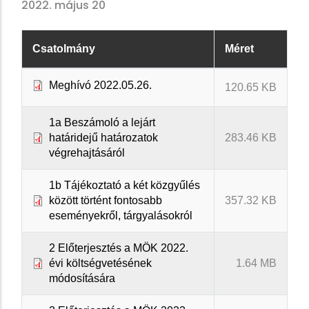
2022. május 20
Csatolmány
Méret
Meghívó 2022.05.26.
120.65 KB
1a Beszámoló a lejárt
határidejű határozatok
283.46 KB
végrehajtásáról
1b Tájékoztató a két közgyűlés
között történt fontosabb
357.32 KB
eseményekről, tárgyalásokról
2 Előterjesztés a MÖK 2022.
évi költségvetésének
1.64 MB
módosítására