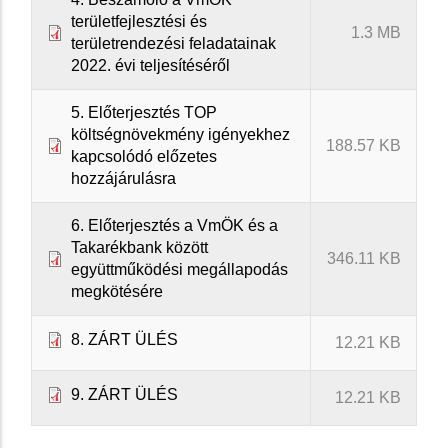
területfejlesztési és
1.3 MB
területrendezési feladatainak
2022. évi teljesítéséről
5. Előterjesztés TOP
költségnövekmény igényekhez
188.57 KB
kapcsolódó előzetes
hozzájárulásra
6. Előterjesztés a VmÖK és a
Takarékbank között
346.11 KB
együttműködési megállapodás
megkötésére
8. ZÁRT ÜLÉS
12.21 KB
9. ZÁRT ÜLÉS
12.21 KB