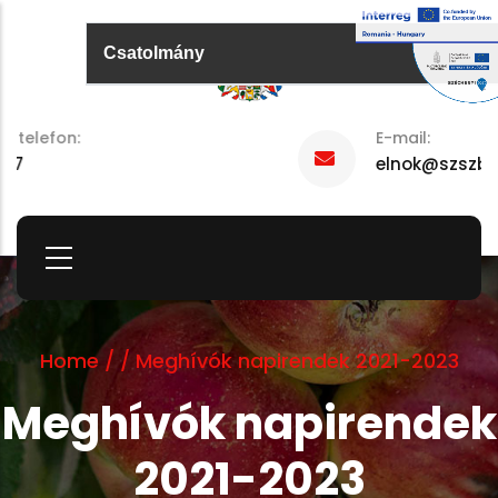
Skip
to
Csatolmány
main
content
E-mail:
elnok@szszbmo.hu
Home
/
/
Meghívók napirendek 2021-2023
Meghívók napirendek
2021-2023