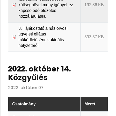
költségnövekmény igényéhez
192.36 KB
kapcsolódó előzetes
hozzájárulásra
3. Tájékoztató a háziorvosi
ügyeleti ellátás
393.37 KB
működtetésének aktuális
helyzetéről
2022. október 14.
Közgyűlés
2022. október 07
Csatolmány
Méret