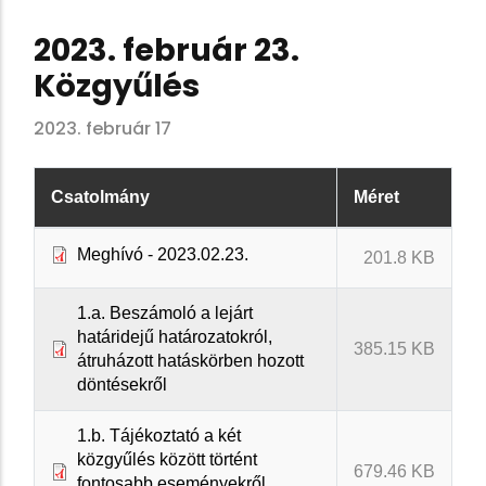
2023. február 23.
Közgyűlés
2023. február 17
Csatolmány
Méret
Meghívó - 2023.02.23.
201.8 KB
1.a. Beszámoló a lejárt
határidejű határozatokról,
385.15 KB
átruházott hatáskörben hozott
döntésekről
1.b. Tájékoztató a két
közgyűlés között történt
679.46 KB
fontosabb eseményekről,