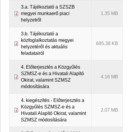
3.a. Tájékoztató a SZSZB
megyei munkaerő piaci
1.35 MB
helyzetről
3.b. Tájékoztató a
közfoglalkoztatás megyei
695.38 KB
helyzetéről és aktuális
feladatairól
4. Előterjesztés a Közgyűlés
SZMSZ-e és a Hivatali Alapító
4.16 MB
Okirat, valamint SZMSZ
módosítására
4. kiegészítés - Előterjesztés a
Közgyűlés SZMSZ-e és a
2.07 MB
Hivatali Alapító Okirat, valamint
SZMSZ módosítására