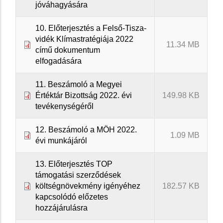
jóváhagyására
10. Előterjesztés a Felső-Tisza-
vidék Klímastratégiája 2022
11.34 MB
című dokumentum
elfogadására
11. Beszámoló a Megyei
Értéktár Bizottság 2022. évi
149.98 KB
tevékenységéről
12. Beszámoló a MÖH 2022.
1.09 MB
évi munkájáról
13. Előterjesztés TOP
támogatási szerződések
költségnövekmény igényéhez
182.57 KB
kapcsolódó előzetes
hozzájárulásra