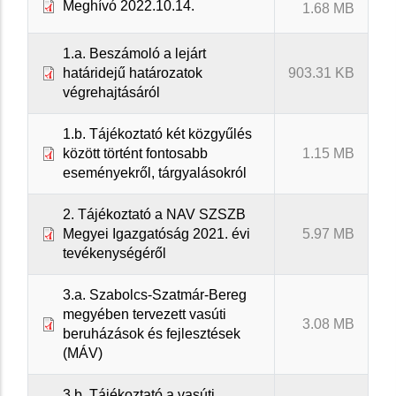
Meghívó 2022.10.14.
1.68 MB
1.a. Beszámoló a lejárt
határidejű határozatok
903.31 KB
végrehajtásáról
1.b. Tájékoztató két közgyűlés
között történt fontosabb
1.15 MB
eseményekről, tárgyalásokról
2. Tájékoztató a NAV SZSZB
Megyei Igazgatóság 2021. évi
5.97 MB
tevékenységéről
3.a. Szabolcs-Szatmár-Bereg
megyében tervezett vasúti
3.08 MB
beruházások és fejlesztések
(MÁV)
3.b. Tájékoztató a vasúti