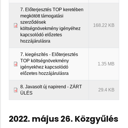
7. Előterjesztés TOP keretében
megkötött támogatási
szerződések
168.22 KB
költségnövekmény igényéhez
kapcsolódó előzetes
hozzájárulásra
7. kiegészítés - Előterjesztés
TOP költségnövekmény
1.35 MB
igényekhez kapcsolódó
előzetes hozzájárulásra
8. Javasolt új napirend - ZÁRT
29.4 KB
ÜLÉS
2022. május 26. Közgyűlés