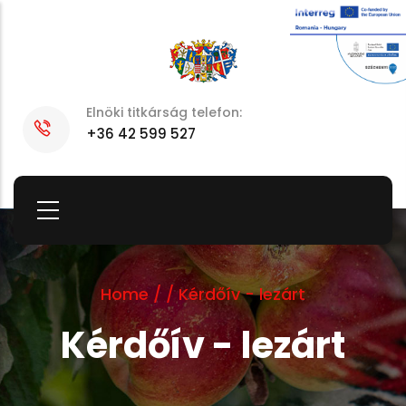
Skip
to
main
content
Elnöki titkárság telefon:
+36 42 599 527
Home
/
/
Kérdőív - lezárt
Kérdőív - lezárt