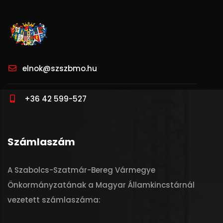
elnok@szszbmo.hu
+36 42 599-527
Számlaszám
A Szabolcs-Szatmár-Bereg Vármegye
Önkormányzatának a Magyar Államkincstárnál
vezetett számlaszáma: