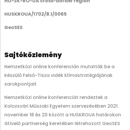
HU-SK-RO-UA cross-border region
HUSKROUA/1702/8.1/0065
GeoSES
Sajtóközlemény
Nemzetközi online konferencián mutatták be a
készülő Felső-Tisza vidék klímastratégiájának
sarokpontjait
Nemzetközi online konferenciát rendeztek a
Kolozsvári Műszaki Egyetem szervezésében 2021.
november 18 és 20 között a HUSKROUA határokon
átívelő partnerség keretében létrehozott GeoSES