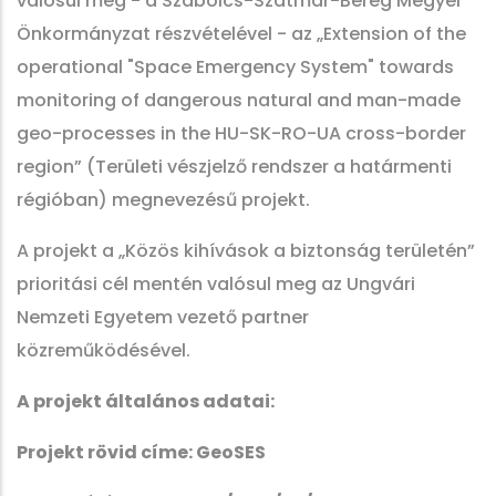
valósul meg - a Szabolcs-Szatmár-Bereg Megyei
Önkormányzat részvételével - az „Extension of the
operational "Space Emergency System" towards
monitoring of dangerous natural and man-made
geo-processes in the HU-SK-RO-UA cross-border
region” (Területi vészjelző rendszer a határmenti
régióban) megnevezésű projekt.
A projekt a „Közös kihívások a biztonság területén”
prioritási cél mentén valósul meg az Ungvári
Nemzeti Egyetem vezető partner
közreműködésével.
A projekt általános adatai:
Projekt rövid címe: GeoSES