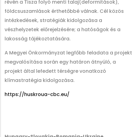
révén a Tisza folyó menti talaj(deformitások),
földcsuszamlások érthetőbbé válnak. Cél közös
intézkedések, stratégiák kidolgozása a
vészhelyzetek előrejelzésére; a hatóságok és a
lakosság tájékoztatására.
A Megyei Önkormányzat legfőbb feladata a projekt
megvalósítása során egy határon átnyúló, a
projekt által lefedett térségre vonatkozó
klímastratégia kidolgozása.
https://huskroua-cbc.eu/
Hungary-Slovakia-Romania-Ukraine