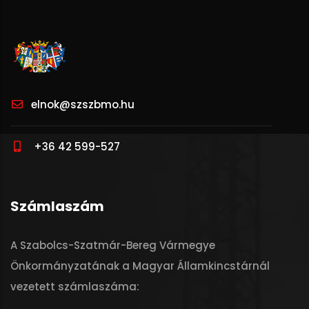
elnok@szszbmo.hu
+36 42 599-527
Számlaszám
A Szabolcs-Szatmár-Bereg Vármegye
Önkormányzatának a Magyar Államkincstárnál
vezetett számlaszáma: