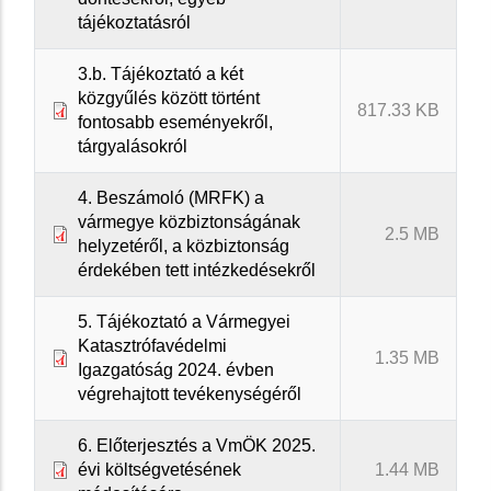
tájékoztatásról
3.b. Tájékoztató a két
közgyűlés között történt
817.33 KB
fontosabb eseményekről,
tárgyalásokról
4. Beszámoló (MRFK) a
vármegye közbiztonságának
2.5 MB
helyzetéről, a közbiztonság
érdekében tett intézkedésekről
5. Tájékoztató a Vármegyei
Katasztrófavédelmi
1.35 MB
Igazgatóság 2024. évben
végrehajtott tevékenységéről
6. Előterjesztés a VmÖK 2025.
évi költségvetésének
1.44 MB