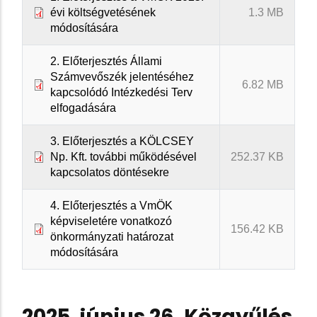
évi költségvetésének
1.3 MB
módosítására
2. Előterjesztés Állami
Számvevőszék jelentéséhez
6.82 MB
kapcsolódó Intézkedési Terv
elfogadására
3. Előterjesztés a KÖLCSEY
Np. Kft. további működésével
252.37 KB
kapcsolatos döntésekre
4. Előterjesztés a VmÖK
képviseletére vonatkozó
156.42 KB
önkormányzati határozat
módosítására
2025. június 26. Közgyűlés