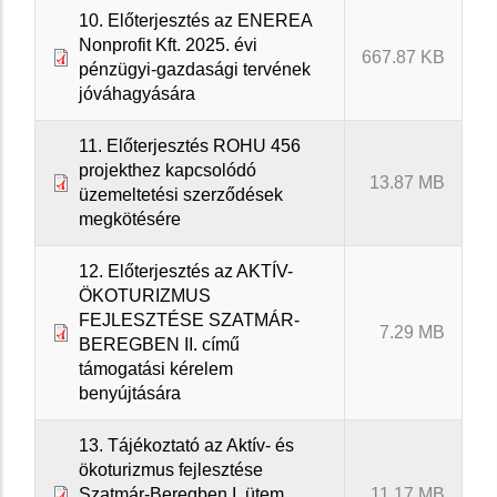
10. Előterjesztés az ENEREA
Nonprofit Kft. 2025. évi
667.87 KB
pénzügyi-gazdasági tervének
jóváhagyására
11. Előterjesztés ROHU 456
projekthez kapcsolódó
13.87 MB
üzemeltetési szerződések
megkötésére
12. Előterjesztés az AKTÍV-
ÖKOTURIZMUS
FEJLESZTÉSE SZATMÁR-
7.29 MB
BEREGBEN II. című
támogatási kérelem
benyújtására
13. Tájékoztató az Aktív- és
ökoturizmus fejlesztése
Szatmár-Beregben I. ütem
11.17 MB