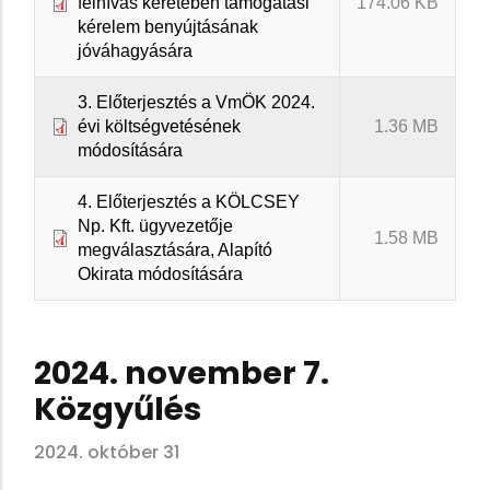
felhívás keretében támogatási
174.06 KB
kérelem benyújtásának
jóváhagyására
3. Előterjesztés a VmÖK 2024.
évi költségvetésének
1.36 MB
módosítására
4. Előterjesztés a KÖLCSEY
Np. Kft. ügyvezetője
1.58 MB
megválasztására, Alapító
Okirata módosítására
2024. november 7.
Közgyűlés
2024. október 31