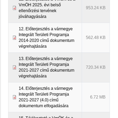
VmÖH 2025. évi belső
953.24 KB
ellenőrzési tervének
jóváhagyására
12. Előterjesztés a vármegye
Integrált Területi Programja
562.48 KB
2014-2020 című dokumentum
végrehajtására
13. Előterjesztés a vármegye
Integrált Területi Programja
720.34 KB
2021-2027 című dokumentum
végrehajtására
14. Előterjesztés a vármegye
Integrált Területi Programja
6.72 MB
2021-2027 (4.0) című
dokumentum elfogadására