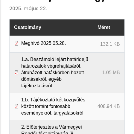
2025. május 22.
Csatolmány
Méret
Meghívó 2025.05.28.
132.1 KB
1.a. Beszámoló lejárt határidejű
határozatok végrehajtásáról,
átruházott hatáskörben hozott
1.05 MB
döntésekről, egyéb
tájékoztatásról
1.b. Tájékoztató két közgyűlés
között történt fontosabb
408.94 KB
eseményekről, tárgyalásokról
2. Előterjesztés a Vármegyei
Rendőr-főkapitányság új