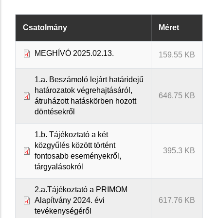
Csatolmány
Méret
MEGHÍVÓ 2025.02.13.
159.55 KB
1.a. Beszámoló lejárt határidejű
határozatok végrehajtásáról,
646.75 KB
átruházott hatáskörben hozott
döntésekről
1.b. Tájékoztató a két
közgyűlés között történt
395.3 KB
fontosabb eseményekről,
tárgyalásokról
2.a.Tájékoztató a PRIMOM
Alapítvány 2024. évi
617.76 KB
tevékenységéről