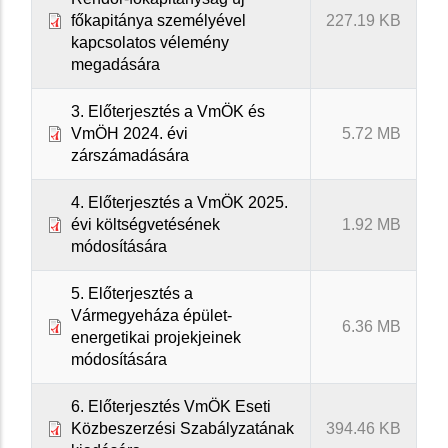
főkapitánya személyével
227.19 KB
kapcsolatos vélemény
megadására
3. Előterjesztés a VmÖK és
VmÖH 2024. évi
5.72 MB
zárszámadására
4. Előterjesztés a VmÖK 2025.
évi költségvetésének
1.92 MB
módosítására
5. Előterjesztés a
Vármegyeháza épület-
6.36 MB
energetikai projekjeinek
módosítására
6. Előterjesztés VmÖK Eseti
Közbeszerzési Szabályzatának
394.46 KB