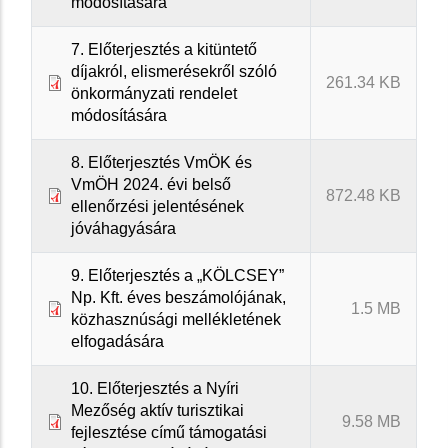
módosítására
7. Előterjesztés a kitüntető
díjakról, elismerésekről szóló
261.34 KB
önkormányzati rendelet
módosítására
8. Előterjesztés VmÖK és
VmÖH 2024. évi belső
872.48 KB
ellenőrzési jelentésének
jóváhagyására
9. Előterjesztés a „KÖLCSEY”
Np. Kft. éves beszámolójának,
1.5 MB
közhasznúsági mellékletének
elfogadására
10. Előterjesztés a Nyíri
Mezőség aktív turisztikai
9.58 MB
fejlesztése című támogatási