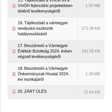
15. Tájékoztató a VmÖK és a
VmÖH fejlesztési projektekben
1.59 MB
történő tevékenységéről
16. Tájékoztató a vármegyei
rendezési eszközök
273.38 KB
hatályosulásáról
17. Beszámoló a Vármegyei
Értéktár Bizottság 2024. évben
183.58 KB
végzett tevékenységéről
18. Beszámoló a Vármegyei
Önkormányzati Hivatal 2024.
1.39 MB
évi munkájáról
20. ZÁRT ÜLÉS
12.44 KB