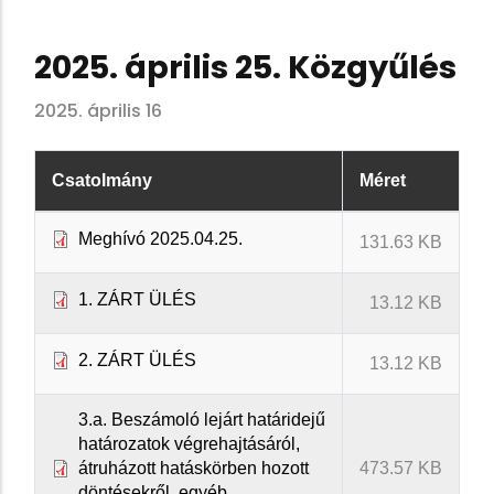
2025. április 25. Közgyűlés
2025. április 16
Csatolmány
Méret
Meghívó 2025.04.25.
131.63 KB
1. ZÁRT ÜLÉS
13.12 KB
2. ZÁRT ÜLÉS
13.12 KB
3.a. Beszámoló lejárt határidejű
határozatok végrehajtásáról,
átruházott hatáskörben hozott
473.57 KB
döntésekről, egyéb