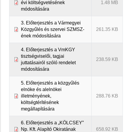
évi költségvetésének
1.48 MB
módosítására
3. Előterjesztés a Vármegyei
Közgyűlés és szervei SZMSZ-
261.35 KB
ének módosítására
4. Előterjesztés a VmKGY
tisztségviselői, tagjai
238.59 KB
juttatásairól szóló rendelet
módosítására
5. Előterjesztés a közgyűlés
elnöke és alelnökei
illetményének,
288.76 KB
költségtérítésének
megállapítására
6. Előterjesztés a „KÖLCSEY”
Np. Kft. Alapító Okiratának
658.92 KB