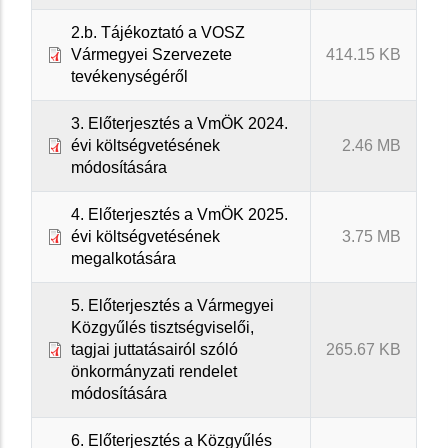
2.b. Tájékoztató a VOSZ
Vármegyei Szervezete
414.15 KB
tevékenységéről
3. Előterjesztés a VmÖK 2024.
évi költségvetésének
2.46 MB
módosítására
4. Előterjesztés a VmÖK 2025.
évi költségvetésének
3.75 MB
megalkotására
5. Előterjesztés a Vármegyei
Közgyűlés tisztségviselői,
tagjai juttatásairól szóló
265.67 KB
önkormányzati rendelet
módosítására
6. Előterjesztés a Közgyűlés