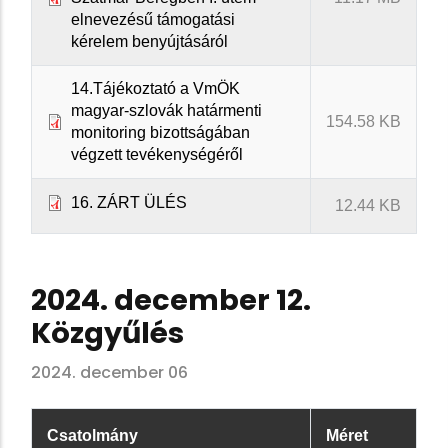
elnevezésű támogatási
kérelem benyújtásáról
14.Tájékoztató a VmÖK
magyar-szlovák határmenti
154.58 KB
monitoring bizottságában
végzett tevékenységéről
16. ZÁRT ÜLÉS
12.44 KB
2024. december 12.
Közgyűlés
2024. december 06
Csatolmány
Méret