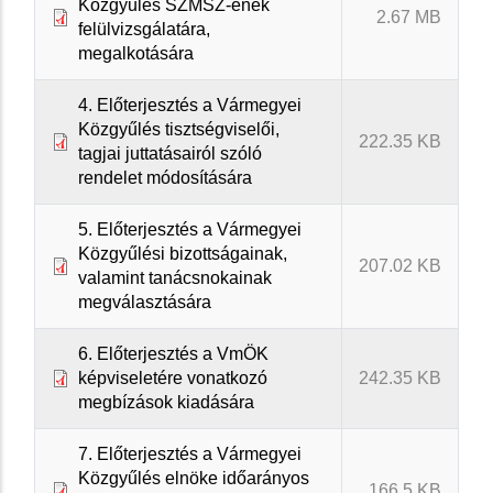
Közgyűlés SZMSZ-ének
2.67 MB
felülvizsgálatára,
megalkotására
4. Előterjesztés a Vármegyei
Közgyűlés tisztségviselői,
222.35 KB
tagjai juttatásairól szóló
rendelet módosítására
5. Előterjesztés a Vármegyei
Közgyűlési bizottságainak,
207.02 KB
valamint tanácsnokainak
megválasztására
6. Előterjesztés a VmÖK
képviseletére vonatkozó
242.35 KB
megbízások kiadására
7. Előterjesztés a Vármegyei
Közgyűlés elnöke időarányos
166.5 KB