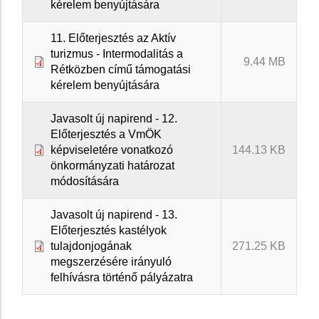
kérelem benyújtására
11. Előterjesztés az Aktív
turizmus - Intermodalitás a
9.44 MB
Rétközben című támogatási
kérelem benyújtására
Javasolt új napirend - 12.
Előterjesztés a VmÖK
képviseletére vonatkozó
144.13 KB
önkormányzati határozat
módosítására
Javasolt új napirend - 13.
Előterjesztés kastélyok
tulajdonjogának
271.25 KB
megszerzésére irányuló
felhívásra történő pályázatra