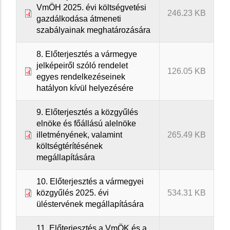
VmÖH 2025. évi költségvetési
246.23 KB
gazdálkodása átmeneti
szabályainak meghatározására
8. Előterjesztés a vármegye
jelképeiről szóló rendelet
126.05 KB
egyes rendelkezéseinek
hatályon kívül helyezésére
9. Előterjesztés a közgyűlés
elnöke és főállású alelnöke
illetményének, valamint
265.49 KB
költségtérítésének
megállapítására
10. Előterjesztés a vármegyei
közgyűlés 2025. évi
534.31 KB
üléstervének megállapítására
11. Előterjesztés a VmÖK és a