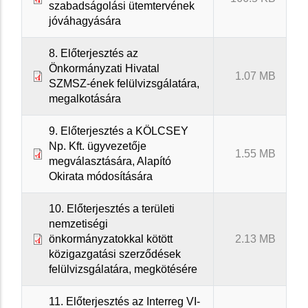
szabadságolási ütemtervének
jóváhagyására
8. Előterjesztés az
Önkormányzati Hivatal
1.07 MB
SZMSZ-ének felülvizsgálatára,
megalkotására
9. Előterjesztés a KÖLCSEY
Np. Kft. ügyvezetője
1.55 MB
megválasztására, Alapító
Okirata módosítására
10. Előterjesztés a területi
nemzetiségi
önkormányzatokkal kötött
2.13 MB
közigazgatási szerződések
felülvizsgálatára, megkötésére
11. Előterjesztés az Interreg VI-