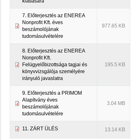
kiadására
7. Előterjesztés az ENEREA
Nonprofit Kft. éves
977.65 KB
beszámolójának
tudomásulvételére
8. Előterjesztés az ENEREA
Nonprofit Kft.
Felügyelőbizottsága tagjai és
195.5 KB
könyvvizsgálója személyére
irányuló javaslatra
9. Előterjesztés a PRIMOM
Alapítvány éves
3.04 MB
beszámolójának
tudomásulvételére
11. ZÁRT ÜLÉS
13.14 KB