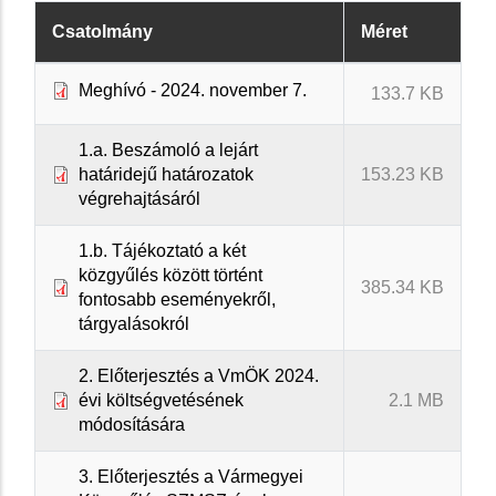
Csatolmány
Méret
Meghívó - 2024. november 7.
133.7 KB
1.a. Beszámoló a lejárt
határidejű határozatok
153.23 KB
végrehajtásáról
1.b. Tájékoztató a két
közgyűlés között történt
385.34 KB
fontosabb eseményekről,
tárgyalásokról
2. Előterjesztés a VmÖK 2024.
évi költségvetésének
2.1 MB
módosítására
3. Előterjesztés a Vármegyei