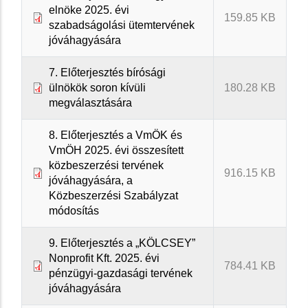
elnöke 2025. évi
159.85 KB
szabadságolási ütemtervének
jóváhagyására
7. Előterjesztés bírósági
ülnökök soron kívüli
180.28 KB
megválasztására
8. Előterjesztés a VmÖK és
VmÖH 2025. évi összesített
közbeszerzési tervének
916.15 KB
jóváhagyására, a
Közbeszerzési Szabályzat
módosítás
9. Előterjesztés a „KÖLCSEY”
Nonprofit Kft. 2025. évi
784.41 KB
pénzügyi-gazdasági tervének
jóváhagyására