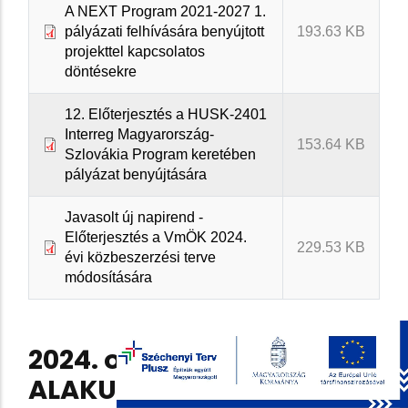
A NEXT Program 2021-2027 1.
pályázati felhívására benyújtott
193.63 KB
projekttel kapcsolatos
döntésekre
12. Előterjesztés a HUSK-2401
Interreg Magyarország-
153.64 KB
Szlovákia Program keretében
pályázat benyújtására
Javasolt új napirend -
Előterjesztés a VmÖK 2024.
229.53 KB
évi közbeszerzési terve
módosítására
2024. október 4. -
ALAKULÓ ÜLÉS