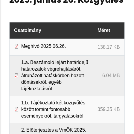
Csatolmány
Méret
Meghívó 2025.06.26.
138.17 KB
1.a. Beszámoló lejárt határidejű
határozatok végrehajtásáról,
átruházott hatáskörben hozott
6.04 MB
döntésekről, egyéb
tájékoztatásról
1.b. Tájékoztató két közgyűlés
között történt fontosabb
359.35 KB
eseményekről, tárgyalásokról
2. Előterjesztés a VmÖK 2025.