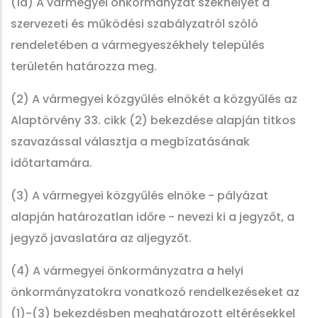
(1a) A vármegyei önkormányzat székhelyét a
szervezeti és működési szabályzatról szóló
rendeletében a vármegyeszékhely település
területén határozza meg.
(2) A vármegyei közgyűlés elnökét a közgyűlés az
Alaptörvény 33. cikk (2) bekezdése alapján titkos
szavazással választja a megbízatásának
időtartamára.
(3) A vármegyei közgyűlés elnöke - pályázat
alapján határozatlan időre - nevezi ki a jegyzőt, a
jegyző javaslatára az aljegyzőt.
(4) A vármegyei önkormányzatra a helyi
önkormányzatokra vonatkozó rendelkezéseket az
(1)-(3) bekezdésben meghatározott eltérésekkel