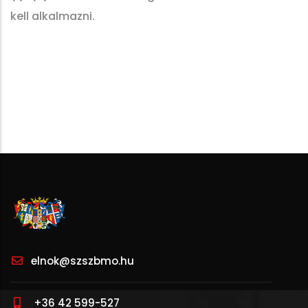
kell alkalmazni.
elnok@szszbmo.hu
+36 42 599-527