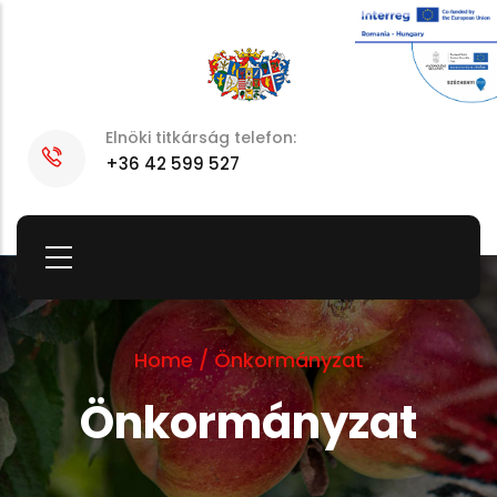
Skip
to
main
content
Elnöki titkárság telefon:
+36 42 599 527
Home
/
Önkormányzat
Önkormányzat