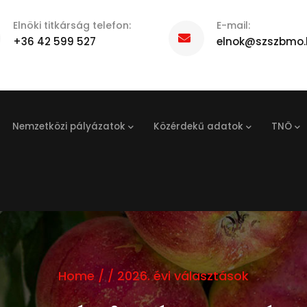
Elnöki titkárság telefon:
E-mail:
+36 42 599 527
elnok@szszbmo.
Nemzetközi pályázatok
Közérdekű adatok
TNÖ
Home
/
/
2026. évi választások