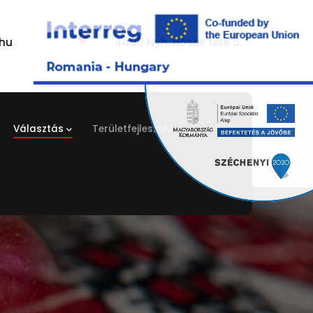
Cím:
hu
4400 Nyh. Hősök tere 5.
Választás
Területfejlesztés