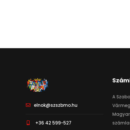
Szám
A Szab
elnok@szszbmo.hu
Vármeg
Magyar 
+36 42 599-527
számla