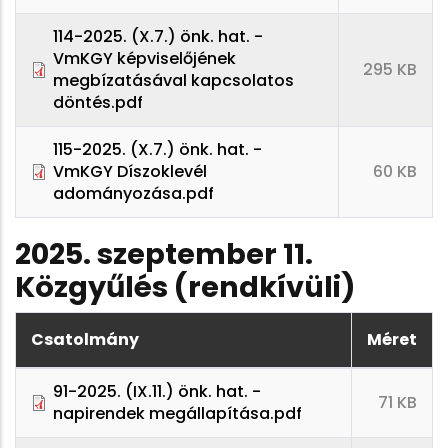
114-2025. (X.7.) önk. hat. -
VmKGY képviselőjének
295 KB
megbízatásával kapcsolatos
döntés.pdf
115-2025. (X.7.) önk. hat. -
VmKGY Díszoklevél
60 KB
adományozása.pdf
2025. szeptember 11.
Közgyűlés (rendkívüli)
Csatolmány
Méret
91-2025. (IX.11.) önk. hat. -
71 KB
napirendek megállapítása.pdf