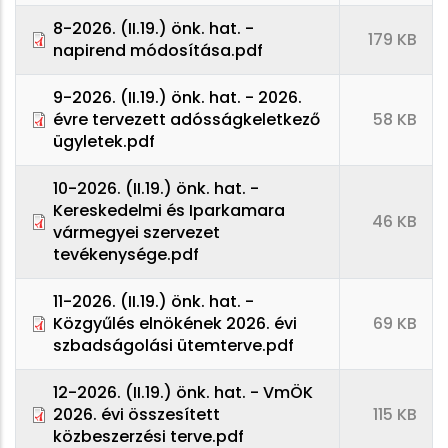
8-2026. (II.19.) önk. hat. -
179 KB
napirend módosítása.pdf
9-2026. (II.19.) önk. hat. - 2026.
évre tervezett adósságkeletkező
58 KB
ügyletek.pdf
10-2026. (II.19.) önk. hat. -
Kereskedelmi és Iparkamara
46 KB
vármegyei szervezet
tevékenysége.pdf
11-2026. (II.19.) önk. hat. -
Közgyűlés elnökének 2026. évi
69 KB
szbadságolási ütemterve.pdf
12-2026. (II.19.) önk. hat. - VmÖK
2026. évi összesített
115 KB
közbeszerzési terve.pdf