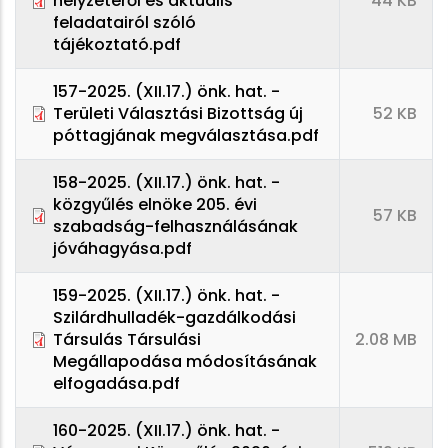
helyzetéről és aktuális
44 KB
feladatairól szóló
tájékoztató.pdf
157-2025. (XII.17.) önk. hat. -
Területi Választási Bizottság új
52 KB
póttagjának megválasztása.pdf
158-2025. (XII.17.) önk. hat. -
közgyűlés elnöke 205. évi
57 KB
szabadság-felhasználásának
jóváhagyása.pdf
159-2025. (XII.17.) önk. hat. -
Szilárdhulladék-gazdálkodási
Társulás Társulási
2.08 MB
Megállapodása módosításának
elfogadása.pdf
160-2025. (XII.17.) önk. hat. -