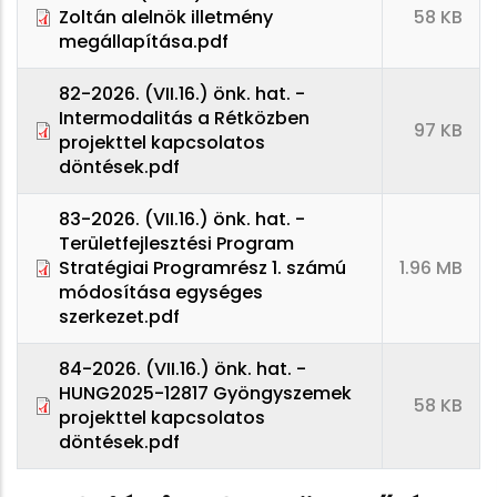
Zoltán alelnök illetmény
58 KB
megállapítása.pdf
82-2026. (VII.16.) önk. hat. -
Intermodalitás a Rétközben
97 KB
projekttel kapcsolatos
döntések.pdf
83-2026. (VII.16.) önk. hat. -
Területfejlesztési Program
Stratégiai Programrész 1. számú
1.96 MB
módosítása egységes
szerkezet.pdf
84-2026. (VII.16.) önk. hat. -
HUNG2025-12817 Gyöngyszemek
58 KB
projekttel kapcsolatos
döntések.pdf