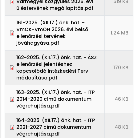
Vármegyei Közgyűlés 2026. évi
519 KB
üléstervének megállapítás.pdf
161-2025. (XII.17.) önk. hat. -
VmÖK-VmÖH 2026. évi belső
1.24 MB
ellenőrzési tervének
jóváhagyása.pdf
162-2025. (XII.17.) önk. hat. - ÁSZ
ellenőrzési jelentéshez
170 KB
kapcsolódó Intézkedési Terv
módosítása.pdf
163-2025. (XII.17.) önk. hat. - ITP
2014-2020 című dokumentum
46 KB
végrehajtása.pdf
164-2025. (XII.17.) önk. hat. - ITP
2021-2027 című dokumentum
48 KB
végrehajtása.pdf