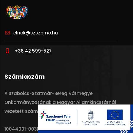
elnok@szszbmo.hu
+36 42 599-527
Számlaszám
A Szabolcs-Szatmár-Bereg Vármegye
Önkormányzatának a Magyar Államkincstárnál
vezetett számlaszáma:
10044001-00313742-00000000