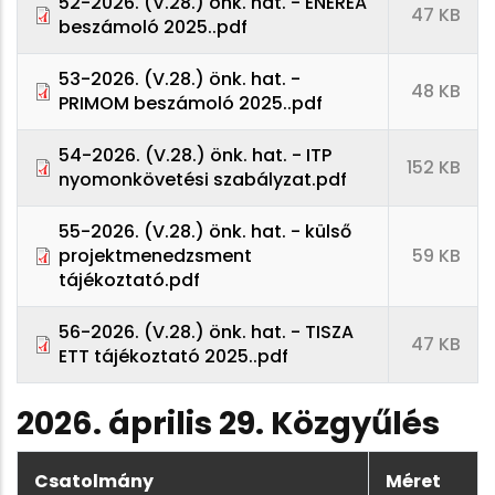
52-2026. (V.28.) önk. hat. - ENEREA
47 KB
beszámoló 2025..pdf
53-2026. (V.28.) önk. hat. -
48 KB
PRIMOM beszámoló 2025..pdf
54-2026. (V.28.) önk. hat. - ITP
152 KB
nyomonkövetési szabályzat.pdf
55-2026. (V.28.) önk. hat. - külső
projektmenedzsment
59 KB
tájékoztató.pdf
56-2026. (V.28.) önk. hat. - TISZA
47 KB
ETT tájékoztató 2025..pdf
2026. április 29. Közgyűlés
Csatolmány
Méret