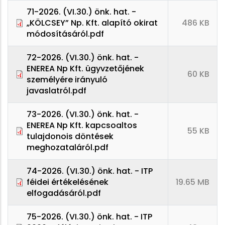
71-2026. (VI.30.) önk. hat. -
„KÖLCSEY” Np. Kft. alapító okirat
486 KB
módosításáról.pdf
72-2026. (VI.30.) önk. hat. -
ENEREA Np Kft. ügyvzetőjének
60 KB
személyére irányuló
javaslatról.pdf
73-2026. (VI.30.) önk. hat. -
ENEREA Np Kft. kapcsoaltos
55 KB
tulajdonois döntések
meghozataláról.pdf
74-2026. (VI.30.) önk. hat. - ITP
féidei értékelésének
19.65 MB
elfogadásáról.pdf
75-2026. (VI.30.) önk. hat. - ITP