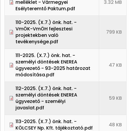
melléklet - Vármegyei
3.32 MB
Esélyteremtő Paktum.pdf
110-2025. (X.7.) önk. hat. -
VmÖK-VmÖH fejlesztesi
799 KB
projektekben való
tevékenysége.pdf
111-2025. (X.7.) önk. hat. -
személyi döntések ENEREA
47 KB
ügyvezető - 93-2025 határozat
módosítása.pdf
112-2025. (X.7.) önk. hat. -
személyi döntések ENEREA
59 KB
ügyvezető - személyi
javaslat.pdf
113-2025. (X.7.) önk. hat. -
48 KB
KÖLCSEY Np. Kft. tájékoztató.pdf