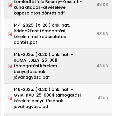
komlódtótfalu Becsky-Kossuth-
88 KB
kúria átadás-átvételével
kapcsolatos döntés.pdf
144-2025. (XI.20.) önk. hat. -
Bridge2East támogatási
58 KB
kérelemmel kapcsolatos
döntés.pdf
145-2025. (XI.20.) önk. hat. -
ROMA-ESÉLY-25-0011
támogatási kérelem
43 KB
benyújtásának
jóváhagyása.pdf
146-2025. (XI.20.) önk. hat. -
GYIA-KÁB-25-0004 támogatási
41 KB
kérelem benyújtásának
jóváhagyása.pdf