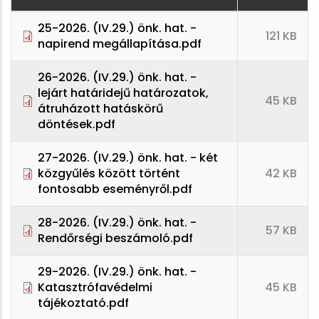
25-2026. (IV.29.) önk. hat. -
121 KB
napirend megállapítása.pdf
26-2026. (IV.29.) önk. hat. -
lejárt határidejű határozatok,
45 KB
átruházott hatáskörű
döntések.pdf
27-2026. (IV.29.) önk. hat. - két
közgyűlés között történt
42 KB
fontosabb eseményről.pdf
28-2026. (IV.29.) önk. hat. -
57 KB
Rendőrségi beszámoló.pdf
29-2026. (IV.29.) önk. hat. -
Katasztrófavédelmi
45 KB
tájékoztató.pdf