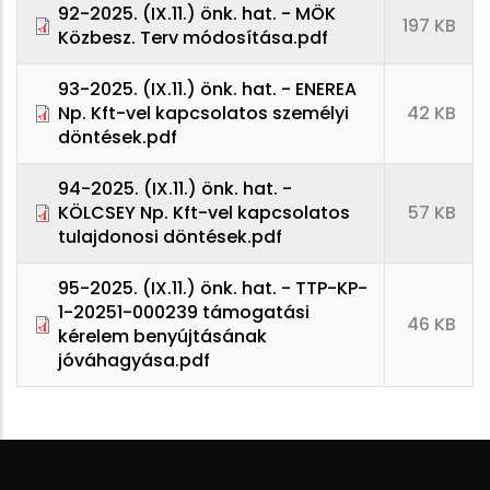
92-2025. (IX.11.) önk. hat. - MÖK
197 KB
Közbesz. Terv módosítása.pdf
93-2025. (IX.11.) önk. hat. - ENEREA
Np. Kft-vel kapcsolatos személyi
42 KB
döntések.pdf
94-2025. (IX.11.) önk. hat. -
KÖLCSEY Np. Kft-vel kapcsolatos
57 KB
tulajdonosi döntések.pdf
95-2025. (IX.11.) önk. hat. - TTP-KP-
1-20251-000239 támogatási
46 KB
kérelem benyújtásának
jóváhagyása.pdf