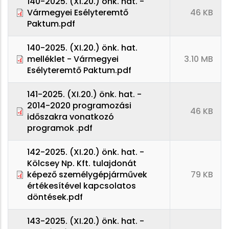
140-2025. (XI.20.) önk. hat. -
Vármegyei Esélyteremtő
46 KB
Paktum.pdf
140-2025. (XI.20.) önk. hat.
melléklet - Vármegyei
3.10 MB
Esélyteremtő Paktum.pdf
141-2025. (XI.20.) önk. hat. -
2014-2020 programozási
46 KB
időszakra vonatkozó
programok .pdf
142-2025. (XI.20.) önk. hat. -
Kölcsey Np. Kft. tulajdonát
képező személygépjárművek
79 KB
értékesítével kapcsolatos
döntések.pdf
143-2025. (XI.20.) önk. hat. -