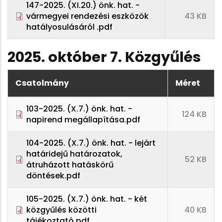
147-2025. (XI.20.) önk. hat. -
vármegyei rendezési eszközök
43 KB
hatályosulásáról .pdf
2025. október 7. Közgyűlés
Csatolmány
Méret
103-2025. (X.7.) önk. hat. -
124 KB
napirend megállapítása.pdf
104-2025. (X.7.) önk. hat. - lejárt
határidejű határozatok,
52 KB
átruházott hatáskörű
döntések.pdf
105-2025. (X.7.) önk. hat. - két
közgyűlés közötti
40 KB
tájékoztató.pdf