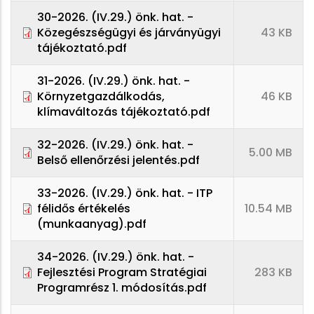
30-2026. (IV.29.) önk. hat. -
Közegészségügyi és járványügyi
43 KB
tájékoztató.pdf
31-2026. (IV.29.) önk. hat. -
Környzetgazdálkodás,
46 KB
klímaváltozás tájékoztató.pdf
32-2026. (IV.29.) önk. hat. -
5.00 MB
Belső ellenőrzési jelentés.pdf
33-2026. (IV.29.) önk. hat. - ITP
félidős értékelés
10.54 MB
(munkaanyag).pdf
34-2026. (IV.29.) önk. hat. -
Fejlesztési Program Stratégiai
283 KB
Programrész 1. módosítás.pdf