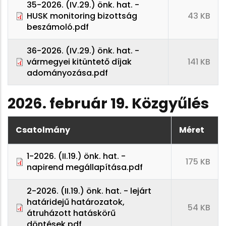
35-2026. (IV.29.) önk. hat. -
HUSK monitoring bizottság
43 KB
beszámoló.pdf
36-2026. (IV.29.) önk. hat. -
vármegyei kitüntető díjak
141 KB
adományozása.pdf
2026. február 19. Közgyűlés
Csatolmány
Méret
1-2026. (II.19.) önk. hat. -
175 KB
napirend megállapítása.pdf
2-2026. (II.19.) önk. hat. - lejárt
határidejű határozatok,
54 KB
átruházott hatáskörű
döntések.pdf