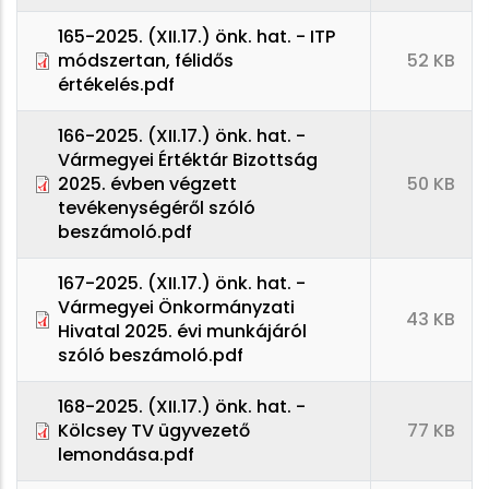
165-2025. (XII.17.) önk. hat. - ITP
módszertan, félidős
52 KB
értékelés.pdf
166-2025. (XII.17.) önk. hat. -
Vármegyei Értéktár Bizottság
2025. évben végzett
50 KB
tevékenységéről szóló
beszámoló.pdf
167-2025. (XII.17.) önk. hat. -
Vármegyei Önkormányzati
43 KB
Hivatal 2025. évi munkájáról
szóló beszámoló.pdf
168-2025. (XII.17.) önk. hat. -
Kölcsey TV ügyvezető
77 KB
lemondása.pdf