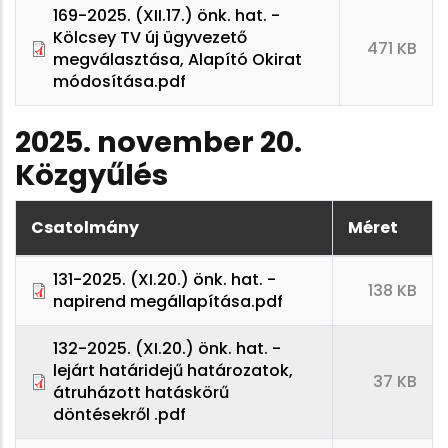
169-2025. (XII.17.) önk. hat. -
Kölcsey TV új ügyvezető
471 KB
megválasztása, Alapító Okirat
módosítása.pdf
2025. november 20.
Közgyűlés
Csatolmány
Méret
131-2025. (XI.20.) önk. hat. -
138 KB
napirend megállapítása.pdf
132-2025. (XI.20.) önk. hat. -
lejárt határidejű határozatok,
37 KB
átruházott hatáskörű
döntésekről .pdf