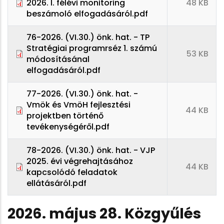
2026. I. félévi monitoring
48 KB
beszámoló elfogadásáról.pdf
76-2026. (VI.30.) önk. hat. - TP
Stratégiai programrséz 1. számú
53 KB
módosításánal
elfogadásáról.pdf
77-2026. (VI.30.) önk. hat. -
Vmök és VmöH fejlesztési
44 KB
projektben történő
tevékenységéről.pdf
78-2026. (VI.30.) önk. hat. - VJP
2025. évi végrehajtásához
44 KB
kapcsolódó feladatok
ellátásáról.pdf
2026. május 28. Közgyűlés