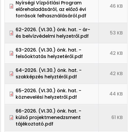
Nyírségi Vízpótlási Program
46 KB
előrehaladásáról, az előző évi
források felhasználásáról.pdf
62-2026. (VI.30.) önk. hat. - ár-
53 KB
és belvízvédelmi helyzetről.pdf
63-2026. (VI.30.) önk. hat. -
42 KB
felsőoktatás helyzetéről.pdf
64-2026. (VI.30.) önk. hat. -
42 KB
szakképzés helyztéről.pdf
65-2026. (VI.30.) önk. hat. -
44 KB
köznevelési helyzetről.pdf
66-2026. (VI.30.) önk. hat. -
külső projektmenedzsment
61 KB
tájékoztató.pdf