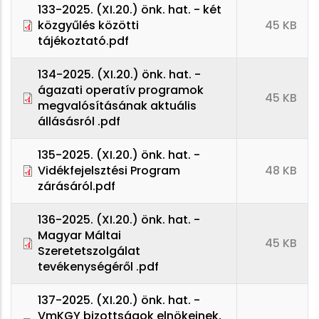
133-2025. (XI.20.) önk. hat. - két
közgyűlés közötti
45 KB
tájékoztató.pdf
134-2025. (XI.20.) önk. hat. -
ágazati operatív programok
45 KB
megvalósításának aktuális
állásásról .pdf
135-2025. (XI.20.) önk. hat. -
Vidékfejelsztési Program
48 KB
zárásáról.pdf
136-2025. (XI.20.) önk. hat. -
Magyar Máltai
45 KB
Szeretetszolgálat
tevékenységéről .pdf
137-2025. (XI.20.) önk. hat. -
VmKGY bizottságok elnökeinek,