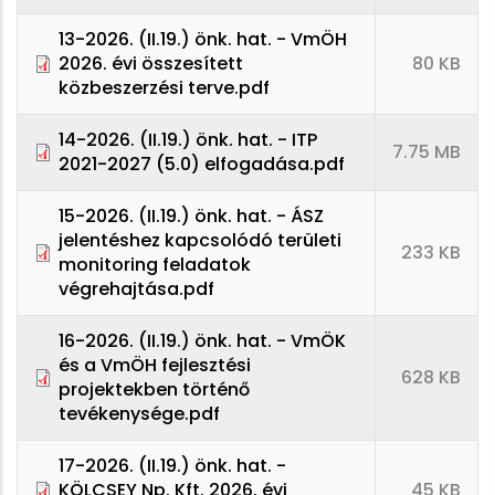
13-2026. (II.19.) önk. hat. - VmÖH
2026. évi összesített
80 KB
közbeszerzési terve.pdf
14-2026. (II.19.) önk. hat. - ITP
7.75 MB
2021-2027 (5.0) elfogadása.pdf
15-2026. (II.19.) önk. hat. - ÁSZ
jelentéshez kapcsolódó területi
233 KB
monitoring feladatok
végrehajtása.pdf
16-2026. (II.19.) önk. hat. - VmÖK
és a VmÖH fejlesztési
628 KB
projektekben történő
tevékenysége.pdf
17-2026. (II.19.) önk. hat. -
KÖLCSEY Np. Kft. 2026. évi
45 KB