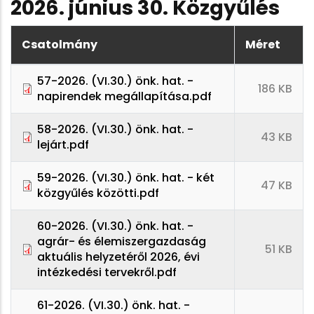
2026. június 30. Közgyűlés
Csatolmány
Méret
57-2026. (VI.30.) önk. hat. -
186 KB
napirendek megállapítása.pdf
58-2026. (VI.30.) önk. hat. -
43 KB
lejárt.pdf
59-2026. (VI.30.) önk. hat. - két
47 KB
közgyűlés közötti.pdf
60-2026. (VI.30.) önk. hat. -
agrár- és élemiszergazdaság
51 KB
aktuális helyzetéről 2026, évi
intézkedési tervekről.pdf
61-2026. (VI.30.) önk. hat. -