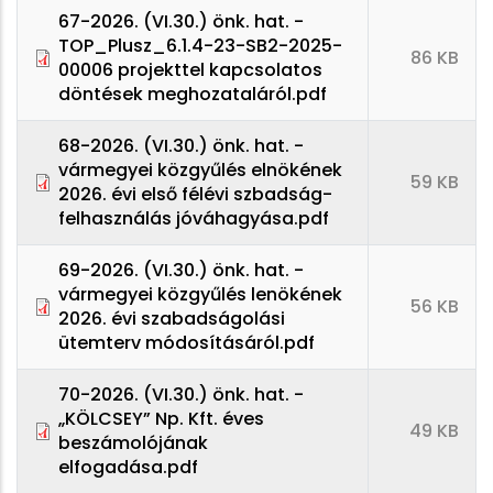
67-2026. (VI.30.) önk. hat. -
TOP_Plusz_6.1.4-23-SB2-2025-
86 KB
00006 projekttel kapcsolatos
döntések meghozataláról.pdf
68-2026. (VI.30.) önk. hat. -
vármegyei közgyűlés elnökének
59 KB
2026. évi első félévi szbadság-
felhasználás jóváhagyása.pdf
69-2026. (VI.30.) önk. hat. -
vármegyei közgyűlés lenökének
56 KB
2026. évi szabadságolási
ütemterv módosításáról.pdf
70-2026. (VI.30.) önk. hat. -
„KÖLCSEY” Np. Kft. éves
49 KB
beszámolójának
elfogadása.pdf