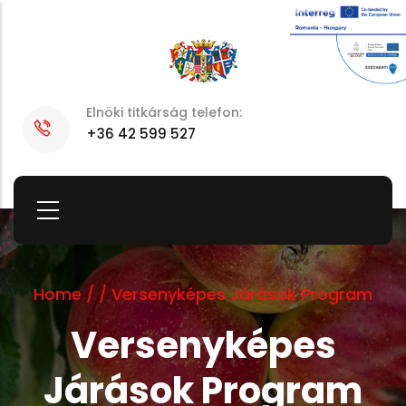
Skip
to
main
content
Elnöki titkárság telefon:
+36 42 599 527
Home
/
/
Versenyképes Járások Program
Versenyképes
Járások Program