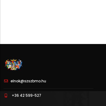
elnok@szszbmo.hu
+36 42 599-527