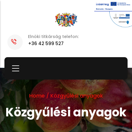
Skip
to
main
content
Elnöki titkárság telefon:
+36 42 599 527
Home
/
Közgyűlési anyagok
Közgyűlési anyagok