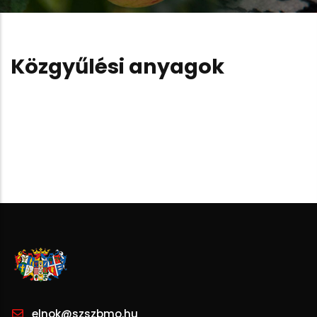
Közgyűlési anyagok
elnok@szszbmo.hu