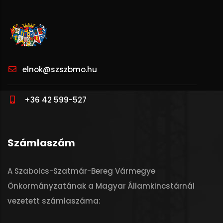
elnok@szszbmo.hu
+36 42 599-527
Számlaszám
A Szabolcs-Szatmár-Bereg Vármegye
Önkormányzatának a Magyar Államkincstárnál
vezetett számlaszáma: