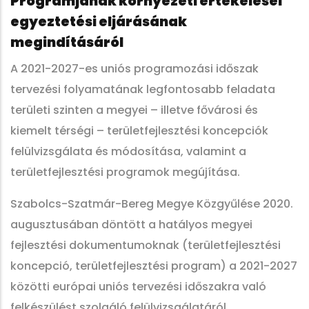
Programjának környezeti értékelései
egyeztetési eljárásának
megindításáról
A 2021-2027-es uniós programozási időszak
tervezési folyamatának legfontosabb feladata
területi szinten a megyei – illetve fővárosi és
kiemelt térségi – területfejlesztési koncepciók
felülvizsgálata és módosítása, valamint a
területfejlesztési programok megújítása.
Szabolcs-Szatmár-Bereg Megye Közgyűlése 2020.
augusztusában döntött a hatályos megyei
fejlesztési dokumentumoknak (területfejlesztési
koncepció, területfejlesztési program) a 2021-2027
közötti európai uniós tervezési időszakra való
felkészülést szolgáló felülvizsgálatáról.