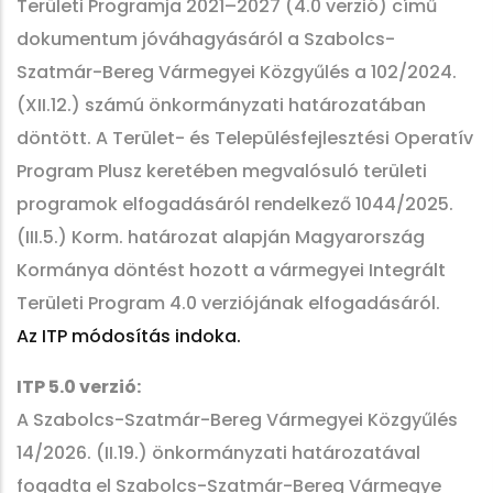
Területi Programja 2021–2027 (4.0 verzió) című
dokumentum jóváhagyásáról a Szabolcs-
Szatmár-Bereg Vármegyei Közgyűlés a 102/2024.
(XII.12.) számú önkormányzati határozatában
döntött. A Terület- és Településfejlesztési Operatív
Program Plusz keretében megvalósuló területi
programok elfogadásáról rendelkező 1044/2025.
(III.5.) Korm. határozat alapján Magyarország
Kormánya döntést hozott a vármegyei Integrált
Területi Program 4.0 verziójának elfogadásáról.
Az ITP módosítás indoka.
ITP 5.0 verzió:
A Szabolcs-Szatmár-Bereg Vármegyei Közgyűlés
14/2026. (II.19.) önkormányzati határozatával
fogadta el Szabolcs-Szatmár-Bereg Vármegye