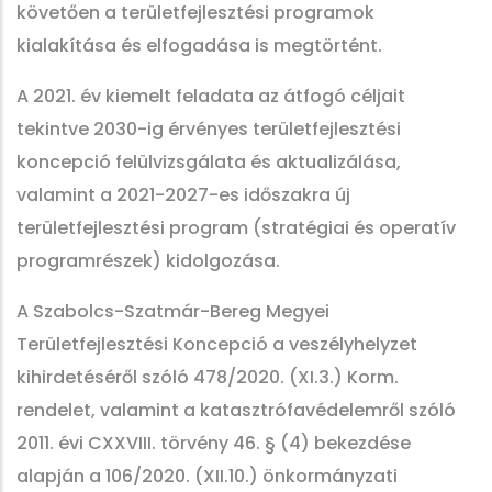
követően a területfejlesztési programok
kialakítása és elfogadása is megtörtént.
A 2021. év kiemelt feladata az átfogó céljait
tekintve 2030-ig érvényes területfejlesztési
koncepció felülvizsgálata és aktualizálása,
valamint a 2021-2027-es időszakra új
területfejlesztési program (stratégiai és operatív
programrészek) kidolgozása.
A Szabolcs-Szatmár-Bereg Megyei
Területfejlesztési Koncepció a veszélyhelyzet
kihirdetéséről szóló 478/2020. (XI.3.) Korm.
rendelet, valamint a katasztrófavédelemről szóló
2011. évi CXXVIII. törvény 46. § (4) bekezdése
alapján a 106/2020. (XII.10.) önkormányzati