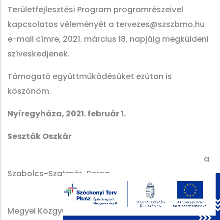
Területfejlesztési Program programrészeivel
kapcsolatos véleményét a tervezes@szszbmo.hu
e-mail címre, 2021. március 18. napjáig megküldeni
szíveskedjenek.
Támogató együttműködésüket ezúton is
köszönöm.
Nyíregyháza, 2021. február 1.
Seszták Oszkár
a
Szabolcs-Szatmár-Bereg
Megyei Közgyűlés elnöke