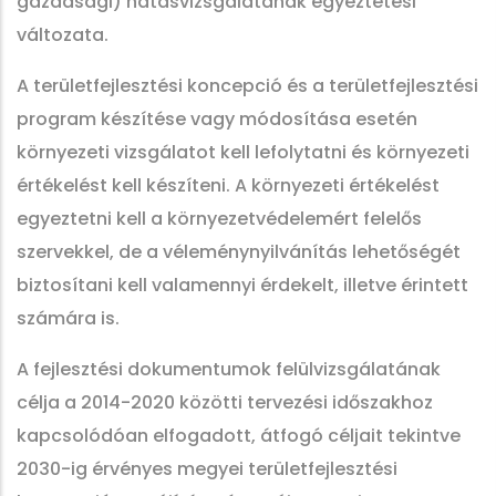
gazdasági) hatásvizsgálatának egyeztetési
változata.
A területfejlesztési koncepció és a területfejlesztési
program készítése vagy módosítása esetén
környezeti vizsgálatot kell lefolytatni és környezeti
értékelést kell készíteni. A környezeti értékelést
egyeztetni kell a környezetvédelemért felelős
szervekkel, de a véleménynyilvánítás lehetőségét
biztosítani kell valamennyi érdekelt, illetve érintett
számára is.
A fejlesztési dokumentumok felülvizsgálatának
célja a 2014-2020 közötti tervezési időszakhoz
kapcsolódóan elfogadott, átfogó céljait tekintve
2030-ig érvényes megyei területfejlesztési