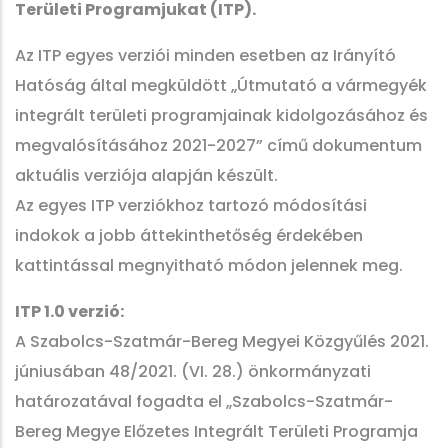
Területi Programjukat (ITP).
Az ITP egyes verziói minden esetben az Irányító
Hatóság által megküldött „Útmutató a vármegyék
integrált területi programjainak kidolgozásához és
megvalósításához 2021-2027” című dokumentum
aktuális verziója alapján készült.
Az egyes ITP verziókhoz tartozó módosítási
indokok a jobb áttekinthetőség érdekében
kattintással megnyitható módon jelennek meg.
ITP 1.0 verzió:
A Szabolcs-Szatmár-Bereg Megyei Közgyűlés 2021.
júniusában 48/2021. (VI. 28.) önkormányzati
határozatával fogadta el „Szabolcs-Szatmár-
Bereg Megye Előzetes Integrált Területi Programja