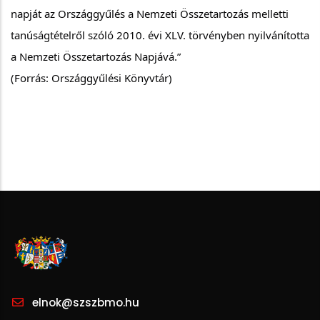
napját az Országgyűlés a Nemzeti Összetartozás melletti 
tanúságtételről szóló 2010. évi XLV. törvényben nyilvánította 
a Nemzeti Összetartozás Napjává.” 
(Forrás: Országgyűlési Könyvtár)
elnok@szszbmo.hu