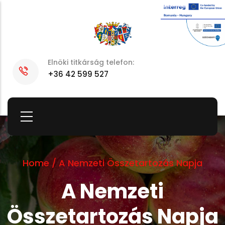
Skip
to
main
content
Elnöki titkárság telefon:
+36 42 599 527
Home
/
A Nemzeti Összetartozás Napja
A Nemzeti
Összetartozás Napja