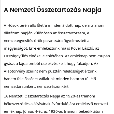
A Nemzeti Összetartozás Napja
A Hősök terén álló Életfa minden áldott nap, de a trianoni 
diktátum napján különösen az összetartozásra, a 
nemzetegyesítés örök parancsára figyelmezteti a 
magyarságot. Erre emlékeztünk ma is Kövér László, az 
Országgyűlés elnöke jelenlétében. Az emléknap nem csupán 
gyász, a fájdalomból cselekvés kell, hogy fakadjon. Az 
Alaptörvény szerint nem pusztán felelősséget érzünk, 
hanem felelősséget vállalunk minden határon túl élő 
nemzettársunkért, nemzetrészünkért. 
„A Nemzeti Összetartozás Napja az 1920-as trianoni 
békeszerződés aláírásának évfordulójára emlékező nemzeti 
emléknap. Június 4-ét, az 1920-as trianoni békediktátum 