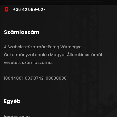
+36 42 599-527
Számlaszám
A Szabolcs-Szatmár-Bereg Vármegye
Önkormányzatának a Magyar Államkincstárnál
vezetett számlaszáma:
10044001-00313742-00000000
Egyéb
Impresszum