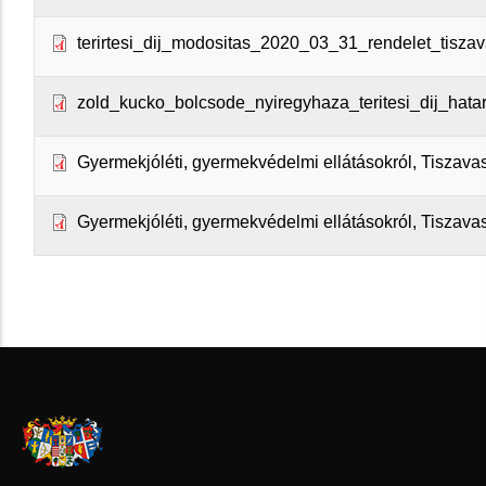
terirtesi_dij_modositas_2020_03_31_rendelet_tiszav
zold_kucko_bolcsode_nyiregyhaza_teritesi_dij_hatar
Gyermekjóléti, gyermekvédelmi ellátásokról, Tiszavas
Gyermekjóléti, gyermekvédelmi ellátásokról, Tiszavas