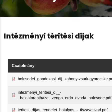
Intézményi téritési díjak
Csatolmány
bolcsodei_gondozasi_dij_zahony-zsurk-gyorocske.p
intezmenyi_teritesi_dij_-
_baktaloranthazai_zengo_erdo_ovoda_bolcsode.pdf
teritesi_dijas_rendelet_hatalyos_-_tiszavasvari.pdf