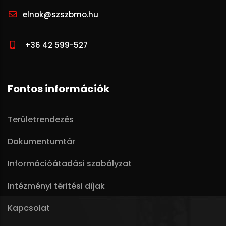
elnok@szszbmo.hu
+36 42 599-527
Fontos információk
Területrendezés
Dokumentumtár
Információátadási szabályzat
Intézményi téritési díjak
Kapcsolat