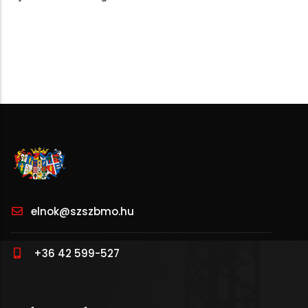
elnok@szszbmo.hu
+36 42 599-527