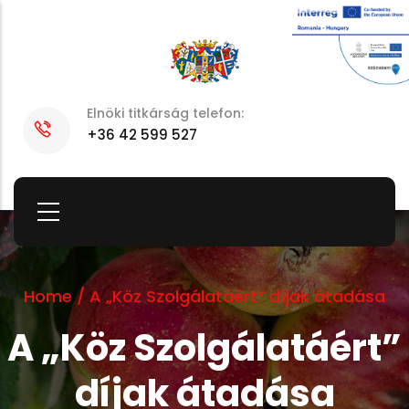
Skip
to
main
content
Elnöki titkárság telefon:
+36 42 599 527
Home
/
A „Köz Szolgálatáért” díjak átadása
A „Köz Szolgálatáért”
díjak átadása