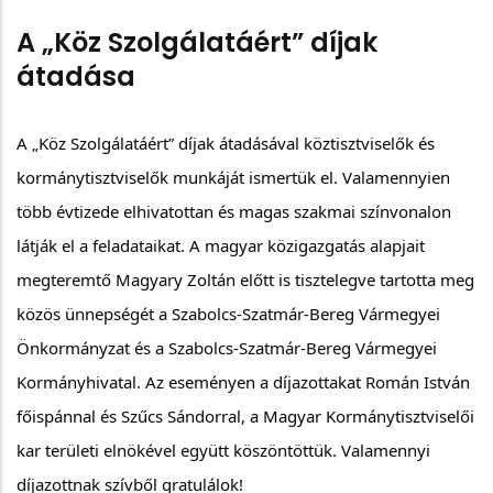
A „Köz Szolgálatáért” díjak
átadása
A „Köz Szolgálatáért” díjak átadásával köztisztviselők és 
kormánytisztviselők munkáját ismertük el. Valamennyien 
több évtizede elhivatottan és magas szakmai színvonalon 
látják el a feladataikat. A magyar közigazgatás alapjait 
megteremtő Magyary Zoltán előtt is tisztelegve tartotta meg 
közös ünnepségét a Szabolcs-Szatmár-Bereg Vármegyei 
Önkormányzat és a Szabolcs-Szatmár-Bereg Vármegyei 
Kormányhivatal. Az eseményen a díjazottakat Román István 
főispánnal és Szűcs Sándorral, a Magyar Kormánytisztviselői 
kar területi elnökével együtt köszöntöttük. Valamennyi 
díjazottnak szívből gratulálok!