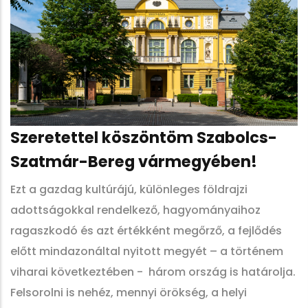
Szeretettel köszöntöm Szabolcs-
Szatmár-Bereg vármegyében!
Ezt a gazdag kultúrájú, különleges földrajzi
adottságokkal rendelkező, hagyományaihoz
ragaszkodó és azt értékként megőrző, a fejlődés
előtt mindazonáltal nyitott megyét – a történem
viharai következtében - három ország is határolja.
Felsorolni is nehéz, mennyi örökség, a helyi