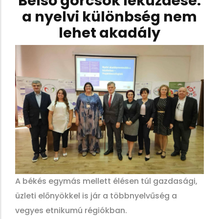
Belső görcsök leküzdése:
a nyelvi különbség nem
lehet akadály
A békés egymás mellett élésen túl gazdasági,
üzleti előnyökkel is jár a többnyelvűség a
vegyes etnikumú régiókban.