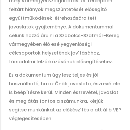
mely Vármegyei Szolgáltatási Út Térképben
feltárt hiányok megszüntetését elősegítő
együttműködések létrehozására tett
javaslatok gyűjteménye. A dokumentummal
célunk hozzájárulni a Szabolcs-Szatmár-Bereg
vármegyében élő esélyegyenlőségi
célcsoportok helyzetének javításához,
társadalmi felzárkózásának elősegítéséhez.
Ez a dokumentum úgy lesz teljes és jól
használható, ha az Önök javaslata, észrevétele
is beépítésre kerül. Minden észrevétel, javaslat
és meglátás fontos a számunkra, kérjük
segítse munkánkat az előkészítés alatt álló VEP
véglegesítésében.