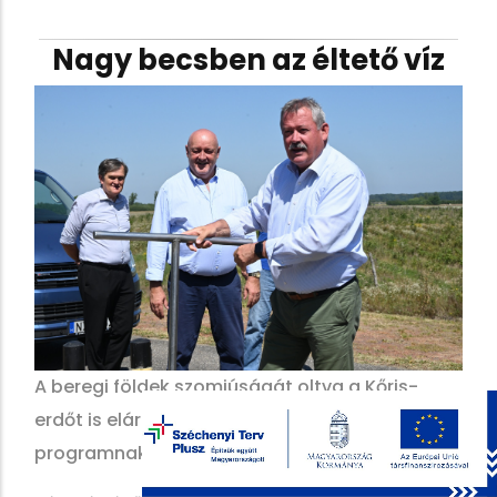
Nagy becsben az éltető víz
A beregi földek szomjúságát oltva a Kőris-
erdőt is elárasztják a Vizet a tájba!
programnak köszönhetően