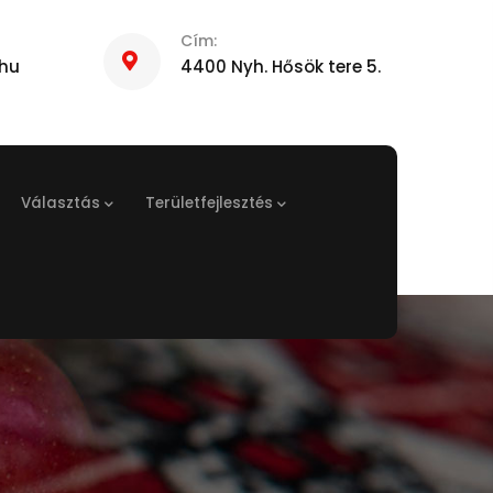
Cím:
hu
4400 Nyh. Hősök tere 5.
Választás
Területfejlesztés