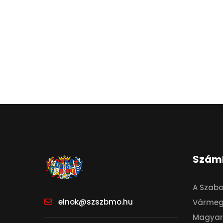
Szám
A Szab
elnok@szszbmo.hu
Vármeg
Magyar 