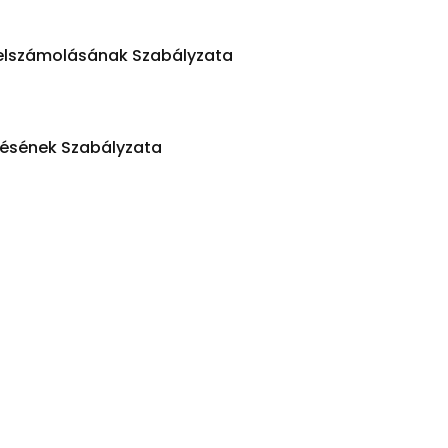
 elszámolásának Szabályzata
elésének Szabályzata