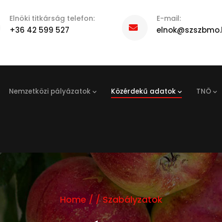
Elnöki titkárság telefon:
E-mail:
+36 42 599 527
elnok@szszbmo.
Nemzetközi pályázatok
Közérdekű adatok
TNÖ
Home
/
/
Szabályzatok