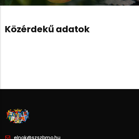
Közérdekű adatok
elnok@szszbmo.hu