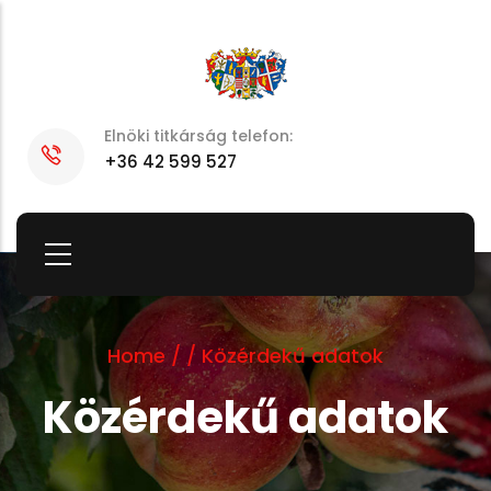
Skip
to
main
content
Elnöki titkárság telefon:
+36 42 599 527
Home
/
/
Közérdekű adatok
Közérdekű adatok