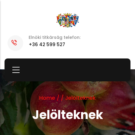
Skip
to
main
content
Elnöki titkárság telefon:
+36 42 599 527
Home
/
/
Jelölteknek
Jelölteknek