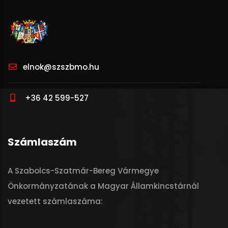
elnok@szszbmo.hu
+36 42 599-527
Számlaszám
A Szabolcs-Szatmár-Bereg Vármegye
Önkormányzatának a Magyar Államkincstárnál
vezetett számlaszáma: