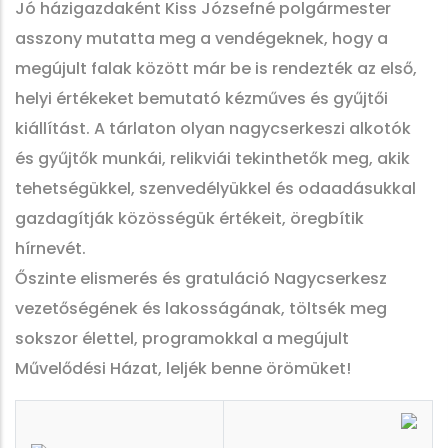
Jó házigazdaként Kiss Józsefné polgármester
asszony mutatta meg a vendégeknek, hogy a
megújult falak között már be is rendezték az első,
helyi értékeket bemutató kézműves és gyűjtői
kiállítást. A tárlaton olyan nagycserkeszi alkotók
és gyűjtők munkái, relikviái tekinthetők meg, akik
tehetségükkel, szenvedélyükkel és odaadásukkal
gazdagítják közösségük értékeit, öregbítik
hírnevét.
Őszinte elismerés és gratuláció Nagycserkesz
vezetőségének és lakosságának, töltsék meg
sokszor élettel, programokkal a megújult
Művelődési Házat, leljék benne örömüket!