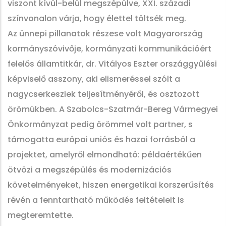
viszont kívül-belül megszépülve, XXI. századi
színvonalon várja, hogy élettel töltsék meg.
Az ünnepi pillanatok részese volt Magyarország
kormányszóvivője, kormányzati kommunikációért
felelős államtitkár, dr. Vitályos Eszter országgyűlési
képviselő asszony, aki elismeréssel szólt a
nagycserkesziek teljesítményéről, és osztozott
örömükben. A Szabolcs-Szatmár-Bereg Vármegyei
Önkormányzat pedig örömmel volt partner, s
támogatta európai uniós és hazai forrásból a
projektet, amelyről elmondható: példaértékűen
ötvözi a megszépülés és modernizációs
követelményeket, hiszen energetikai korszerűsítés
révén a fenntartható működés feltételeit is
megteremtette.