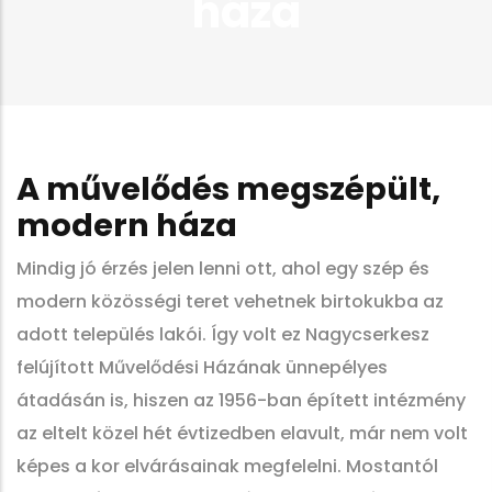
háza
A művelődés megszépült,
modern háza
Mindig jó érzés jelen lenni ott, ahol egy szép és
modern közösségi teret vehetnek birtokukba az
adott település lakói. Így volt ez Nagycserkesz
felújított Művelődési Házának ünnepélyes
átadásán is, hiszen az 1956-ban épített intézmény
az eltelt közel hét évtizedben elavult, már nem volt
képes a kor elvárásainak megfelelni. Mostantól