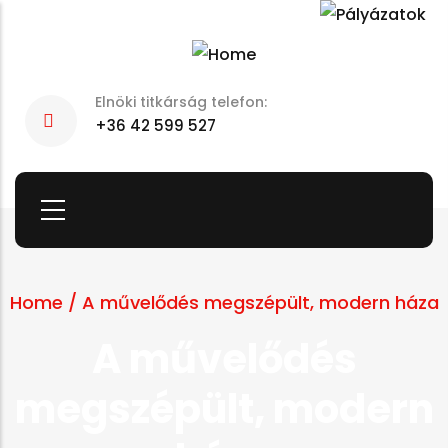
Skip
to
main
Elnöki titkárság telefon:
content
+36 42 599 527
Home
/
A művelődés megszépült, modern háza
A művelődés
megszépült, modern