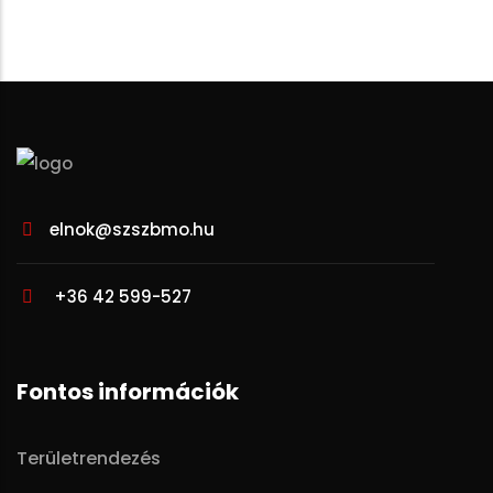
elnok@szszbmo.hu
+36 42 599-527
Fontos információk
Területrendezés