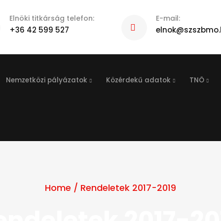
Elnöki titkárság telefon:
E-mail:
+36 42 599 527
elnok@szszbmo.
Nemzetközi pályázatok
Közérdekű adatok
TNÖ
Home
/
Rendeletek 2017-2019
endeletek 2017-20