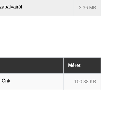
zabályairól
3.36 MB
Méret
i Önk
100.38 KB