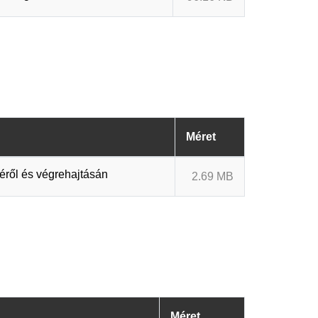
Méret
éről és végrehajtásán
2.69 MB
Méret