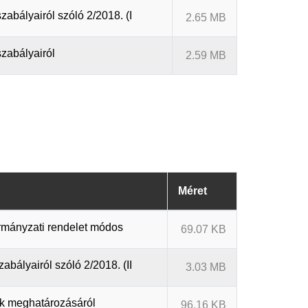
abályairól szóló 2/2018. (I
2.65 MB
zabályairól
2.59 MB
Méret
ormányzati rendelet módos
69.07 KB
bályairól szóló 2/2018. (II
3.03 MB
ak meghatározásáról
96.16 KB