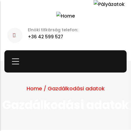
Skip
to
main
Elnöki titkárság telefon:
content
+36 42 599 527
Home
/
Gazdálkodási adatok
Gazdálkodási adatok