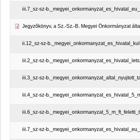
iii.7_sz-sz-b._megyei_onkormanyzat_es_hivatal_eu_
Jegyzőkönyv, a Sz.-Sz.-B. Megyei Önkormányzat által 
ii.12_sz-sz-b._megyei_onkormanyzat_es_hivatal_kuls
iii.2_sz-sz-b._megyei_onkormanyzat_es_hivatal_lets
iii.3_sz-sz-b._megyei_onkormanyzat_altal_nyujtott_t
iii.4_sz-sz-b._megyei_onkormanyzat_es_hivatal_5_m
iii.6_sz-sz-b._megyei_onkormanyzat_5_m_ft_feletti_
iii.7_sz-sz-b._megyei_onkormanyzat_es_hivatal_eu_