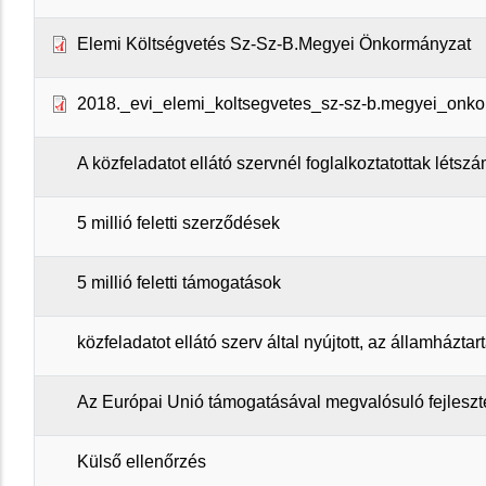
Elemi Költségvetés Sz-Sz-B.Megyei Önkormányzat
2018._evi_elemi_koltsegvetes_sz-sz-b.megyei_onk
A közfeladatot ellátó szervnél foglalkoztatottak létsz
5 millió feletti szerződések
5 millió feletti támogatások
közfeladatot ellátó szerv által nyújtott, az államházta
Az Európai Unió támogatásával megvalósuló fejleszt
Külső ellenőrzés