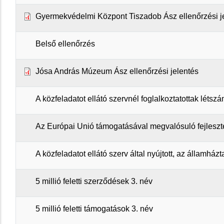
Gyermekvédelmi Központ Tiszadob Ász ellenőrzési j
Belső ellenőrzés
Jósa András Múzeum Ász ellenőrzési jelentés
A közfeladatot ellátó szervnél foglalkoztatottak létsz
Az Európai Unió támogatásával megvalósuló fejleszt
A közfeladatot ellátó szerv által nyújtott, az államház
5 millió feletti szerződések 3. név
5 millió feletti támogatások 3. név