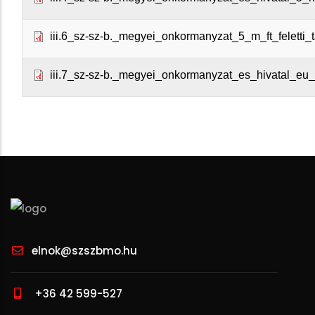
iii.6_sz-sz-b._megyei_onkormanyzat_5_m_ft_feletti
iii.7_sz-sz-b._megyei_onkormanyzat_es_hivatal_eu
elnok@szszbmo.hu
+36 42 599-527