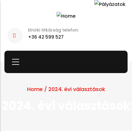
Skip
to
main
Elnöki titkárság telefon:
content
+36 42 599 527
Home
/
2024. évi választások
2024. évi választások