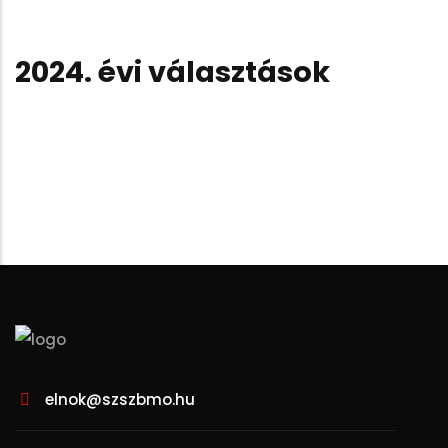
2024. évi választások
elnok@szszbmo.hu