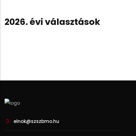
2026. évi választások
elnok@szszbmo.hu