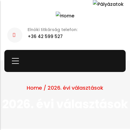
Skip
to
main
Elnöki titkárság telefon:
content
+36 42 599 527
Home
/
2026. évi választások
2026. évi választások