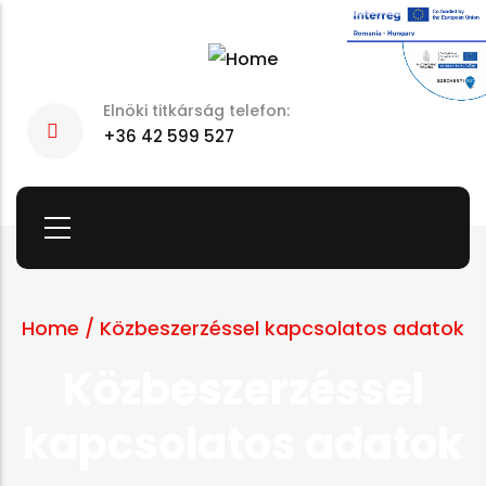
Skip
to
main
Elnöki titkárság telefon:
content
+36 42 599 527
Home
/
Közbeszerzéssel kapcsolatos adatok
Közbeszerzéssel
kapcsolatos adatok