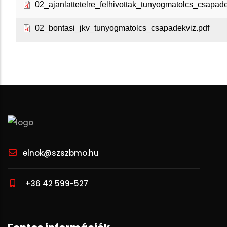
02_ajanlattetelre_felhivottak_tunyogmatolcs_csapade
02_bontasi_jkv_tunyogmatolcs_csapadekviz.pdf
elnok@szszbmo.hu
+36 42 599-527