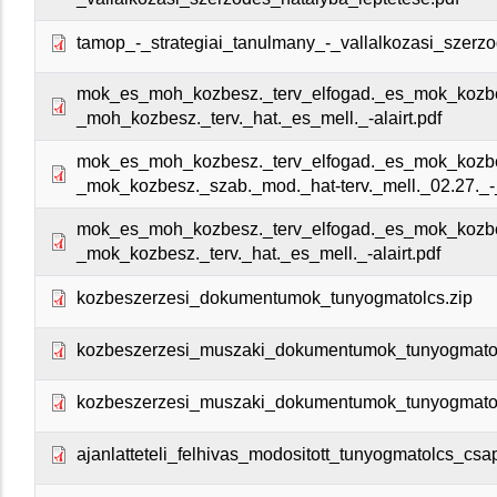
tamop_-_strategiai_tanulmany_-_vallalkozasi_szerzo
mok_es_moh_kozbesz._terv_elfogad._es_mok_kozb
_moh_kozbesz._terv._hat._es_mell._-alairt.pdf
mok_es_moh_kozbesz._terv_elfogad._es_mok_kozb
_mok_kozbesz._szab._mod._hat-terv._mell._02.27._-_
mok_es_moh_kozbesz._terv_elfogad._es_mok_kozb
_mok_kozbesz._terv._hat._es_mell._-alairt.pdf
kozbeszerzesi_dokumentumok_tunyogmatolcs.zip
kozbeszerzesi_muszaki_dokumentumok_tunyogmatol
kozbeszerzesi_muszaki_dokumentumok_tunyogmatol
ajanlatteteli_felhivas_modositott_tunyogmatolcs_csa