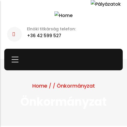
Skip
to
main
Elnöki titkárság telefon:
content
+36 42 599 527
Home
/
/
Önkormányzat
Önkormányzat