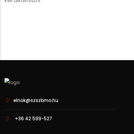
kell alkalmazni.
elnok@szszbmo.hu
+36 42 599-527