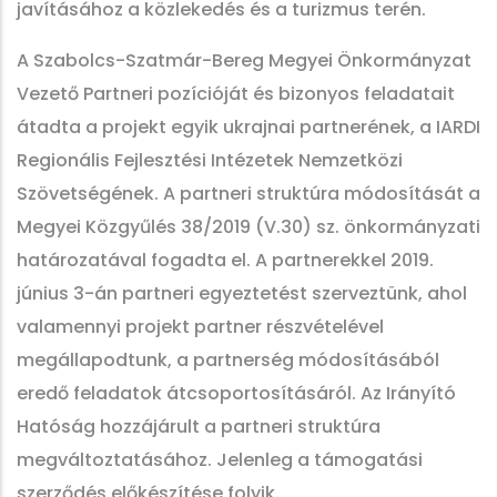
javításához a közlekedés és a turizmus terén.
A Szabolcs-Szatmár-Bereg Megyei Önkormányzat
Vezető Partneri pozícióját és bizonyos feladatait
átadta a projekt egyik ukrajnai partnerének, a IARDI
Regionális Fejlesztési Intézetek Nemzetközi
Szövetségének. A partneri struktúra módosítását a
Megyei Közgyűlés 38/2019 (V.30) sz. önkormányzati
határozatával fogadta el. A partnerekkel 2019.
június 3-án partneri egyeztetést szerveztünk, ahol
valamennyi projekt partner részvételével
megállapodtunk, a partnerség módosításából
eredő feladatok átcsoportosításáról. Az Irányító
Hatóság hozzájárult a partneri struktúra
megváltoztatásához. Jelenleg a támogatási
szerződés előkészítése folyik.