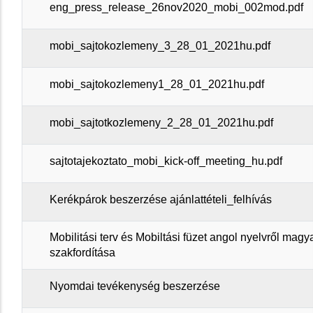
eng_press_release_26nov2020_mobi_002mod.pdf
mobi_sajtokozlemeny_3_28_01_2021hu.pdf
mobi_sajtokozlemeny1_28_01_2021hu.pdf
mobi_sajtotkozlemeny_2_28_01_2021hu.pdf
sajtotajekoztato_mobi_kick-off_meeting_hu.pdf
Kerékpárok beszerzése ajánlattételi_felhívás
Mobilitási terv és Mobiltási füzet angol nyelvről magy
szakfordítása
Nyomdai tevékenység beszerzése