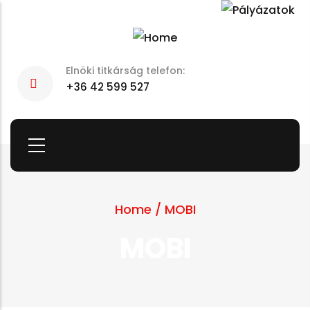
Skip
to
main
Elnöki titkárság telefon:
content
+36 42 599 527
Home
/
MOBI
MOBI