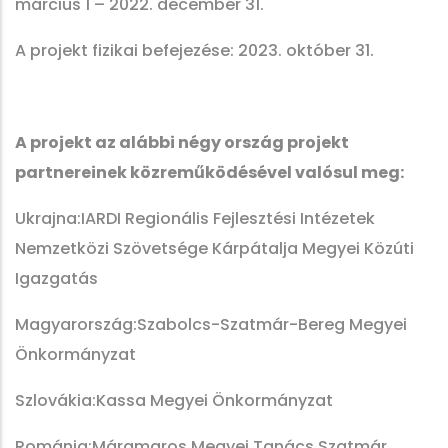
március 1 – 2022. december 31.
A projekt fizikai befejezése: 2023. október 31.
A projekt az alábbi négy ország projekt
partnereinek közreműködésével valósul meg:
Ukrajna:IARDI Regionális Fejlesztési Intézetek
Nemzetközi Szövetsége Kárpátalja Megyei Közúti
Igazgatás
Magyarország:Szabolcs-Szatmár-Bereg Megyei
Önkormányzat
Szlovákia:Kassa Megyei Önkormányzat
Románia:Máramaros Megyei Tanács Szatmár