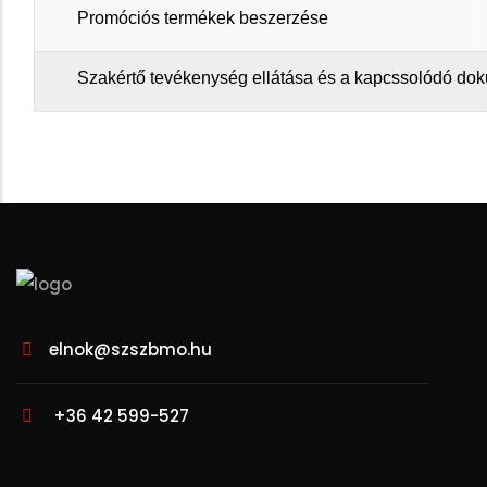
Promóciós termékek beszerzése
Szakértő tevékenység ellátása és a kapcssolódó dok
elnok@szszbmo.hu
+36 42 599-527