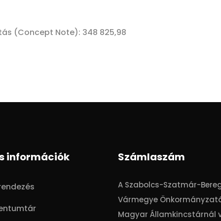
atás (Concept Note): 348 825,98
s információk
Számlaszám
A Szabolcs-Szatmár-Bere
trendezés
Vármegye Önkormányzat
entumtár
Magyar Államkincstárnál 