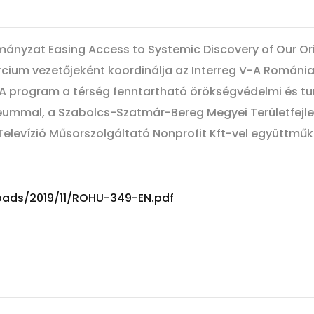
nyzat Easing Access to Systemic Discovery of Our Or
cium vezetőjeként koordinálja az Interreg V-A Román
program a térség fenntartható örökségvédelmi és turis
ummal, a Szabolcs-Szatmár-Bereg Megyei Területfejle
Televízió Műsorszolgáltató Nonprofit Kft-vel együttmű
loads/2019/11/ROHU-349-EN.pdf