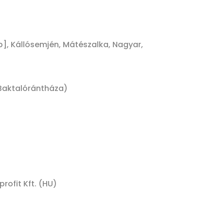
db], Kállósemjén, Mátészalka, Nagyar,
 Baktalórántháza)
ofit Kft. (HU)