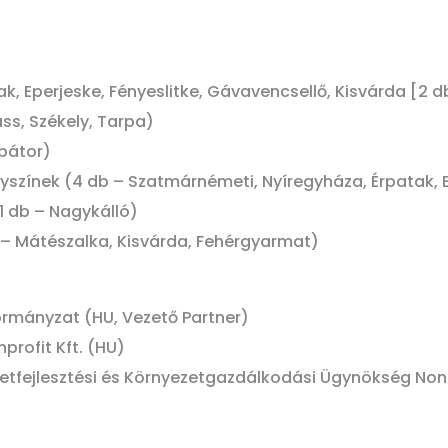
ak, Eperjeske, Fényeslitke, Gávavencsellő, Kisvárda [2 
ass, Székely, Tarpa)
rbátor)
helyszínek (4 db – Szatmárnémeti, Nyíregyháza, Érpatak,
1 db – Nagykálló)
– Mátészalka, Kisvárda, Fehérgyarmat)
mányzat (HU, Vezető Partner)
profit Kft. (HU)
tfejlesztési és Környezetgazdálkodási Ügynökség Nonpr