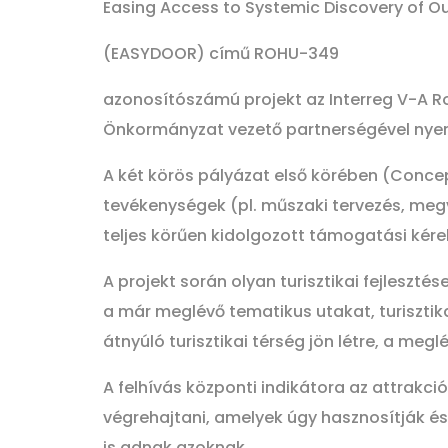
Easing Access to Systemic Discovery of O
(EASYDOOR) című ROHU-349
azonosítószámú projekt az Interreg V-A
Önkormányzat vezető partnerségével nye
A két körös pályázat első körében (Concep
tevékenységek (pl. műszaki tervezés, megv
teljes körűen kidolgozott támogatási kére
A projekt során olyan turisztikai fejleszt
a már meglévő tematikus utakat, turisztik
átnyúló turisztikai térség jön létre, a megl
A felhívás központi indikátora az attrakció
végrehajtani, amelyek úgy hasznosítják és 
is adnak azoknak.