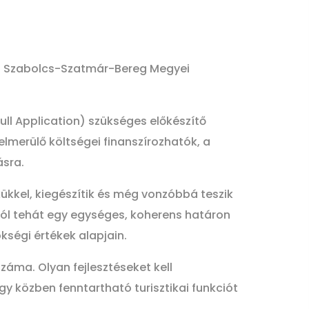
a Szabolcs-Szatmár-Bereg Megyei
ll Application) szükséges előkészítő
lmerülő költségei finanszírozhatók, a
ásra.
kükkel, kiegészítik és még vonzóbbá teszik
ából tehát egy egységes, koherens határon
ökségi értékek alapjain.
száma. Olyan fejlesztéseket kell
gy közben fenntartható turisztikai funkciót