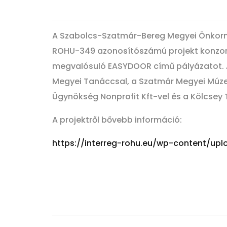
A Szabolcs-Szatmár-Bereg Megyei Önkormá
ROHU-349 azonosítószámú projekt konzor
megvalósuló EASYDOOR című pályázatot. A 
Megyei Tanáccsal, a Szatmár Megyei Múze
Ügynökség Nonprofit Kft-vel és a Kölcsey 
A projektről bővebb információ:
https://interreg-rohu.eu/wp-content/up