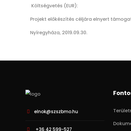
Költségvetés (EUR):
Projekt előkészítés céljára elnyert támog
Nyíregyháza, 2019.09.30.
Fonto
Terüle
elnok@szszbmo.hu
Dokum
+36 42 599-527