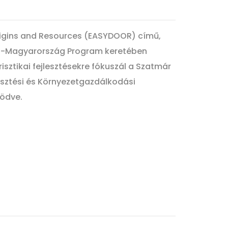
igins and Resources (EASYDOOR) című,
ia-Magyarország Program keretében
ztikai fejlesztésekre fókuszál a Szatmár
sztési és Környezetgazdálkodási
ködve.