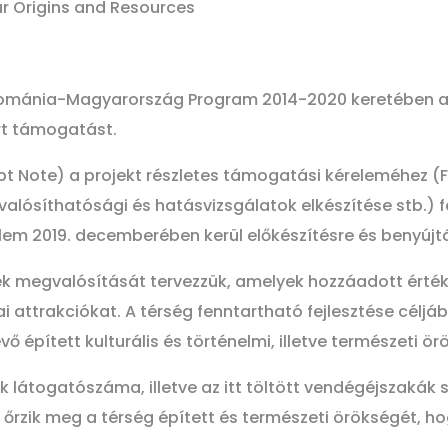
ur Origins and Resources
 Románia-Magyarország Program 2014-2020 keretében 
rt támogatást.
t Note) a projekt részletes támogatási kéreleméhez (Fu
alósíthatósági és hatásvizsgálatok elkészítése stb.) fe
lem 2019. decemberében kerül előkészítésre és benyújt
ések megvalósítását tervezzük, amelyek hozzáadott érté
ai attrakciókat. A térség fenntartható fejlesztése célj
évő épített kulturális és történelmi, illetve természeti ör
k látogatószáma, illetve az itt töltött vendégéjszakák 
őrzik meg a térség épített és természeti örökségét, ho