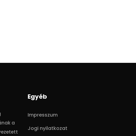
Egyéb
g
Impresszum
ának a
Jogi nyilatkozat
vezetett