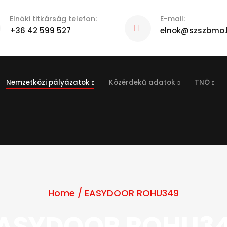
Elnöki titkárság telefon:
E-mail:
+36 42 599 527
elnok@szszbmo.
Nemzetközi pályázatok
Közérdekű adatok
TNÖ
Home
/
EASYDOOR ROHU349
ASYDOOR ROHU3