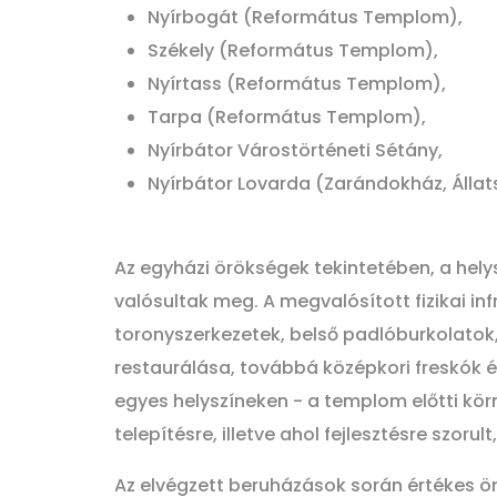
Nyírbogát (Református Templom),
Székely (Református Templom),
Nyírtass (Református Templom),
Tarpa (Református Templom),
Nyírbátor Várostörténeti Sétány,
Nyírbátor Lovarda (Zarándokház, Állat
Az egyházi örökségek tekintetében, a helys
valósultak meg. A megvalósított fizikai in
toronyszerkezetek, belső padlóburkolatok,
restaurálása, továbbá középkori freskók é
egyes helyszíneken - a templom előtti körn
telepítésre, illetve ahol fejlesztésre szoru
Az elvégzett beruházások során értékes ö