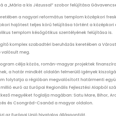
bá a „Mária a kis Jézussal” szobor felújítása Gávavencse
retében a nagyari református templom középkori fres
ori hajótest teljes körű felújítása történt a középkor
likus templom későgótikus szentélyének felújítása is.
egítő komplex szabadtéri beruházás keretében a Várost
e valósult meg.
ogram célja közös, román-magyar projektek finanszíro
k, a határ mindkét oldalán felmerülő igények kiszolgál
gram folytatja a régióban megvalósított határmenti eg
 millió euró az Európai Regionális Fejlesztési Alapból
ező megyéket foglalja magában: Satu Mare, Bihor, Arad
ékés és Csongrád-Csanád a magyar oldalon.
zi az Európai Unió hivatalos álláspontját.