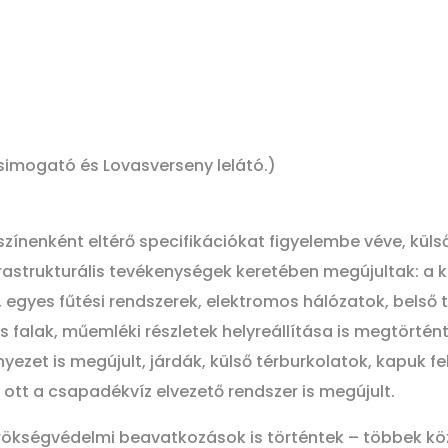
simogató és Lovasverseny lelátó.)
zínenként eltérő specifikációkat figyelembe véve, külső
frastrukturális tevékenységek keretében megújultak: a k
 egyes fűtési rendszerek, elektromos hálózatok, belső 
s falak, műemléki részletek helyreállítása is megtörté
yezet is megújult, járdák, külső térburkolatok, kapuk fe
lt, ott a csapadékvíz elvezető rendszer is megújult.
rökségvédelmi beavatkozások is történtek – többek kö