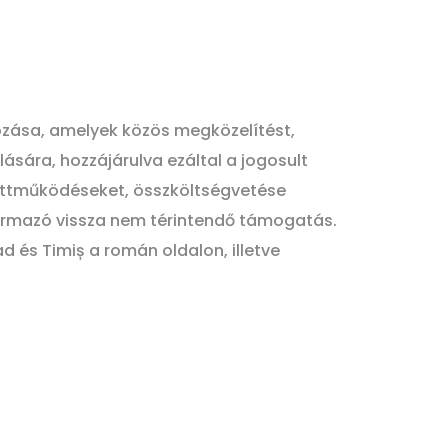
zása, amelyek közös megközelítést,
ására, hozzájárulva ezáltal a jogosult
yüttműködéseket, összköltségvetése
 származó vissza nem térintendő támogatás.
 és Timiș a román oldalon, illetve