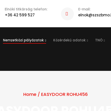
Elnöki titkárság telefon:
E-mail:
+36 42 599 527
elnok@szszbmo.
Nemzetközi pályázatok
Közérdekű adatok
TNÖ
Home
/
EASYDOOR ROHU456
ASYDOOR ROHU4