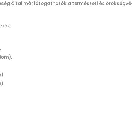
ség által már látogathatók a természeti és örökségvé
ezők:
,
lom),
),
),