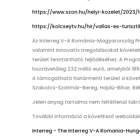
https://www.szon.hu/helyi-kozelet/2023/10
https://kolcseytv.hu/hir/vallas-es-turiszt
Az Interreg V-A Románia-Magyarország Pr
valamint innovatív megoldásokat követelne
terület fenntartható fejlődéséhez. A Pro
hozzávetőleg 232 millió euró, amelyből 189
A támogatható határmenti terület a követk
Szabolcs-Szatmár-Bereg, Hajdú-Bihar, B
Jelen anyag tartalma nem feltétlenül tükrö
További információ a következő weboldala
Interreg - The Interreg V-A Romania-Hun