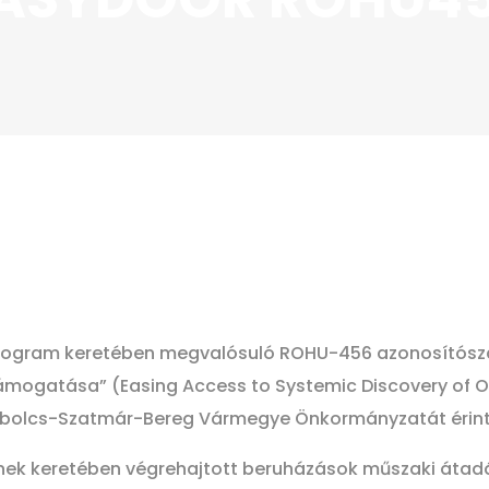
Program keretében megvalósuló ROHU-456 azonosítós
ámogatása” (Easing Access to Systemic Discovery of Our
abolcs-Szatmár-Bereg Vármegye Önkormányzatát érintő
k keretében végrehajtott beruházások műszaki átadás-