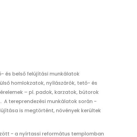
- és belső felújítási munkálatok
ülső homlokzatok, nyílászárók, tető- és
térelemek – pl. padok, karzatok, bútorok
nt. A tereprendezési munkálatok során -
lújítása is megtörtént, növények kerültek
zött - a nyírtassi református templomban