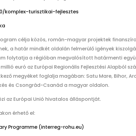
/komplex-turisztikai-fejlesztes
ika
ogram célja közös, román-magyar projektek finanszíro
k, a határ mindkét oldalán felmerülő igények kiszolgál
gram folytatja a régióban megvalósított határmenti eg
 millió euró az Európai Regionális Fejlesztési Alapból
ező megyéket foglalja magában: Satu Mare, Bihor, Arad
ékés és Csongrád-Csanád a magyar oldalon.
zi az Európai Unió hivatalos álláspontját.
kon érhető el:
gary Programme (interreg-rohu.eu)