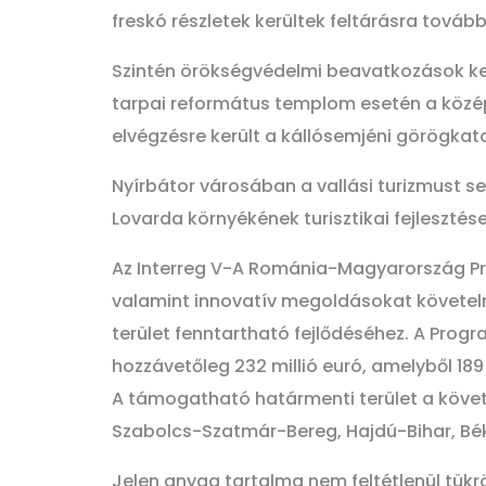
freskó részletek kerültek feltárásra továb
Szintén örökségvédelmi beavatkozások ke
tarpai református templom esetén a középk
elvégzésre került a kállósemjéni görögkato
Nyírbátor városában a vallási turizmust s
Lovarda környékének turisztikai fejlesztés
Az Interreg V-A Románia-Magyarország Pr
valamint innovatív megoldásokat követelne
terület fenntartható fejlődéséhez. A Pro
hozzávetőleg 232 millió euró, amelyből 189
A támogatható határmenti terület a követk
Szabolcs-Szatmár-Bereg, Hajdú-Bihar, B
Jelen anyag tartalma nem feltétlenül tükrö