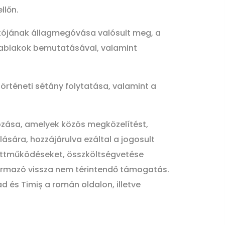
llőn.
kójának állagmegóvása valósult meg, a
i ablakok bemutatásával, valamint
örténeti sétány folytatása, valamint a
zása, amelyek közös megközelítést,
ására, hozzájárulva ezáltal a jogosult
yüttműködéseket, összköltségvetése
 származó vissza nem térintendő támogatás.
 és Timiș a román oldalon, illetve