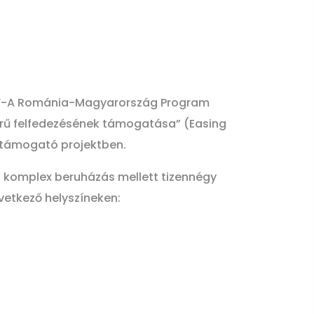
g V-A Románia-Magyarország Program
rű felfedezésének támogatása” (Easing
t támogató projektben.
, komplex beruházás mellett tizennégy
vetkező helyszíneken: