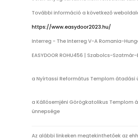
További információ a következő weboldala
https://www.easydoor2023.hu/
Interreg - The Interreg V-A Romania-Hun
EASYDOOR ROHU456 | Szabolcs-Szatmár-
a Nyírtassi Református Templom átadási
a Kállósemjéni Görögkatolikus Templom á
ünnepsége
Az alábbi linkeken megtekinthetőek az e