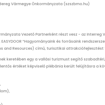
Bereg Vármegye Önkormányzata (szszbmo.hu)
ányzata Vezető Partnerként részt vesz - az Interre
 EASYDOOR “Hagyományaink és forrásaink rendszersze
ns and Resources) című, turisztikai attrakciófejlesztés
 keretében egy a vallási turizmust segítő szabadtéri
tős értéket képviselő plébánia került felújításra a kö
,
lom),