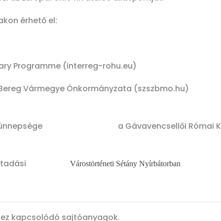
kon érhető el:
gary Programme (interreg-rohu.eu)
Bereg Vármegye Önkormányzata (szszbmo.hu)
 ünnepsége
a Gávavencsellői Római 
tadási
Várostörténeti Sétány Nyírbátorban
hhez kapcsolódó sajtóanyagok.