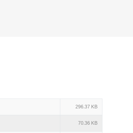
296.37 KB
70.36 KB