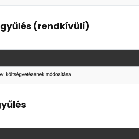
gyűlés (rendkívüli)
 évi költségvetésének módosítása
gyűlés