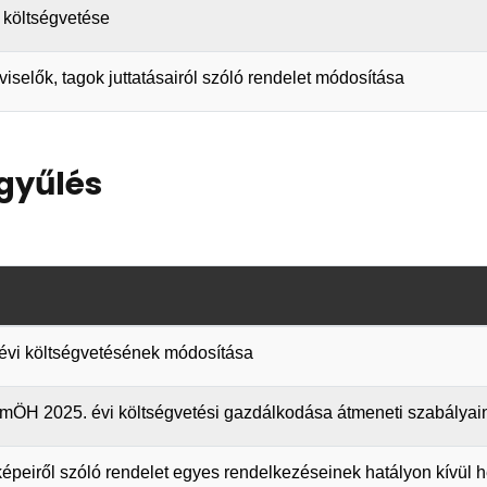
i költségvetése
viselők, tagok juttatásairól szóló rendelet módosítása
gyűlés
. évi költségvetésének módosítása
a VmÖH 2025. évi költségvetési gazdálkodása átmeneti szabály
elképeiről szóló rendelet egyes rendelkezéseinek hatályon kívül 