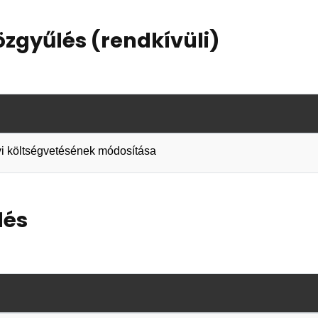
özgyűlés (rendkívüli)
évi költségvetésének módosítása
lés