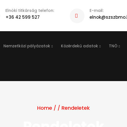
Elnöki titkárság telefon:
E-mail:
+36 42 599 527
elnok@szszbmo.
Nemzetközi pályázatok
Közérdekű adatok
TNÖ
Home
/
/
Rendeletek
Rendeletek