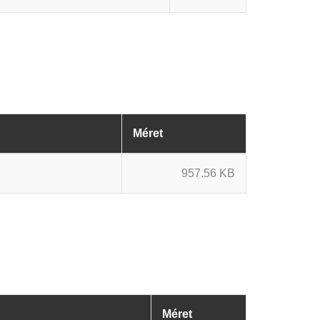
Méret
957.56 KB
Méret