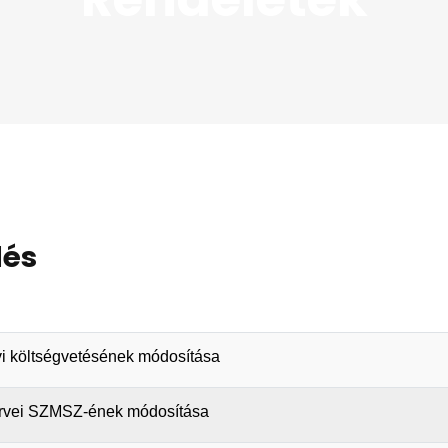
lés
évi költségvetésének módosítása
zervei SZMSZ-ének módosítása