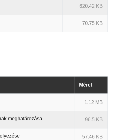
620.42 KB
70.75 KB
Méret
1.12 MB
ainak meghatározása
96.5 KB
helyezése
57.46 KB