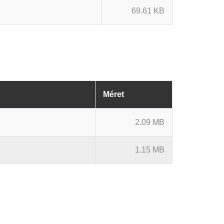
69.61 KB
Méret
2.09 MB
1.15 MB