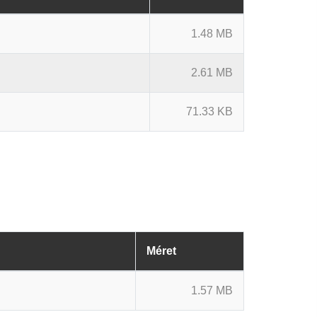
1.48 MB
2.61 MB
71.33 KB
Méret
1.57 MB