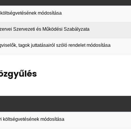
vi költségvetésének módosítása
 szervei Szervezeti és Működési Szabályzata
gviselők, tagok juttatásairól szóló rendelet módosítása
Közgyűlés
évi költségvetésének módosítása