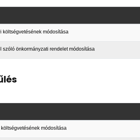
évi költségvetésének módosítása
król szóló önkormányzati rendelet módosítása
űlés
vi költségvetésének módosítása