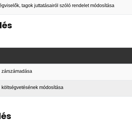
égviselők, tagok juttatásairól szóló rendelet módosítása
lés
vi zárszámadása
vi költségvetésének módosítása
lés