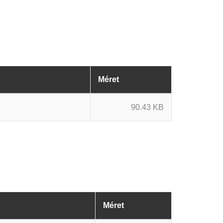
Méret
90.43 KB
Méret