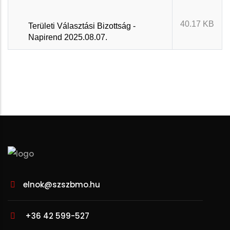
40.17 KB
Területi Választási Bizottság -
Napirend 2025.08.07.
elnok@szszbmo.hu
+36 42 599-527