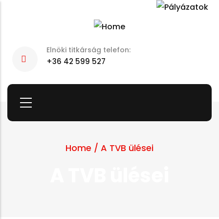
Skip
to
main
Elnöki titkárság telefon:
content
+36 42 599 527
Home
/
A TVB ülései
A TVB ülései