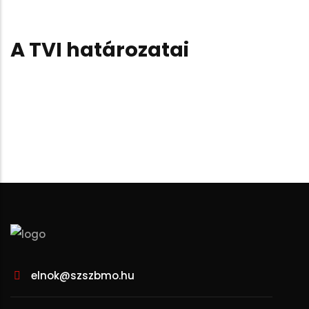
A TVI határozatai
elnok@szszbmo.hu