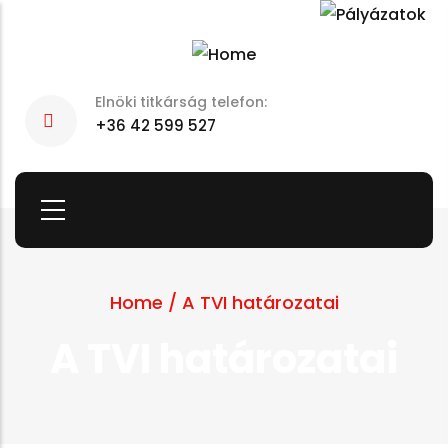
Skip
to
main
Elnöki titkárság telefon:
content
+36 42 599 527
Home
/
A TVI határozatai
A TVI határozatai